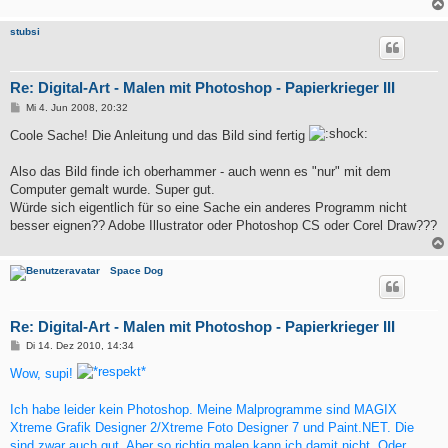
stubsi
Re: Digital-Art - Malen mit Photoshop - Papierkrieger III
B
Mi 4. Jun 2008, 20:32
e
i
Coole Sache! Die Anleitung und das Bild sind fertig
t
r
a
Also das Bild finde ich oberhammer - auch wenn es "nur" mit dem
g
Computer gemalt wurde. Super gut.
Würde sich eigentlich für so eine Sache ein anderes Programm nicht
besser eignen?? Adobe Illustrator oder Photoshop CS oder Corel Draw???
Space Dog
Re: Digital-Art - Malen mit Photoshop - Papierkrieger III
B
Di 14. Dez 2010, 14:34
e
i
Wow, supi!
t
r
a
Ich habe leider kein Photoshop. Meine Malprogramme sind MAGIX
g
Xtreme Grafik Designer 2/Xtreme Foto Designer 7 und Paint.NET. Die
sind zwar auch gut. Aber so richtig malen kann ich damit nicht. Oder