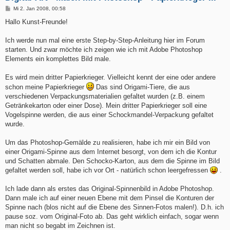
B
Mi 2. Jan 2008, 00:58
e
i
Hallo Kunst-Freunde!
t
r
a
Ich werde nun mal eine erste Step-by-Step-Anleitung hier im Forum
g
starten. Und zwar möchte ich zeigen wie ich mit Adobe Photoshop
Elements ein komplettes Bild male.
Es wird mein dritter Papierkrieger. Vielleicht kennt der eine oder andere
schon meine Papierkrieger
Das sind Origami-Tiere, die aus
verschiedenen Verpackungsmaterialien gefaltet wurden (z.B. einem
Getränkekarton oder einer Dose). Mein dritter Papierkrieger soll eine
Vogelspinne werden, die aus einer Schockmandel-Verpackung gefaltet
wurde.
Um das Photoshop-Gemälde zu realisieren, habe ich mir ein Bild von
einer Origami-Spinne aus dem Internet besorgt, von dem ich die Kontur
und Schatten abmale. Den Schocko-Karton, aus dem die Spinne im Bild
gefaltet werden soll, habe ich vor Ort - natürlich schon leergefressen
.
Ich lade dann als erstes das Original-Spinnenbild in Adobe Photoshop.
Dann male ich auf einer neuen Ebene mit dem Pinsel die Konturen der
Spinne nach (blos nicht auf die Ebene des Sinnen-Fotos malen!). D.h. ich
pause soz. vom Original-Foto ab. Das geht wirklich einfach, sogar wenn
man nicht so begabt im Zeichnen ist.