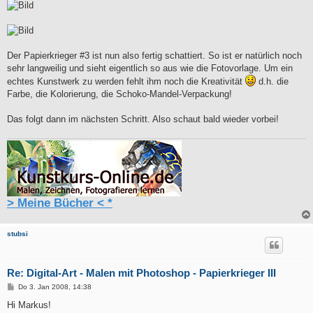
Der Papierkrieger #3 ist nun also fertig schattiert. So ist er natürlich noch
sehr langweilig und sieht eigentlich so aus wie die Fotovorlage. Um ein
echtes Kunstwerk zu werden fehlt ihm noch die Kreativität
d.h. die
Farbe, die Kolorierung, die Schoko-Mandel-Verpackung!
Das folgt dann im nächsten Schritt. Also schaut bald wieder vorbei!
> Meine Bücher < *
stubsi
Re: Digital-Art - Malen mit Photoshop - Papierkrieger III
B
Do 3. Jan 2008, 14:38
e
i
Hi Markus!
t