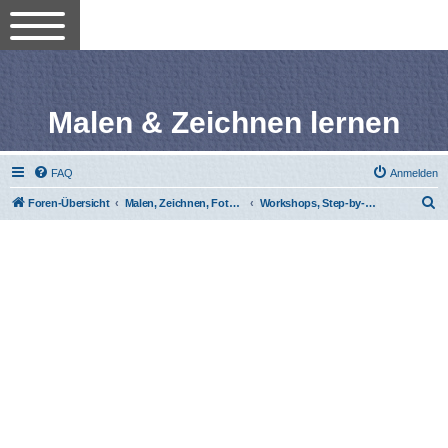
Malen & Zeichnen lernen
FAQ
Anmelden
S
Foren-Übersicht
Malen, Zeichnen, Fotografieren lernen
Workshops, Step-by-Step-Anleitungen
u
c
h
e