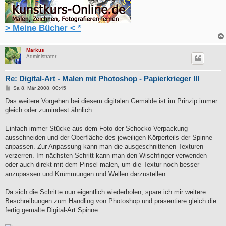
> Meine Bücher < *
Markus
Administrator
Re: Digital-Art - Malen mit Photoshop - Papierkrieger III
B
Sa 8. Mär 2008, 00:45
e
i
Das weitere Vorgehen bei diesem digitalen Gemälde ist im Prinzip immer
t
gleich oder zumindest ähnlich:
r
a
g
Einfach immer Stücke aus dem Foto der Schocko-Verpackung
ausschneiden und der Oberfläche des jeweiligen Körperteils der Spinne
anpassen. Zur Anpassung kann man die ausgeschnittenen Texturen
verzerren. Im nächsten Schritt kann man den Wischfinger verwenden
oder auch direkt mit dem Pinsel malen, um die Textur noch besser
anzupassen und Krümmungen und Wellen darzustellen.
Da sich die Schritte nun eigentlich wiederholen, spare ich mir weitere
Beschreibungen zum Handling von Photoshop und präsentiere gleich die
fertig gemalte Digital-Art Spinne: