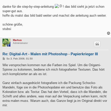
r
a
danke für die step-by-step-anleitung
! das bild sieht ja jetzt schon
g
super-gut aus.
hoffe du malst das bild bald weiter und machst die anleitung auch weiter.
schöne grüße,
stubsi
Markus
Administrator
Re: Digital-Art - Malen mit Photoshop - Papierkrieger III
B
So 3. Feb 2008, 01:50
e
i
Wie versprochen kommen nun die Farben ins Spiel. Um die Origami-
t
Spinne zu kolorieren, bediene ich mich fotografierter Texturen. Das hört
r
a
sich komplizierter an als es ist.
g
Ganz einfach ausgedrückt fotografiere ich die Packung Schocko-
Mandeln, füge sie in die Photoshopdatei ein und benutze das Foto als
Koloration bzw. als Textur. Das hat den Vorteil, dass ich die Mandeln, die
Schrift und alles andere, was man auf der Verpackung sehen kann, nicht
extra malen muss. Warum auch, das Ganze liegt ja im Original direkt vor
mir.