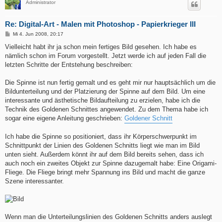
Administrator
Re: Digital-Art - Malen mit Photoshop - Papierkrieger III
B
Mi 4. Jun 2008, 20:17
e
i
Vielleicht habt ihr ja schon mein fertiges Bild gesehen. Ich habe es
t
nämlich schon im Forum vorgestellt. Jetzt werde ich auf jeden Fall die
r
a
letzten Schritte der Entstehung beschreiben:
g
Die Spinne ist nun fertig gemalt und es geht mir nur hauptsächlich um die
Bildunterteilung und der Platzierung der Spinne auf dem Bild. Um eine
interessante und ästhetische Bildaufteilung zu erzielen, habe ich die
Technik des Goldenen Schnittes angewendet. Zu dem Thema habe ich
sogar eine eigene Anleitung geschrieben:
Goldener Schnitt
Ich habe die Spinne so positioniert, dass ihr Körperschwerpunkt im
Schnittpunkt der Linien des Goldenen Schnitts liegt wie man im Bild
unten sieht. Außerdem könnt ihr auf dem Bild bereits sehen, dass ich
auch noch ein zweites Objekt zur Spinne dazugemalt habe: Eine Origami-
Fliege. Die Fliege bringt mehr Spannung ins Bild und macht die ganze
Szene interessanter.
Wenn man die Unterteilungslinien des Goldenen Schnitts anders auslegt