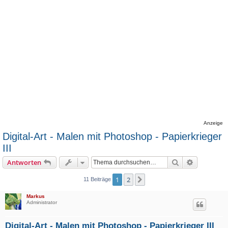
Anzeige
Digital-Art - Malen mit Photoshop - Papierkrieger
III
Suche
Erweiterte
Antworten
1
2
Nächste
11 Beiträge
Markus
Administrator
Digital-Art - Malen mit Photoshop - Papierkrieger III