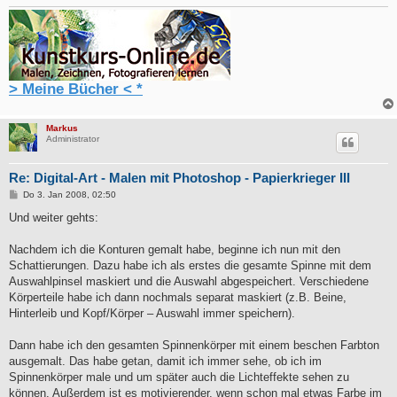
> Meine Bücher < *
Markus
Administrator
Re: Digital-Art - Malen mit Photoshop - Papierkrieger III
B
Do 3. Jan 2008, 02:50
e
i
Und weiter gehts:
t
r
a
Nachdem ich die Konturen gemalt habe, beginne ich nun mit den
g
Schattierungen. Dazu habe ich als erstes die gesamte Spinne mit dem
Auswahlpinsel maskiert und die Auswahl abgespeichert. Verschiedene
Körperteile habe ich dann nochmals separat maskiert (z.B. Beine,
Hinterleib und Kopf/Körper – Auswahl immer speichern).
Dann habe ich den gesamten Spinnenkörper mit einem beschen Farbton
ausgemalt. Das habe getan, damit ich immer sehe, ob ich im
Spinnenkörper male und um später auch die Lichteffekte sehen zu
können. Außerdem ist es motivierender, wenn schon mal etwas Farbe im