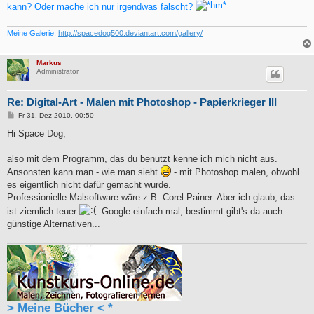
kann? Oder mache ich nur irgendwas falscht?
Meine Galerie:
http://spacedog500.deviantart.com/gallery/
Markus
Administrator
Re: Digital-Art - Malen mit Photoshop - Papierkrieger III
B
Fr 31. Dez 2010, 00:50
e
i
Hi Space Dog,
t
r
a
also mit dem Programm, das du benutzt kenne ich mich nicht aus.
g
Ansonsten kann man - wie man sieht
- mit Photoshop malen, obwohl
es eigentlich nicht dafür gemacht wurde.
Professionielle Malsoftware wäre z.B. Corel Painer. Aber ich glaub, das
ist ziemlich teuer
. Google einfach mal, bestimmt gibt's da auch
günstige Alternativen...
> Meine Bücher < *