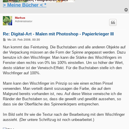
> Meine Bücher < *
Markus
Administrator
Re: Digital-Art - Malen mit Photoshop - Papierkrieger III
B
Mo 18. Feb 2008, 00:30
e
i
Nun kommt das Feintuning. Die Buchstaben und alle anderen Objekte auf
t
der Verpackung müssen an die Form der Spinne angepasst werden. Dazu
r
a
benutze ich den Wischfinger. Man kann die Stärke des Wischfingers im
g
Fenster oben rechts von 0% bis 100% einstellen. Um so höher der Wert,
desto stärker ist der Verwisch-Effekt. Für die Buchstaben stelle ich den
Wischfinger auf 100%.
Mann kann den Wischfinger im Prinzip so wie einen echten Pinsel
verwenden. Man verteilt damit sozusagen die Farbe, die auf dem
Malgrund bereits vorhanden ist, neu. Auf diese Weise verwische ich die
Ränder der Buchstaben so, dass die gewellt und gewölbt aussehen, so
dass sie der Oberfläche des Spinnenkörpers entsprechen.
Im Bild seht Ihr wie die Textur nach der Bearbeitung mit dem Wischfinger
aussieht. (Der untere Schriftzug ist noch unbearbeitet.)