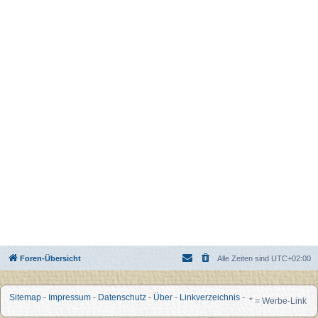
Foren-Übersicht
Alle Zeiten sind
UTC+02:00
Sitemap
-
Impressum
-
Datenschutz
-
Über
-
Linkverzeichnis
-
* = Werbe-Link