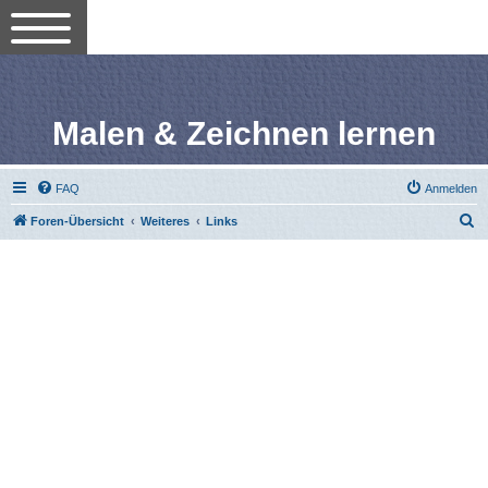
Malen & Zeichnen lernen
FAQ
Anmelden
S
Foren-Übersicht
Weiteres
Links
u
c
h
e