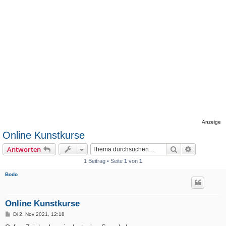
Anzeige
Online Kunstkurse
Suche
Erweiterte
Antworten
1 Beitrag • Seite
1
von
1
Bodo
Online Kunstkurse
B
Di 2. Nov 2021, 12:18
e
i