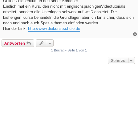
Online-Zeichenkurs in deutscher Sprache!
t
Endlich mal ein Kurs, den nicht mit englischsprachigenVideotutorials
r
a
arbeitet, sondern alle Unterlagen schwarz auf weiß anbietet. Die
g
bisherigen Kurse behandeln die Grundlagen aber ich bin sicher, dass sich
nach und nach auch Spezialthemen einfinden werden.
Hier der Link:
http://www.diekunstschule.de
Antworten
1 Beitrag • Seite
1
von
1
Gehe zu