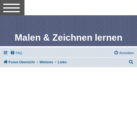
Malen & Zeichnen lernen
FAQ
Anmelden
S
Foren-Übersicht
Weiteres
Links
u
c
h
e