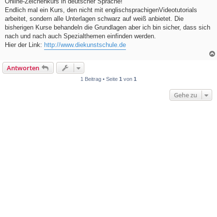
Online-Zeichenkurs in deutscher Sprache!
t
Endlich mal ein Kurs, den nicht mit englischsprachigenVideotutorials
r
a
arbeitet, sondern alle Unterlagen schwarz auf weiß anbietet. Die
g
bisherigen Kurse behandeln die Grundlagen aber ich bin sicher, dass sich
nach und nach auch Spezialthemen einfinden werden.
Hier der Link:
http://www.diekunstschule.de
Antworten
1 Beitrag • Seite
1
von
1
Gehe zu