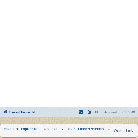
Foren-Übersicht
Alle Zeiten sind
UTC+02:00
Sitemap
-
Impressum
-
Datenschutz
-
Über
-
Linkverzeichnis
-
* = Werbe-Link