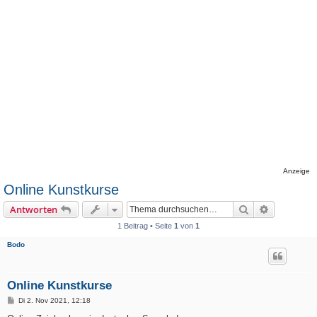
Anzeige
Online Kunstkurse
Suche
Erweiterte
Antworten
1 Beitrag • Seite
1
von
1
Bodo
Online Kunstkurse
B
Di 2. Nov 2021, 12:18
e
i