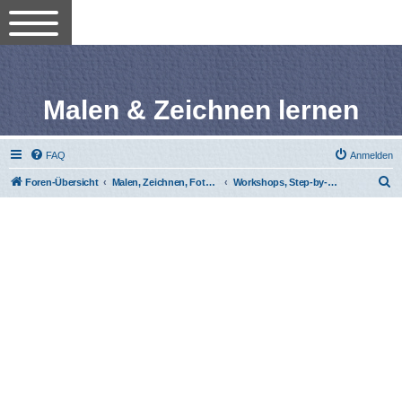
Malen & Zeichnen lernen
FAQ
Anmelden
S
Foren-Übersicht
Malen, Zeichnen, Fotografieren lernen
Workshops, Step-by-Step-Anleitungen
u
c
h
e