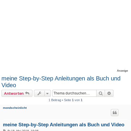
Anzeige
meine Step-by-Step Anleitungen als Buch und
Video
Suche
Erweiterte
Antworten
1 Beitrag • Seite
1
von
1
mondscheinlicht
meine Step-by-Step Anleitungen als Buch und Video
B
Fr 18. Mai 2018, 19:06