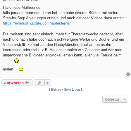
e
i
Hallo liebe Malfreunde,
t
falls jemand Interesse daran hat, ich habe diverse Bücher mit vielen
r
a
Step-by-Step Anleitungen erstellt und auch ein paar Videos dazu erstellt :
g
https://evadust.wixsite.com/malenlernen
Die meisten sind sehr einfach, mehr für Therapiezwecke gedacht, aber
nach und nach habe doch auch schwierigere Werke und Bücher und ein
Video erstellt, kommt auf den Hobbykünstler drauf an, ob es ihn
interessiert oder nicht- z.B. Aquarelle malen wie Cezanne und wie man
ungewöhnliche Bildideen entwickel lernen kann, allen viel Freude beim
malen
Antworten
1 Beitrag • Seite
1
von
1
Gehe zu