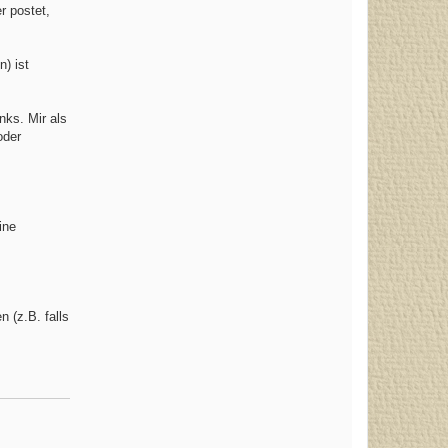
r postet,
) ist
inks. Mir als
oder
ine
 (z.B. falls