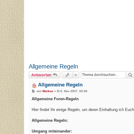
Allgemeine Regeln
Antworten
Allgemeine Regeln
B
von
Markus
»
Di 6. Nov 2007, 00:06
e
i
Allgemeine Foren-Regeln
t
r
a
Hier findet Ihr einige Regeln, um deren Einhaltung ich Euc
g
Allgemeine Regeln:
Umgang miteinander: