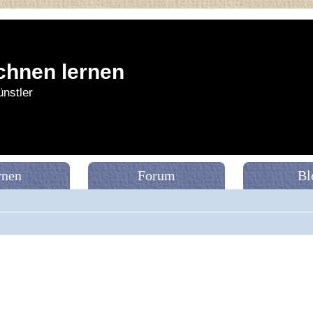
chnen lernen
nstler
rnen
Forum
Bl