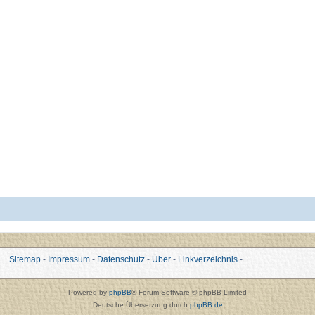
Sitemap
-
Impressum
-
Datenschutz
-
Über
-
Linkverzeichnis
-
Powered by
phpBB
® Forum Software © phpBB Limited
Deutsche Übersetzung durch
phpBB.de