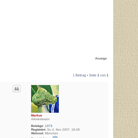
Anzeige
1 Beitrag • Seite
1
von
1
Markus
Administrator
Beiträge:
1373
Registriert:
So 4. Nov 2007, 18:08
Wohnort:
München
K