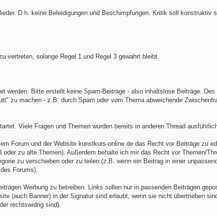
ieder. D.h. keine Beleidigungen und Beschimpfungen. Kritik soll konstruktiv 
u vertreten, solange Regel 1 und Regel 3 gewahrt bleibt.
t werden. Bitte erstellt keine Spam-Beiträge - also inhaltslose Beiträge. Des
kaputt" zu machen - z.B. durch Spam oder vom Thema abweichende Zwischenfr
tartet. Viele Fragen und Themen wurden bereits in anderen Thread ausführlic
sem Forum und der Website kunstkurs-online.de das Recht vor Beiträge zu edi
oß oder zu alte Themen). Außerdem behalte ich mir das Recht vor Themen/Th
gorie zu verschieben oder zu teilen (z.B. wenn ein Beitrag in einer unpassen
 des Forums).
Beiträgen Werbung zu betreiben. Links sollen nur in passenden Beiträgen gepo
e (auch Banner) in der Signatur sind erlaubt, wenn sie nicht übertrieben sind
r rechtswidrig sind).