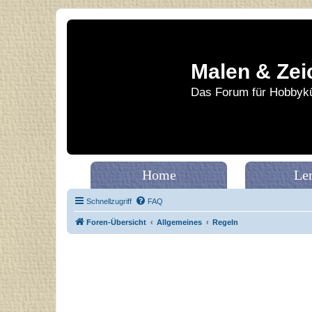
Malen & Zei
Das Forum für Hobbykü
Home
Le
Schnellzugriff
FAQ
Foren-Übersicht
Allgemeines
Regeln