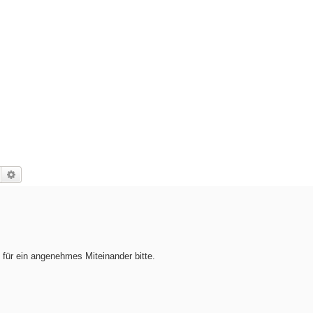
Suche
Erweiterte Suche
h für ein angenehmes Miteinander bitte.