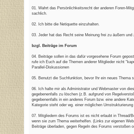
01. Wahrt das Persönlichkeitsrecht der anderen Foren-Mitgl
sachlich.
02. Ich bitte die Netiquette einzuhalten.
03. Jeder hat das Recht seine Meinung frei zu äußern und z
bzgl. Beiträge im Forum
04. Beiträge sollen in das dafür vorgesehene Forum geposte
rufe ich Euch auf die Themen anderer Mitglieder nicht "
Parallel-Diskussionen
05. Benutzt die Suchfunktion, bevor Ihr ein neues Thema s
06. Ich halte mir als Administrator und Webmaster von die
gegebenenfalls zu löschen (z.B. aufgrund von Regelverst
gegebenenfalls in ein anderes Forum bzw. eine andere Kate
Kategorie steht oder wg. einer möglichen Umstrukturierung
07. Mitgliedern des Forums ist es nicht erlaubt in Thread/
wenn sie zum Thema weiterhelfen. (Links zur eigenen Websit
Beiträge überladen, gegen Regeln des Forums verstoßen ode