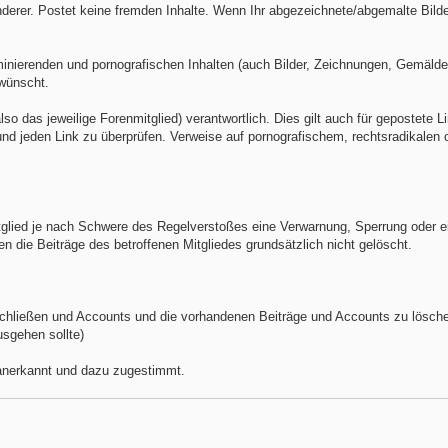
derer. Postet keine fremden Inhalte. Wenn Ihr abgezeichnete/abgemalte Bilde
minierenden und pornografischen Inhalten (auch Bilder, Zeichnungen, Gemälden
rwünscht.
also das jeweilige Forenmitglied) verantwortlich. Dies gilt auch für gepostete L
 und jeden Link zu überprüfen. Verweise auf pornografischem, rechtsradikalen 
itglied je nach Schwere des Regelverstoßes eine Verwarnung, Sperrung oder e
die Beiträge des betroffenen Mitgliedes grundsätzlich nicht gelöscht.
schließen und Accounts und die vorhandenen Beiträge und Accounts zu löschen
usgehen sollte)
 anerkannt und dazu zugestimmt.