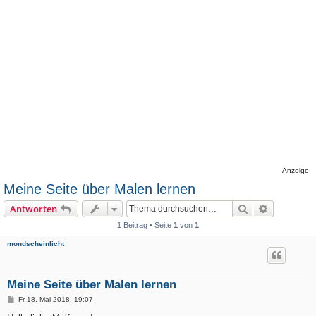
Anzeige
Meine Seite über Malen lernen
Suche
Erweiterte
Antworten
1 Beitrag • Seite
1
von
1
mondscheinlicht
Meine Seite über Malen lernen
B
Fr 18. Mai 2018, 19:07
e
i