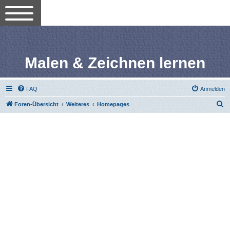
Malen & Zeichnen lernen
FAQ
Anmelden
S
Foren-Übersicht
Weiteres
Homepages
u
c
h
e