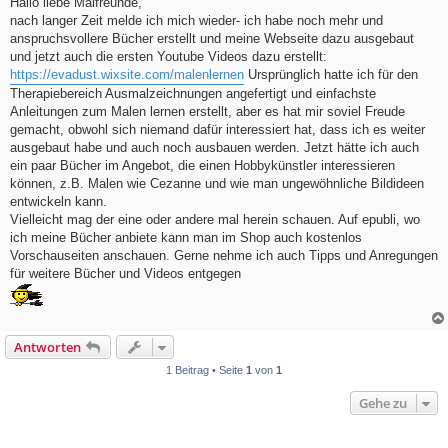
Hallo liebe Malfreunde,
t
nach langer Zeit melde ich mich wieder- ich habe noch mehr und
r
a
anspruchsvollere Bücher erstellt und meine Webseite dazu ausgebaut
g
und jetzt auch die ersten Youtube Videos dazu erstellt:
https://evadust.wixsite.com/malenlernen
Ursprünglich hatte ich für den
Therapiebereich Ausmalzeichnungen angefertigt und einfachste
Anleitungen zum Malen lernen erstellt, aber es hat mir soviel Freude
gemacht, obwohl sich niemand dafür interessiert hat, dass ich es weiter
ausgebaut habe und auch noch ausbauen werden. Jetzt hätte ich auch
ein paar Bücher im Angebot, die einen Hobbykünstler interessieren
können, z.B. Malen wie Cezanne und wie man ungewöhnliche Bildideen
entwickeln kann.
Vielleicht mag der eine oder andere mal herein schauen. Auf epubli, wo
ich meine Bücher anbiete kann man im Shop auch kostenlos
Vorschauseiten anschauen. Gerne nehme ich auch Tipps und Anregungen
für weitere Bücher und Videos entgegen
Antworten
1 Beitrag • Seite
1
von
1
Gehe zu