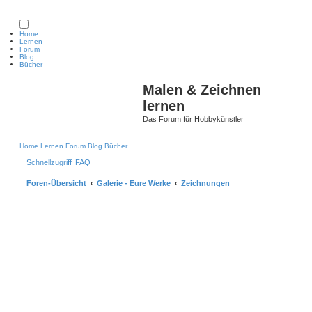
Home
Lernen
Forum
Blog
Bücher
S
Malen & Zeichnen
lernen
Das Forum für Hobbykünstler
Home
Lernen
Forum
Blog
Bücher
Schnellzugriff
FAQ
Foren-Übersicht
Galerie - Eure Werke
Zeichnungen