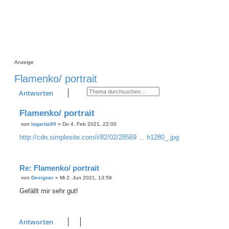
Anzeige
Flamenko/ portrait
Suche
Erweiterte Suche
Antworten
Flamenko/ portrait
von
logarita99
»
Do 4. Feb 2021, 22:00
B
e
http://cdn.simplesite.com/i/82/02/28569 ... h1280_.jpg
i
t
r
a
g
Re: Flamenko/ portrait
von
Designer
»
Mi 2. Jun 2021, 13:59
B
e
Gefällt mir sehr gut!
i
t
r
a
g
Antworten