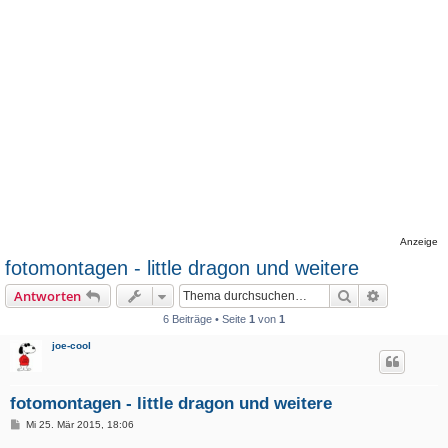
Anzeige
fotomontagen - little dragon und weitere
Suche
Erweiterte
Antworten
6 Beiträge • Seite
1
von
1
joe-cool
fotomontagen - little dragon und weitere
B
Mi 25. Mär 2015, 18:06
e
i