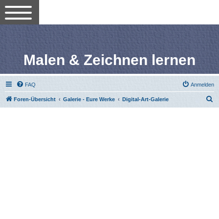
Malen & Zeichnen lernen
FAQ
Anmelden
S
Foren-Übersicht
Galerie - Eure Werke
Digital-Art-Galerie
u
c
h
e