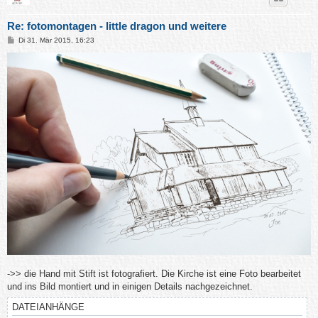
Re: fotomontagen - little dragon und weitere
B
Di 31. Mär 2015, 16:23
e
i
t
r
a
g
->> die Hand mit Stift ist fotografiert. Die Kirche ist eine Foto bearbeitet
und ins Bild montiert und in einigen Details nachgezeichnet.
DATEIANHÄNGE