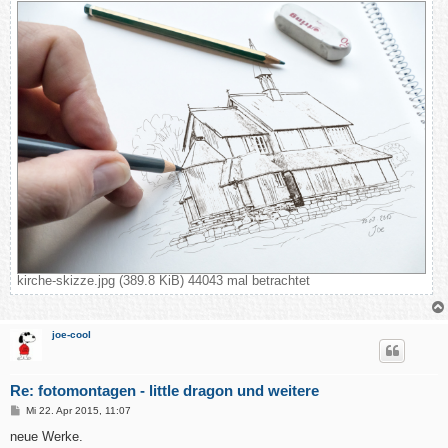
kirche-skizze.jpg (389.8 KiB) 44043 mal betrachtet
joe-cool
Re: fotomontagen - little dragon und weitere
B
Mi 22. Apr 2015, 11:07
e
i
neue Werke.
t