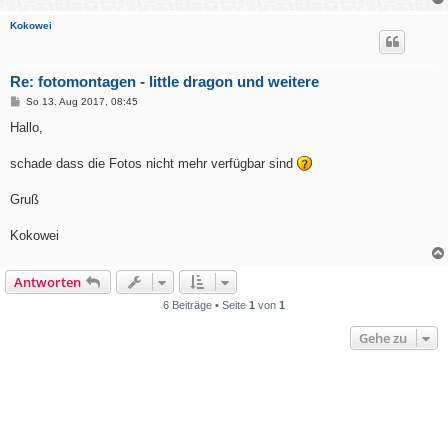
g
Kokowei
Re: fotomontagen - little dragon und weitere
B
So 13. Aug 2017, 08:45
e
i
Hallo,
t
r
a
schade dass die Fotos nicht mehr verfügbar sind
g
Gruß
Kokowei
Antworten
6 Beiträge • Seite
1
von
1
Gehe zu