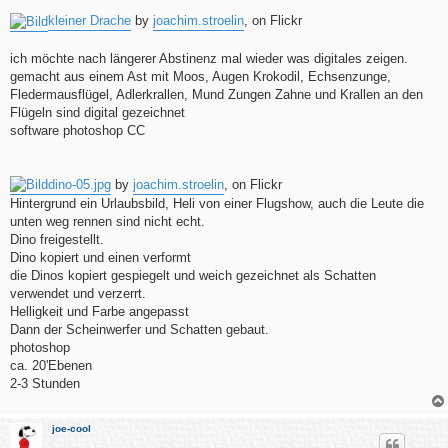
t
kleiner Drache
by
joachim.stroelin
, on Flickr
r
a
g
ich möchte nach längerer Abstinenz mal wieder was digitales zeigen.
gemacht aus einem Ast mit Moos, Augen Krokodil, Echsenzunge,
Fledermausflügel, Adlerkrallen, Mund Zungen Zahne und Krallen an den
Flügeln sind digital gezeichnet
software photoshop CC
dino-05.jpg
by
joachim.stroelin
, on Flickr
Hintergrund ein Urlaubsbild, Heli von einer Flugshow, auch die Leute die
unten weg rennen sind nicht echt.
Dino freigestellt.
Dino kopiert und einen verformt
die Dinos kopiert gespiegelt und weich gezeichnet als Schatten
verwendet und verzerrt.
Helligkeit und Farbe angepasst
Dann der Scheinwerfer und Schatten gebaut.
photoshop
ca. 20'Ebenen
2-3 Stunden
joe-cool