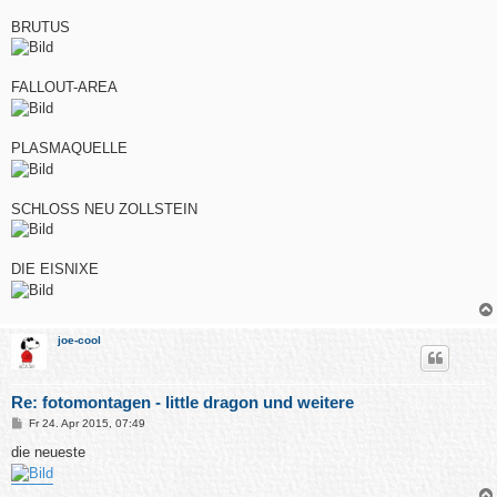
r
a
BRUTUS
g
FALLOUT-AREA
PLASMAQUELLE
SCHLOSS NEU ZOLLSTEIN
DIE EISNIXE
joe-cool
Re: fotomontagen - little dragon und weitere
B
Fr 24. Apr 2015, 07:49
e
i
die neueste
t
r
a