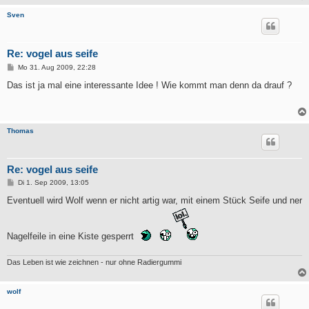
Sven
Re: vogel aus seife
B
Mo 31. Aug 2009, 22:28
e
i
Das ist ja mal eine interessante Idee ! Wie kommt man denn da drauf ?
t
r
a
g
Thomas
Re: vogel aus seife
B
Di 1. Sep 2009, 13:05
e
i
Eventuell wird Wolf wenn er nicht artig war, mit einem Stück Seife und ner
t
r
a
g
Nagelfeile in eine Kiste gesperrt
Das Leben ist wie zeichnen - nur ohne Radiergummi
wolf