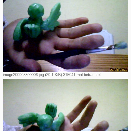
image200908300006.jpg (29.1 KiB) 315041 mal betrachtet