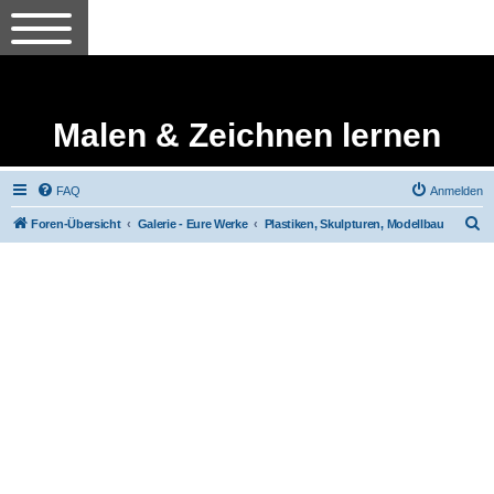
Malen & Zeichnen lernen
FAQ
Anmelden
S
Foren-Übersicht
Galerie - Eure Werke
Plastiken, Skulpturen, Modellbau
u
c
h
e