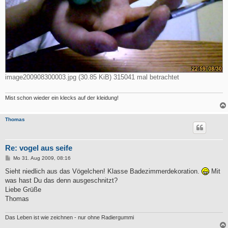
image200908300003.jpg (30.85 KiB) 315041 mal betrachtet
Mist schon wieder ein klecks auf der kleidung!
Thomas
Re: vogel aus seife
B
Mo 31. Aug 2009, 08:16
e
i
Sieht niedlich aus das Vögelchen! Klasse Badezimmerdekoration.
Mit
t
was hast Du das denn ausgeschnitzt?
r
a
Liebe Grüße
g
Thomas
Das Leben ist wie zeichnen - nur ohne Radiergummi