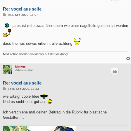
Re: vogel aus seife
B
Mi 2. Sep 2009, 18:07
e
i
t
ja es ist mit sowas ähnlichem wie einer nagelfeile geschnitzt worden
r
a
g
dass thomas sowas erkennt alle achtung
Mist schon wieder ein klecks auf der kleidung!
Markus
Administrator
Re: vogel aus seife
B
Sa 5. Sep 2009, 13:23
e
i
wie witzig! coole Idee
t
Und es sieht echt gut aus
r
a
g
Ich verschiebe mal deinen Beitrag in die Rubrik für plastische
Gestalten....