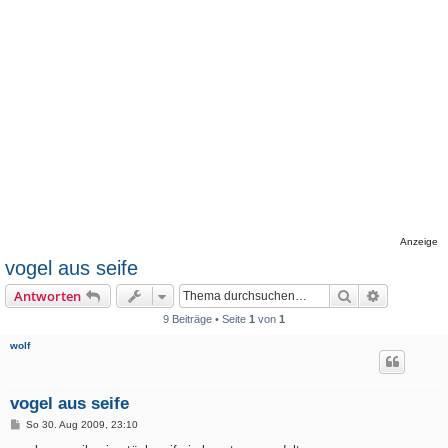
Anzeige
vogel aus seife
Suche
Erweiterte
Antworten
9 Beiträge • Seite
1
von
1
wolf
vogel aus seife
B
So 30. Aug 2009, 23:10
e
i