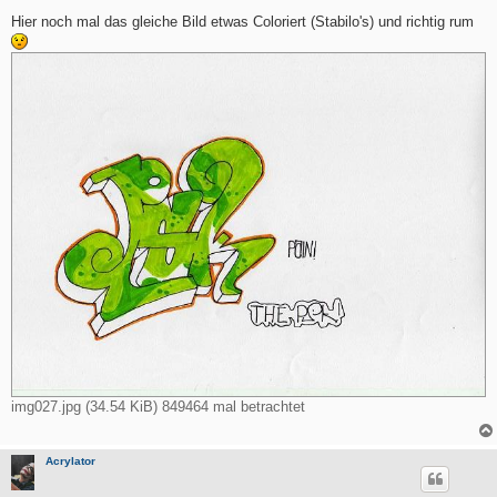
e
i
Hier noch mal das gleiche Bild etwas Coloriert (Stabilo's) und richtig rum
t
r
a
g
img027.jpg (34.54 KiB) 849464 mal betrachtet
Acrylator