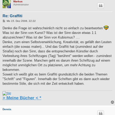
Markus
Administrator
Re: Graffiti
B
Mo 15. Dez 2008, 22:22
e
i
Denke die Frage ist wahrscheinlich nicht so einfach zu beantworten
t
Was ist der Sinn von Kunst? Was ist der Sinn davon etwas 1:1
r
a
abzuzeichnen? Was ist der Sinn von Kubismus? ....
g
Denke, zum einen Selbstverwirklichung, Kreativität, es gefällt den Leuten
einfach (die sowas malen)... Und das Graffiti hat (zumindest auf der
Straße) noch den Sinn, dass die entsprechenden Künstler durch
Verbreitung ihres Schriftzuges (Tag) "berühmt" werden wollen - zumindest
innerhalb der Szene. Manchen geht es darum ihren Schriftzug auf einem
möglichst unmöglichen Ort zu platzieren, um mehr Achtung zu
bekommen.
Soweit ich weißt gibt es beim Graffiti grundsätzlich die beiden Themen
"Schrift" und "Figuren". Innerhalb der Schriften gibt es dann auch wieder
bestimmte Stile, die sich mit der Zeit entwickelt haben.
> Meine Bücher < *
Dennis