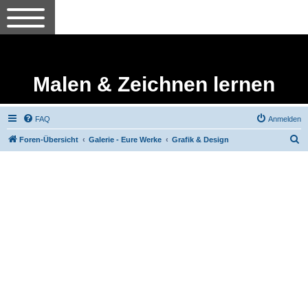
Malen & Zeichnen lernen
FAQ
Anmelden
S
Foren-Übersicht
Galerie - Eure Werke
Grafik & Design
u
c
h
e