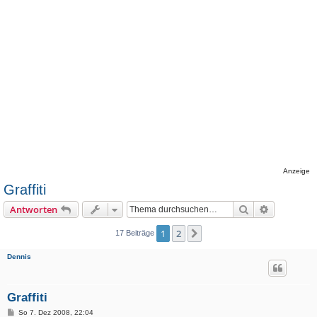
Anzeige
Graffiti
Suche
Erweiterte
Antworten
1
2
Nächste
17 Beiträge
Dennis
Graffiti
B
So 7. Dez 2008, 22:04