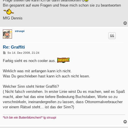
Frage stellen die kann ich dir dann beantworten
Bin gespannt auf eure Fragen und freue mich schon sie zu beantworten
MfG Dennis
struupi
Re: Graffiti
B
So 14. Dez 2008, 21:24
e
i
Farbig sieht es noch cooler aus.
t
r
a
Wirklich was mit anfangen kann ich nicht.
g
Was Du geschrieben hast kann ich auch nicht lesen.
Welcher Sinn steht hinter Graffiti?
( Nicht falsch verstehen. In erster Linie wirst Du es machen, weil es Spaß
macht, aber hat das eine tiefere Bedeutung Buchstaben, Worte so zu
verschnörkeln, ineinandergreifen zu lassen, dass Ottonormalverbraucher
vor einem Rätsel steht... ist das der Sinn?)
*Ich bin ein Butterblümchen!* lg struupi