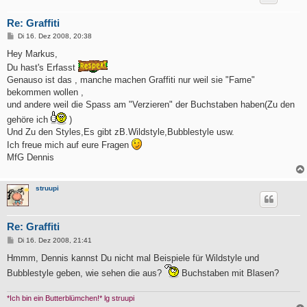
Re: Graffiti
B
Di 16. Dez 2008, 20:38
e
i
Hey Markus,
t
Du hast's Erfasst
r
a
Genauso ist das , manche machen Graffiti nur weil sie "Fame"
g
bekommen wollen ,
und andere weil die Spass am "Verzieren" der Buchstaben haben(Zu den
gehöre ich
)
Und Zu den Styles,Es gibt zB.Wildstyle,Bubblestyle usw.
Ich freue mich auf eure Fragen
MfG Dennis
struupi
Re: Graffiti
B
Di 16. Dez 2008, 21:41
e
i
Hmmm, Dennis kannst Du nicht mal Beispiele für Wildstyle und
t
Bubblestyle geben, wie sehen die aus?
Buchstaben mit Blasen?
r
a
g
*Ich bin ein Butterblümchen!* lg struupi