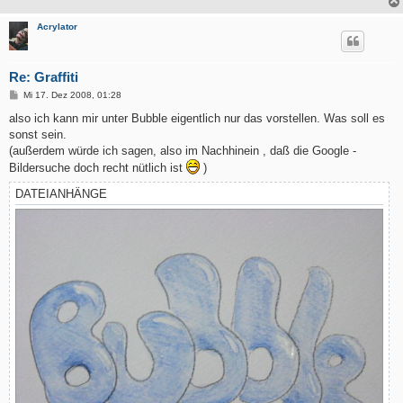
Acrylator
Re: Graffiti
B
Mi 17. Dez 2008, 01:28
e
i
also ich kann mir unter Bubble eigentlich nur das vorstellen. Was soll es
t
sonst sein.
r
a
(außerdem würde ich sagen, also im Nachhinein , daß die Google -
g
Bildersuche doch recht nütlich ist
)
DATEIANHÄNGE