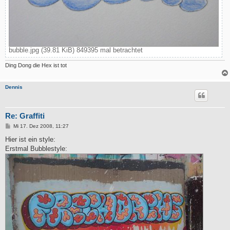
bubble.jpg (39.81 KiB) 849395 mal betrachtet
Ding Dong die Hex ist tot
Dennis
Re: Graffiti
B
Mi 17. Dez 2008, 11:27
e
i
Hier ist ein style:
t
Erstmal Bubblestyle:
r
a
g