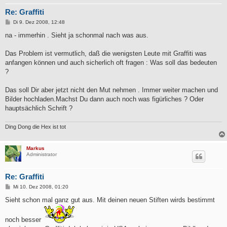
Re: Graffiti
B
Di 9. Dez 2008, 12:48
e
i
na - immerhin . Sieht ja schonmal nach was aus.
t
r
a
Das Problem ist vermutlich, daß die wenigsten Leute mit Graffiti was
g
anfangen können und auch sicherlich oft fragen : Was soll das bedeuten
?
Das soll Dir aber jetzt nicht den Mut nehmen . Immer weiter machen und
Bilder hochladen.Machst Du dann auch noch was figürliches ? Oder
hauptsächlich Schrift ?
Ding Dong die Hex ist tot
Markus
Administrator
Re: Graffiti
B
Mi 10. Dez 2008, 01:20
e
i
Sieht schon mal ganz gut aus. Mit deinen neuen Stiften wirds bestimmt
t
r
a
noch besser
g