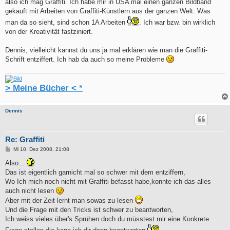
also ich mag Graffiti. Ich habe mir in USA mal einen ganzen Bildband
gekauft mit Arbeiten von Graffiti-Künstlern aus der ganzen Welt. Was
man da so sieht, sind schon 1A Arbeiten
. Ich war bzw. bin wirklich
von der Kreativität fastziniert.
Dennis, vielleicht kannst du uns ja mal erklären wie man die Graffiti-
Schrift entziffert. Ich hab da auch so meine Probleme
> Meine Bücher < *
Dennis
Re: Graffiti
B
Mi 10. Dez 2008, 21:08
e
i
Also...
t
Das ist eigentlich garnicht mal so schwer mit dem entziffern,
r
a
Wo Ich mich noch nicht mit Graffiti befasst habe,konnte ich das alles
g
auch nicht lesen
Aber mit der Zeit lernt man sowas zu lesen
Und die Frage mit den Tricks ist schwer zu beantworten,
Ich weiss vieles über's Sprühen doch du müsstest mir eine Konkrete