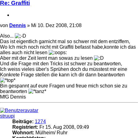
Re: Graffiti
Zitieren
Beitrag
von
Dennis
»
Mi 10. Dez 2008, 21:08
Also...
Das ist eigentlich garnicht mal so schwer mit dem entziffern,
Wo Ich mich noch nicht mit Graffiti befasst habe,konnte ich das
alles auch nicht lesen
Aber mit der Zeit lernt man sowas zu lesen
Und die Frage mit den Tricks ist schwer zu beantworten,
Ich weiss vieles über's Sprühen doch du müsstest mir eine
Konkrete Frage stellen die kann ich dir dann beantworten
Bin gespannt auf eure Fragen und freue mich schon sie zu
beantworten
MfG Dennis
Nach
oben
struupi
Beiträge:
1274
Registriert:
Fr 15. Aug 2008, 09:49
Wohnort:
Mülheim/ Ruhr