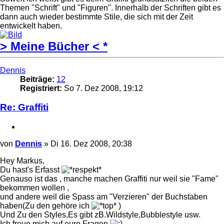
Themen "Schrift" und "Figuren". Innerhalb der Schriften gibt es
dann auch wieder bestimmte Stile, die sich mit der Zeit
entwickelt haben.
> Meine Bücher < *
Nach
oben
Dennis
Beiträge:
12
Registriert:
So 7. Dez 2008, 19:12
Re: Graffiti
Zitieren
Beitrag
von
Dennis
»
Di 16. Dez 2008, 20:38
Hey Markus,
Du hast's Erfasst
Genauso ist das , manche machen Graffiti nur weil sie "Fame"
bekommen wollen ,
und andere weil die Spass am "Verzieren" der Buchstaben
haben(Zu den gehöre ich
)
Und Zu den Styles,Es gibt zB.Wildstyle,Bubblestyle usw.
Ich freue mich auf eure Fragen