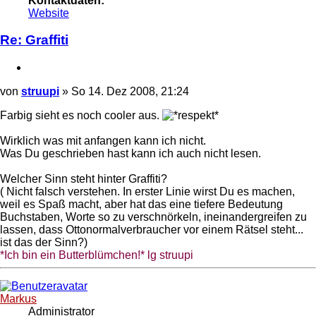
Kontaktdaten:
Kontaktdaten
Website
von
struupi
Re: Graffiti
Zitieren
Beitrag
von
struupi
»
So 14. Dez 2008, 21:24
Farbig sieht es noch cooler aus.
Wirklich was mit anfangen kann ich nicht.
Was Du geschrieben hast kann ich auch nicht lesen.
Welcher Sinn steht hinter Graffiti?
( Nicht falsch verstehen. In erster Linie wirst Du es machen,
weil es Spaß macht, aber hat das eine tiefere Bedeutung
Buchstaben, Worte so zu verschnörkeln, ineinandergreifen zu
lassen, dass Ottonormalverbraucher vor einem Rätsel steht...
ist das der Sinn?)
*Ich bin ein Butterblümchen!* lg struupi
Nach
oben
Markus
Administrator