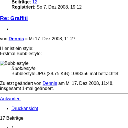
Beiträge:
12
Registriert:
So 7. Dez 2008, 19:12
Re: Graffiti
Zitieren
Beitrag
von
Dennis
»
Mi 17. Dez 2008, 11:27
Hier ist ein style:
Erstmal Bubblestyle:
Bubblestyle
Bubblestyle.JPG (28.75 KiB) 1088356 mal betrachtet
Zuletzt geändert von
Dennis
am Mi 17. Dez 2008, 11:48,
insgesamt 1-mal geändert.
Nach
oben
Antworten
Druckansicht
17 Beiträge
1