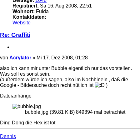
Beiträge:
1048
Registriert:
Sa 16. Aug 2008, 22:51
Wohnort:
Fulda
Kontaktdaten:
Kontaktdaten
Website
von
Acrylator
Re: Graffiti
Zitieren
Beitrag
von
Acrylator
»
Mi 17. Dez 2008, 01:28
also ich kann mir unter Bubble eigentlich nur das vorstellen.
Was soll es sonst sein.
(außerdem würde ich sagen, also im Nachhinein , daß die
Google - Bildersuche doch recht nütlich ist
)
Dateianhänge
bubble.jpg (39.81 KiB) 849394 mal betrachtet
Ding Dong die Hex ist tot
Nach
oben
Dennis