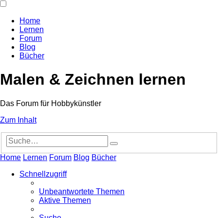
Home
Lernen
Forum
Blog
Bücher
Malen & Zeichnen lernen
Das Forum für Hobbykünstler
Zum Inhalt
Erweiterte
Suche
Suche
Home
Lernen
Forum
Blog
Bücher
Schnellzugriff
Unbeantwortete Themen
Aktive Themen
Suche