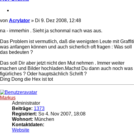
Zitieren
Beitrag
von
Acrylator
»
Di 9. Dez 2008, 12:48
na - immerhin . Sieht ja schonmal nach was aus.
Das Problem ist vermutlich, daß die wenigsten Leute mit Graffiti
was anfangen können und auch sicherlich oft fragen : Was soll
das bedeuten ?
Das soll Dir aber jetzt nicht den Mut nehmen . Immer weiter
machen und Bilder hochladen.Machst Du dann auch noch was
figürliches ? Oder hauptsächlich Schrift ?
Ding Dong die Hex ist tot
Nach
oben
Markus
Administrator
Beiträge:
1373
Registriert:
So 4. Nov 2007, 18:08
Wohnort:
München
Kontaktdaten:
Kontaktdaten
Website