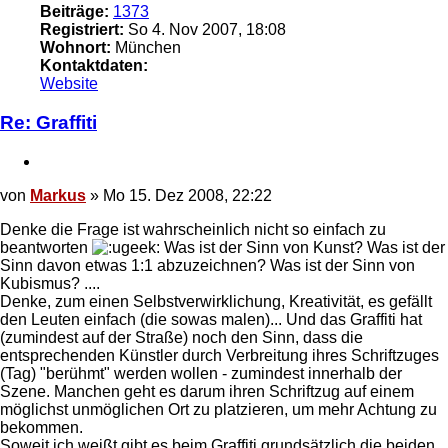
Beiträge:
1373
Registriert:
So 4. Nov 2007, 18:08
Wohnort:
München
Kontaktdaten:
Kontaktdaten
Website
von
Markus
Re: Graffiti
Zitieren
Beitrag
von
Markus
»
Mo 15. Dez 2008, 22:22
Denke die Frage ist wahrscheinlich nicht so einfach zu
beantworten
Was ist der Sinn von Kunst? Was ist der
Sinn davon etwas 1:1 abzuzeichnen? Was ist der Sinn von
Kubismus? ....
Denke, zum einen Selbstverwirklichung, Kreativität, es gefällt
den Leuten einfach (die sowas malen)... Und das Graffiti hat
(zumindest auf der Straße) noch den Sinn, dass die
entsprechenden Künstler durch Verbreitung ihres Schriftzuges
(Tag) "berühmt" werden wollen - zumindest innerhalb der
Szene. Manchen geht es darum ihren Schriftzug auf einem
möglichst unmöglichen Ort zu platzieren, um mehr Achtung zu
bekommen.
Soweit ich weißt gibt es beim Graffiti grundsätzlich die beiden