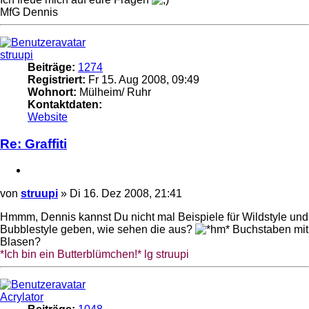
MfG Dennis
Nach
oben
struupi
Beiträge:
1274
Registriert:
Fr 15. Aug 2008, 09:49
Wohnort:
Mülheim/ Ruhr
Kontaktdaten:
Kontaktdaten
Website
von
struupi
Re: Graffiti
Zitieren
Beitrag
von
struupi
»
Di 16. Dez 2008, 21:41
Hmmm, Dennis kannst Du nicht mal Beispiele für Wildstyle und
Bubblestyle geben, wie sehen die aus?
Buchstaben mit
Blasen?
*Ich bin ein Butterblümchen!* lg struupi
Nach
oben
Acrylator