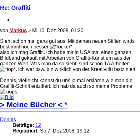
von
Markus
Re: Graffiti
Zitieren
Beitrag
von
Markus
»
Mi 10. Dez 2008, 01:20
Sieht schon mal ganz gut aus. Mit deinen neuen Stiften wirds
bestimmt noch besser
also ich mag Graffiti. Ich habe mir in USA mal einen ganzen
Bildband gekauft mit Arbeiten von Graffiti-Künstlern aus der
ganzen Welt. Was man da so sieht, sind schon 1A Arbeiten
. Ich war bzw. bin wirklich von der Kreativität fastziniert.
Dennis, vielleicht kannst du uns ja mal erklären wie man die
Graffiti-Schrift entziffert. Ich hab da auch so meine Probleme
> Meine Bücher < *
Nach
oben
Dennis
Beiträge:
12
Registriert:
So 7. Dez 2008, 19:12