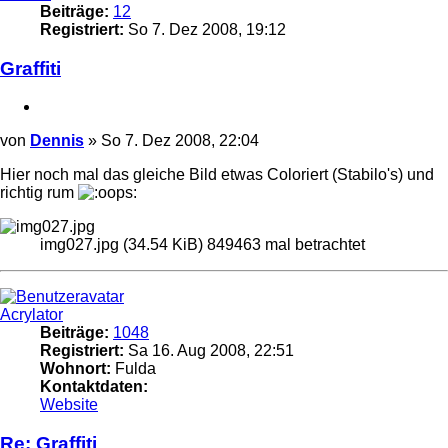
Beiträge:
12
Registriert:
So 7. Dez 2008, 19:12
Graffiti
Zitieren
Beitrag
von
Dennis
»
So 7. Dez 2008, 22:04
Hier noch mal das gleiche Bild etwas Coloriert (Stabilo's) und
richtig rum
img027.jpg (34.54 KiB) 849463 mal betrachtet
Nach
oben
Acrylator
Beiträge:
1048
Registriert:
Sa 16. Aug 2008, 22:51
Wohnort:
Fulda
Kontaktdaten:
Kontaktdaten
Website
von
Acrylator
Re: Graffiti