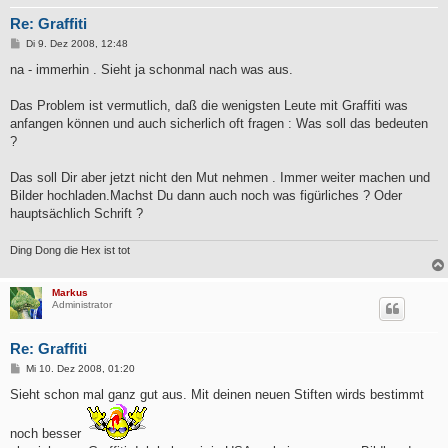
Re: Graffiti
B
Di 9. Dez 2008, 12:48
e
i
na - immerhin . Sieht ja schonmal nach was aus.
t
r
a
Das Problem ist vermutlich, daß die wenigsten Leute mit Graffiti was
g
anfangen können und auch sicherlich oft fragen : Was soll das bedeuten
?
Das soll Dir aber jetzt nicht den Mut nehmen . Immer weiter machen und
Bilder hochladen.Machst Du dann auch noch was figürliches ? Oder
hauptsächlich Schrift ?
Ding Dong die Hex ist tot
Markus
Administrator
Re: Graffiti
B
Mi 10. Dez 2008, 01:20
e
i
Sieht schon mal ganz gut aus. Mit deinen neuen Stiften wirds bestimmt
t
r
a
noch besser
g