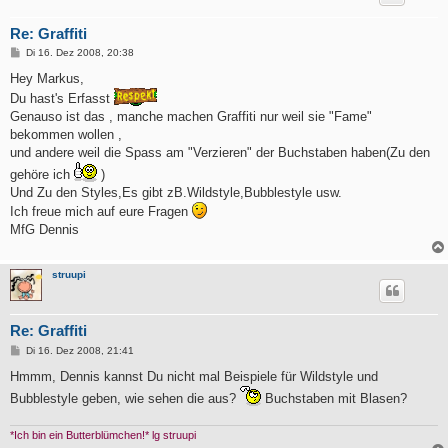
Re: Graffiti
B
Di 16. Dez 2008, 20:38
e
i
Hey Markus,
t
Du hast's Erfasst
r
a
Genauso ist das , manche machen Graffiti nur weil sie "Fame"
g
bekommen wollen ,
und andere weil die Spass am "Verzieren" der Buchstaben haben(Zu den
gehöre ich
)
Und Zu den Styles,Es gibt zB.Wildstyle,Bubblestyle usw.
Ich freue mich auf eure Fragen
MfG Dennis
struupi
Re: Graffiti
B
Di 16. Dez 2008, 21:41
e
i
Hmmm, Dennis kannst Du nicht mal Beispiele für Wildstyle und
t
Bubblestyle geben, wie sehen die aus?
Buchstaben mit Blasen?
r
a
g
*Ich bin ein Butterblümchen!* lg struupi