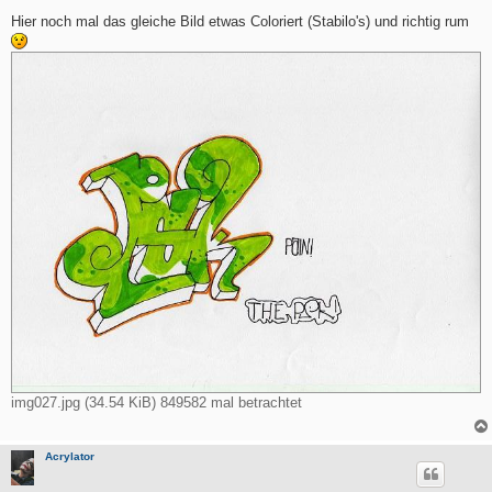
e
i
Hier noch mal das gleiche Bild etwas Coloriert (Stabilo's) und richtig rum
t
r
a
g
img027.jpg (34.54 KiB) 849582 mal betrachtet
Acrylator