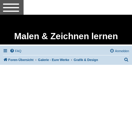
Malen & Zeichnen lernen
FAQ
Anmelden
S
Foren-Übersicht
Galerie - Eure Werke
Grafik & Design
u
c
h
e