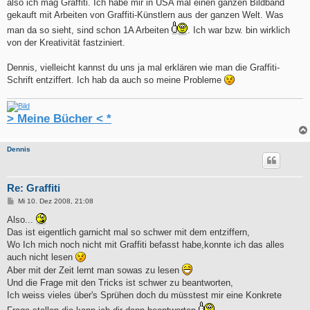
also ich mag Graffiti. Ich habe mir in USA mal einen ganzen Bildband
gekauft mit Arbeiten von Graffiti-Künstlern aus der ganzen Welt. Was
man da so sieht, sind schon 1A Arbeiten
. Ich war bzw. bin wirklich
von der Kreativität fastziniert.
Dennis, vielleicht kannst du uns ja mal erklären wie man die Graffiti-
Schrift entziffert. Ich hab da auch so meine Probleme
> Meine Bücher < *
Dennis
Re: Graffiti
B
Mi 10. Dez 2008, 21:08
e
i
Also...
t
Das ist eigentlich garnicht mal so schwer mit dem entziffern,
r
a
Wo Ich mich noch nicht mit Graffiti befasst habe,konnte ich das alles
g
auch nicht lesen
Aber mit der Zeit lernt man sowas zu lesen
Und die Frage mit den Tricks ist schwer zu beantworten,
Ich weiss vieles über's Sprühen doch du müsstest mir eine Konkrete