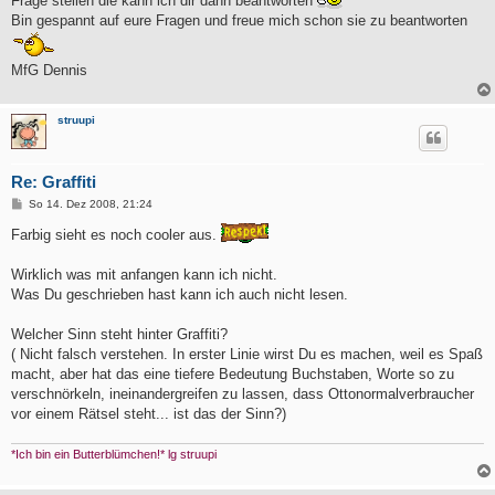
Frage stellen die kann ich dir dann beantworten
Bin gespannt auf eure Fragen und freue mich schon sie zu beantworten
MfG Dennis
struupi
Re: Graffiti
B
So 14. Dez 2008, 21:24
e
i
Farbig sieht es noch cooler aus.
t
r
a
Wirklich was mit anfangen kann ich nicht.
g
Was Du geschrieben hast kann ich auch nicht lesen.
Welcher Sinn steht hinter Graffiti?
( Nicht falsch verstehen. In erster Linie wirst Du es machen, weil es Spaß
macht, aber hat das eine tiefere Bedeutung Buchstaben, Worte so zu
verschnörkeln, ineinandergreifen zu lassen, dass Ottonormalverbraucher
vor einem Rätsel steht... ist das der Sinn?)
*Ich bin ein Butterblümchen!* lg struupi