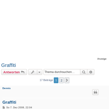
Anzeige
Graffiti
Suche
Erweiterte
Antworten
1
2
Nächste
17 Beiträge
Dennis
Graffiti
B
So 7. Dez 2008, 22:04