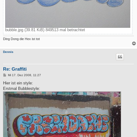
bubble.jpg (39.81 KiB) 849513 mal betrachtet
Ding Dong die Hex ist tot
Dennis
Re: Graffiti
B
Mi 17. Dez 2008, 11:27
e
i
Hier ist ein style:
t
Erstmal Bubblestyle:
r
a
g