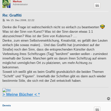
Markus
Administrator
Re: Graffiti
B
Mo 15. Dez 2008, 22:22
e
i
Denke die Frage ist wahrscheinlich nicht so einfach zu beantworten
t
Was ist der Sinn von Kunst? Was ist der Sinn davon etwas 1:1
r
a
abzuzeichnen? Was ist der Sinn von Kubismus? ....
g
Denke, zum einen Selbstverwirklichung, Kreativität, es gefällt den Leuten
einfach (die sowas malen)... Und das Graffiti hat (zumindest auf der
Straße) noch den Sinn, dass die entsprechenden Künstler durch
Verbreitung ihres Schriftzuges (Tag) "berühmt" werden wollen - zumindest
innerhalb der Szene. Manchen geht es darum ihren Schriftzug auf einem
möglichst unmöglichen Ort zu platzieren, um mehr Achtung zu
bekommen.
Soweit ich weißt gibt es beim Graffiti grundsätzlich die beiden Themen
"Schrift" und "Figuren". Innerhalb der Schriften gibt es dann auch wieder
bestimmte Stile, die sich mit der Zeit entwickelt haben.
> Meine Bücher < *
Dennis