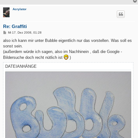
Acrylator
Re: Graffiti
B
Mi 17. Dez 2008, 01:28
e
i
also ich kann mir unter Bubble eigentlich nur das vorstellen. Was soll es
t
sonst sein.
r
a
(außerdem würde ich sagen, also im Nachhinein , daß die Google -
g
Bildersuche doch recht nütlich ist
)
DATEIANHÄNGE