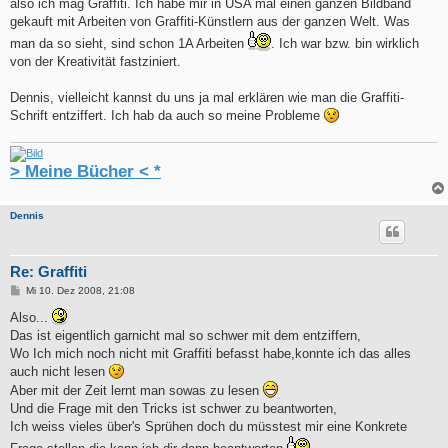
also ich mag Graffiti. Ich habe mir in USA mal einen ganzen Bildband
gekauft mit Arbeiten von Graffiti-Künstlern aus der ganzen Welt. Was
man da so sieht, sind schon 1A Arbeiten
. Ich war bzw. bin wirklich
von der Kreativität fastziniert.
Dennis, vielleicht kannst du uns ja mal erklären wie man die Graffiti-
Schrift entziffert. Ich hab da auch so meine Probleme
> Meine Bücher < *
Dennis
Re: Graffiti
B
Mi 10. Dez 2008, 21:08
e
i
Also...
t
Das ist eigentlich garnicht mal so schwer mit dem entziffern,
r
a
Wo Ich mich noch nicht mit Graffiti befasst habe,konnte ich das alles
g
auch nicht lesen
Aber mit der Zeit lernt man sowas zu lesen
Und die Frage mit den Tricks ist schwer zu beantworten,
Ich weiss vieles über's Sprühen doch du müsstest mir eine Konkrete