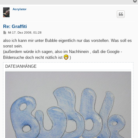
Acrylator
Re: Graffiti
B
Mi 17. Dez 2008, 01:28
e
i
also ich kann mir unter Bubble eigentlich nur das vorstellen. Was soll es
t
sonst sein.
r
a
(außerdem würde ich sagen, also im Nachhinein , daß die Google -
g
Bildersuche doch recht nütlich ist
)
DATEIANHÄNGE