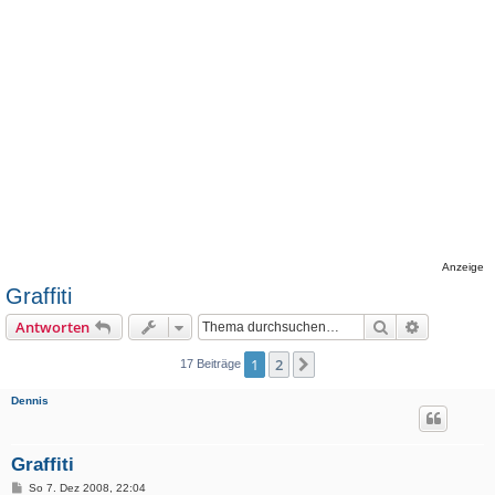
Anzeige
Graffiti
Suche
Erweiterte
Antworten
1
2
Nächste
17 Beiträge
Dennis
Graffiti
B
So 7. Dez 2008, 22:04