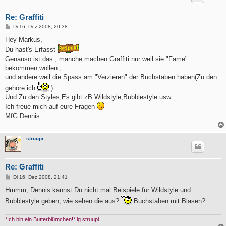
Re: Graffiti
B
Di 16. Dez 2008, 20:38
e
i
Hey Markus,
t
Du hast's Erfasst
r
a
Genauso ist das , manche machen Graffiti nur weil sie "Fame"
g
bekommen wollen ,
und andere weil die Spass am "Verzieren" der Buchstaben haben(Zu den
gehöre ich
)
Und Zu den Styles,Es gibt zB.Wildstyle,Bubblestyle usw.
Ich freue mich auf eure Fragen
MfG Dennis
struupi
Re: Graffiti
B
Di 16. Dez 2008, 21:41
e
i
Hmmm, Dennis kannst Du nicht mal Beispiele für Wildstyle und
t
Bubblestyle geben, wie sehen die aus?
Buchstaben mit Blasen?
r
a
g
*Ich bin ein Butterblümchen!* lg struupi