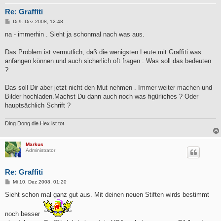
Re: Graffiti
B
Di 9. Dez 2008, 12:48
e
i
na - immerhin . Sieht ja schonmal nach was aus.
t
r
a
Das Problem ist vermutlich, daß die wenigsten Leute mit Graffiti was
g
anfangen können und auch sicherlich oft fragen : Was soll das bedeuten
?
Das soll Dir aber jetzt nicht den Mut nehmen . Immer weiter machen und
Bilder hochladen.Machst Du dann auch noch was figürliches ? Oder
hauptsächlich Schrift ?
Ding Dong die Hex ist tot
Markus
Administrator
Re: Graffiti
B
Mi 10. Dez 2008, 01:20
e
i
Sieht schon mal ganz gut aus. Mit deinen neuen Stiften wirds bestimmt
t
r
a
noch besser
g