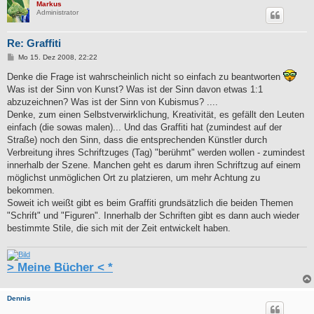
Markus
Administrator
Re: Graffiti
B
Mo 15. Dez 2008, 22:22
e
i
Denke die Frage ist wahrscheinlich nicht so einfach zu beantworten
t
Was ist der Sinn von Kunst? Was ist der Sinn davon etwas 1:1
r
a
abzuzeichnen? Was ist der Sinn von Kubismus? ....
g
Denke, zum einen Selbstverwirklichung, Kreativität, es gefällt den Leuten
einfach (die sowas malen)... Und das Graffiti hat (zumindest auf der
Straße) noch den Sinn, dass die entsprechenden Künstler durch
Verbreitung ihres Schriftzuges (Tag) "berühmt" werden wollen - zumindest
innerhalb der Szene. Manchen geht es darum ihren Schriftzug auf einem
möglichst unmöglichen Ort zu platzieren, um mehr Achtung zu
bekommen.
Soweit ich weißt gibt es beim Graffiti grundsätzlich die beiden Themen
"Schrift" und "Figuren". Innerhalb der Schriften gibt es dann auch wieder
bestimmte Stile, die sich mit der Zeit entwickelt haben.
> Meine Bücher < *
Dennis