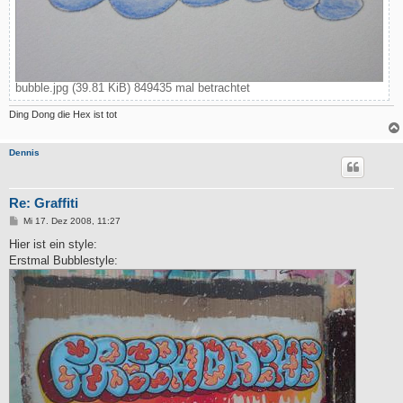
bubble.jpg (39.81 KiB) 849435 mal betrachtet
Ding Dong die Hex ist tot
Dennis
Re: Graffiti
B
Mi 17. Dez 2008, 11:27
e
i
Hier ist ein style:
t
Erstmal Bubblestyle:
r
a
g