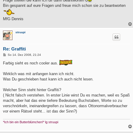
Frage stellen die kann ich dir dann beantworten
Bin gespannt auf eure Fragen und freue mich schon sie zu beantworten
MfG Dennis
struupi
Re: Graffiti
B
So 14. Dez 2008, 21:24
e
i
Farbig sieht es noch cooler aus.
t
r
a
Wirklich was mit anfangen kann ich nicht.
g
Was Du geschrieben hast kann ich auch nicht lesen.
Welcher Sinn steht hinter Graffiti?
( Nicht falsch verstehen. In erster Linie wirst Du es machen, weil es Spaß
macht, aber hat das eine tiefere Bedeutung Buchstaben, Worte so zu
verschnörkeln, ineinandergreifen zu lassen, dass Ottonormalverbraucher
vor einem Rätsel steht... ist das der Sinn?)
*Ich bin ein Butterblümchen!* lg struupi