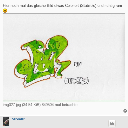
e
i
Hier noch mal das gleiche Bild etwas Coloriert (Stabilo's) und richtig rum
t
r
a
g
img027.jpg (34.54 KiB) 849504 mal betrachtet
Acrylator