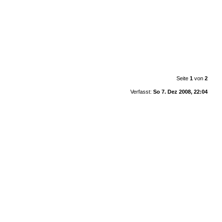
Seite
1
von
2
Verfasst:
So 7. Dez 2008, 22:04