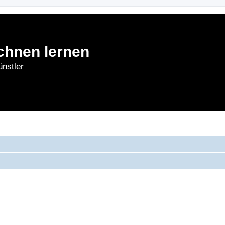
chnen lernen
nstler
rnen
Forum
Bl