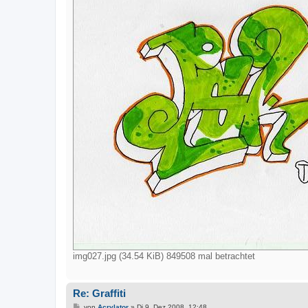
img027.jpg (34.54 KiB) 849508 mal betrachtet
Re: Graffiti
B
von
Acrylator
»
Di 9. Dez 2008, 12:48