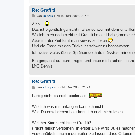
Re: Graffiti
B
von
Dennis
»
Mi 10. Dez 2008, 21:08
e
i
Also...
t
Das ist eigentlich garnicht mal so schwer mit dem entziffer
r
a
Wo Ich mich noch nicht mit Graffiti befasst habe,konnte ic
g
Aber mit der Zeit lernt man sowas zu lesen
Und die Frage mit den Tricks ist schwer zu beantworten,
Ich weiss vieles über's Sprühen doch du müsstest mir eine
Bin gespannt auf eure Fragen und freue mich schon sie z
MfG Dennis
Re: Graffiti
B
von
struupi
»
So 14. Dez 2008, 21:24
e
i
Farbig sieht es noch cooler aus.
t
r
a
Wirklich was mit anfangen kann ich nicht.
g
Was Du geschrieben hast kann ich auch nicht lesen.
Welcher Sinn steht hinter Graffiti?
( Nicht falsch verstehen. In erster Linie wirst Du es mac
verschnörkeln, ineinandergreifen zu lassen, dass Ottonorma