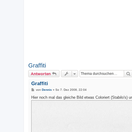
Graffiti
Antworten
Graffiti
B
von
Dennis
»
So 7. Dez 2008, 22:04
e
i
Hier noch mal das gleiche Bild etwas Coloriert (Stabilo's) u
t
r
a
g