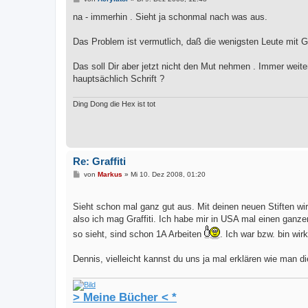
e
i
na - immerhin . Sieht ja schonmal nach was aus.
t
r
a
Das Problem ist vermutlich, daß die wenigsten Leute mit Gr
g
Das soll Dir aber jetzt nicht den Mut nehmen . Immer wei
hauptsächlich Schrift ?
Ding Dong die Hex ist tot
Re: Graffiti
B
von
Markus
»
Mi 10. Dez 2008, 01:20
e
i
t
Sieht schon mal ganz gut aus. Mit deinen neuen Stiften w
r
a
also ich mag Graffiti. Ich habe mir in USA mal einen ganz
g
so sieht, sind schon 1A Arbeiten
. Ich war bzw. bin wirk
Dennis, vielleicht kannst du uns ja mal erklären wie man di
> Meine Bücher < *