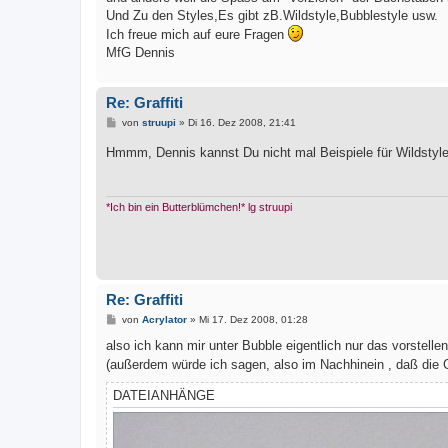
Und Zu den Styles,Es gibt zB.Wildstyle,Bubblestyle usw.
Ich freue mich auf eure Fragen
MfG Dennis
Re: Graffiti
B
von
struupi
»
Di 16. Dez 2008, 21:41
e
i
Hmmm, Dennis kannst Du nicht mal Beispiele für Wildstyl
t
r
a
g
*Ich bin ein Butterblümchen!* lg struupi
Re: Graffiti
B
von
Acrylator
»
Mi 17. Dez 2008, 01:28
e
i
also ich kann mir unter Bubble eigentlich nur das vorstelle
t
(außerdem würde ich sagen, also im Nachhinein , daß die G
r
a
g
DATEIANHÄNGE