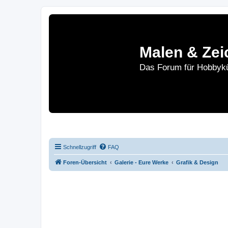
Malen & Zei
Das Forum für Hobbykü
Home
Le
Schnellzugriff
FAQ
Foren-Übersicht
Galerie - Eure Werke
Grafik & Design