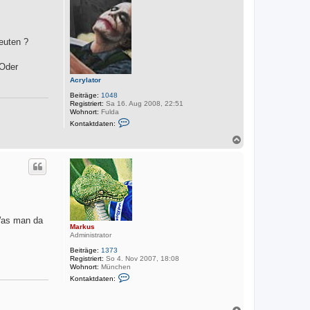
o
b
e
n
euten ?
 Oder
Acrylator
Beiträge:
1048
Registriert:
Sa 16. Aug 2008, 22:51
Wohnort:
Fulda
K
Kontaktdaten:
o
n
N
t
a
a
c
k
h
t
o
d
a
b
t
e
e
n
n
v
 Was man da
Markus
o
Administrator
n
A
Beiträge:
1373
c
Registriert:
So 4. Nov 2007, 18:08
r
Wohnort:
München
y
K
l
Kontaktdaten:
o
a
n
t
t
o
a
N