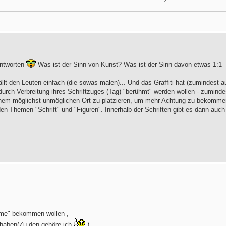
antworten
Was ist der Sinn von Kunst? Was ist der Sinn davon etwas 1:1
llt den Leuten einfach (die sowas malen)... Und das Graffiti hat (zumindest a
urch Verbreitung ihres Schriftzuges (Tag) "berühmt" werden wollen - zuminde
inem möglichst unmöglichen Ort zu platzieren, um mehr Achtung zu bekomme
iden Themen "Schrift" und "Figuren". Innerhalb der Schriften gibt es dann auch
Fame" bekommen wollen ,
 haben(Zu den gehöre ich
)