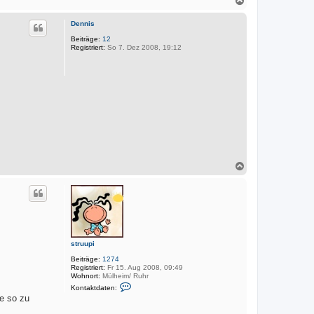
r
k
a
t
c
d
Dennis
h
a
o
Beiträge:
12
t
Registriert:
So 7. Dez 2008, 19:12
e
b
n
e
v
n
o
n
M
a
r
k
u
s
N
a
c
h
o
b
e
n
struupi
Beiträge:
1274
Registriert:
Fr 15. Aug 2008, 09:49
Wohnort:
Mülheim/ Ruhr
K
Kontaktdaten:
o
te so zu
n
t