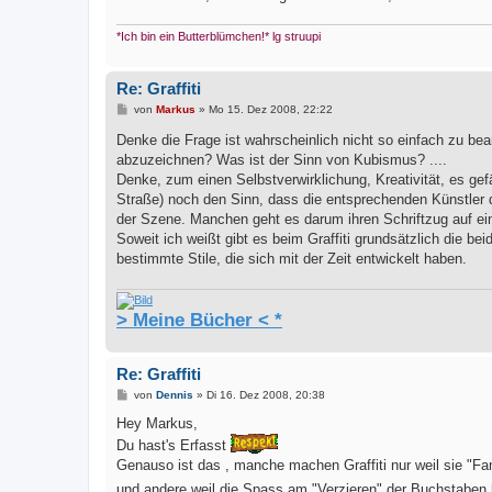
*Ich bin ein Butterblümchen!* lg struupi
Re: Graffiti
B
von
Markus
»
Mo 15. Dez 2008, 22:22
e
i
Denke die Frage ist wahrscheinlich nicht so einfach zu be
t
abzuzeichnen? Was ist der Sinn von Kubismus? ....
r
a
Denke, zum einen Selbstverwirklichung, Kreativität, es gefä
g
Straße) noch den Sinn, dass die entsprechenden Künstler d
der Szene. Manchen geht es darum ihren Schriftzug auf e
Soweit ich weißt gibt es beim Graffiti grundsätzlich die be
bestimmte Stile, die sich mit der Zeit entwickelt haben.
> Meine Bücher < *
Re: Graffiti
B
von
Dennis
»
Di 16. Dez 2008, 20:38
e
i
Hey Markus,
t
Du hast's Erfasst
r
a
Genauso ist das , manche machen Graffiti nur weil sie "
g
und andere weil die Spass am "Verzieren" der Buchstaben