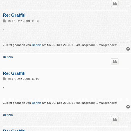
Re: Graffiti
B
Mi 17. Dez 2008, 11:38
e
i
.
t
r
a
g
Zuletzt geändert von
Dennis
am Sa 20. Dez 2008, 13:49, insgesamt 1-mal geändert.
Dennis
Re: Graffiti
B
Mi 17. Dez 2008, 11:49
e
i
.
t
r
a
g
Zuletzt geändert von
Dennis
am Sa 20. Dez 2008, 13:50, insgesamt 1-mal geändert.
Dennis