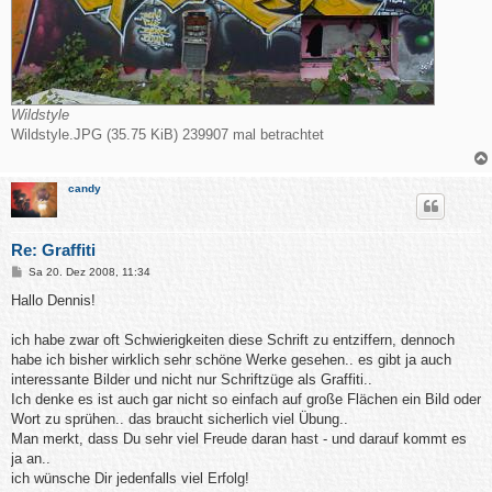
Wildstyle
Wildstyle.JPG (35.75 KiB) 239907 mal betrachtet
candy
Re: Graffiti
B
Sa 20. Dez 2008, 11:34
e
i
Hallo Dennis!
t
r
a
ich habe zwar oft Schwierigkeiten diese Schrift zu entziffern, dennoch
g
habe ich bisher wirklich sehr schöne Werke gesehen.. es gibt ja auch
interessante Bilder und nicht nur Schriftzüge als Graffiti..
Ich denke es ist auch gar nicht so einfach auf große Flächen ein Bild oder
Wort zu sprühen.. das braucht sicherlich viel Übung..
Man merkt, dass Du sehr viel Freude daran hast - und darauf kommt es
ja an..
ich wünsche Dir jedenfalls viel Erfolg!