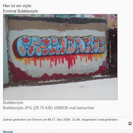
e
i
Hier ist ein style:
t
Erstmal Bubblestyle:
r
a
g
Bubblestyle
Bubblestyle.JPG (28.75 KiB) 1088535 mal betrachtet
Zuletzt geändert von
Dennis
am Mi 17. Dez 2008, 11:48, insgesamt 1-mal geändert.
Dennis