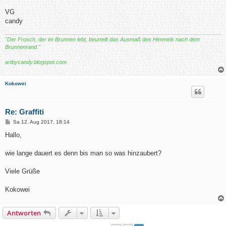
VG
candy
"Der Frosch, der im Brunnen lebt, beurteilt das Ausmaß des Himmels nach dem
Brunnenrand."
artbycandy.blogspot.com
Kokowei
Re: Graffiti
B
Sa 12. Aug 2017, 18:14
e
i
Hallo,
t
r
a
wie lange dauert es denn bis man so was hinzaubert?
g
Viele Grüße
Kokowei
Antworten