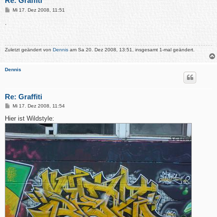
Re: Graffiti
B
Mi 17. Dez 2008, 11:51
e
i
.
t
r
a
g
Zuletzt geändert von
Dennis
am Sa 20. Dez 2008, 13:51, insgesamt 1-mal geändert.
Dennis
Re: Graffiti
B
Mi 17. Dez 2008, 11:54
e
i
Hier ist Wildstyle:
t
r
a
g