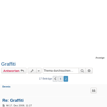
Anzeige
Graffiti
Suche
Erweiterte
Antworten
1
2
Vorherige
17 Beiträge
Dennis
Re: Graffiti
B
Mi 17. Dez 2008, 11:27