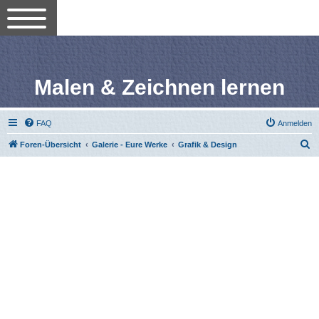
Malen & Zeichnen lernen
FAQ
Anmelden
S
Foren-Übersicht
Galerie - Eure Werke
Grafik & Design
u
c
h
e