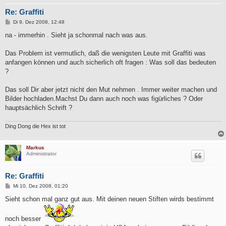
Re: Graffiti
B
Di 9. Dez 2008, 12:48
e
i
na - immerhin . Sieht ja schonmal nach was aus.
t
r
a
Das Problem ist vermutlich, daß die wenigsten Leute mit Graffiti was
g
anfangen können und auch sicherlich oft fragen : Was soll das bedeuten
?
Das soll Dir aber jetzt nicht den Mut nehmen . Immer weiter machen und
Bilder hochladen.Machst Du dann auch noch was figürliches ? Oder
hauptsächlich Schrift ?
Ding Dong die Hex ist tot
Markus
Administrator
Re: Graffiti
B
Mi 10. Dez 2008, 01:20
e
i
Sieht schon mal ganz gut aus. Mit deinen neuen Stiften wirds bestimmt
t
r
a
noch besser
g