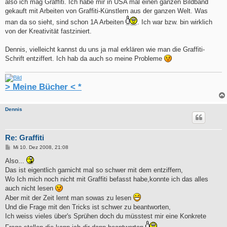
also ich mag Graffiti. Ich habe mir in USA mal einen ganzen Bildband
gekauft mit Arbeiten von Graffiti-Künstlern aus der ganzen Welt. Was
man da so sieht, sind schon 1A Arbeiten
. Ich war bzw. bin wirklich
von der Kreativität fastziniert.
Dennis, vielleicht kannst du uns ja mal erklären wie man die Graffiti-
Schrift entziffert. Ich hab da auch so meine Probleme
> Meine Bücher < *
Dennis
Re: Graffiti
B
Mi 10. Dez 2008, 21:08
e
i
Also...
t
Das ist eigentlich garnicht mal so schwer mit dem entziffern,
r
a
Wo Ich mich noch nicht mit Graffiti befasst habe,konnte ich das alles
g
auch nicht lesen
Aber mit der Zeit lernt man sowas zu lesen
Und die Frage mit den Tricks ist schwer zu beantworten,
Ich weiss vieles über's Sprühen doch du müsstest mir eine Konkrete