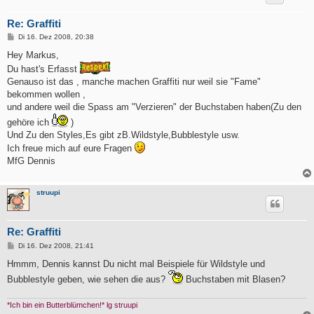
Re: Graffiti
B
Di 16. Dez 2008, 20:38
e
i
Hey Markus,
t
Du hast's Erfasst
r
a
Genauso ist das , manche machen Graffiti nur weil sie "Fame"
g
bekommen wollen ,
und andere weil die Spass am "Verzieren" der Buchstaben haben(Zu den
gehöre ich
)
Und Zu den Styles,Es gibt zB.Wildstyle,Bubblestyle usw.
Ich freue mich auf eure Fragen
MfG Dennis
struupi
Re: Graffiti
B
Di 16. Dez 2008, 21:41
e
i
Hmmm, Dennis kannst Du nicht mal Beispiele für Wildstyle und
t
Bubblestyle geben, wie sehen die aus?
Buchstaben mit Blasen?
r
a
g
*Ich bin ein Butterblümchen!* lg struupi