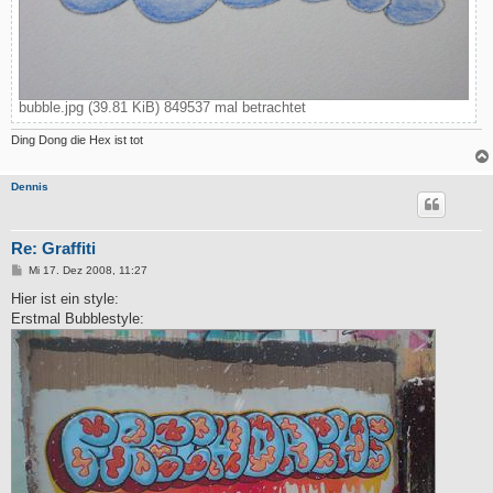
bubble.jpg (39.81 KiB) 849537 mal betrachtet
Ding Dong die Hex ist tot
Dennis
Re: Graffiti
B
Mi 17. Dez 2008, 11:27
e
i
Hier ist ein style:
t
Erstmal Bubblestyle:
r
a
g