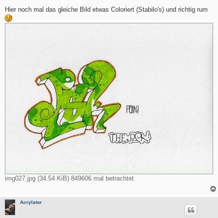
e
i
Hier noch mal das gleiche Bild etwas Coloriert (Stabilo's) und richtig rum
t
r
a
g
img027.jpg (34.54 KiB) 849606 mal betrachtet
Acrylator