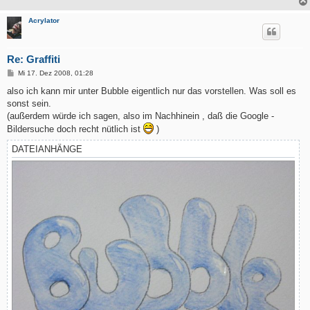
Acrylator
Re: Graffiti
B
Mi 17. Dez 2008, 01:28
e
i
also ich kann mir unter Bubble eigentlich nur das vorstellen. Was soll es
t
sonst sein.
r
a
(außerdem würde ich sagen, also im Nachhinein , daß die Google -
g
Bildersuche doch recht nütlich ist
)
DATEIANHÄNGE