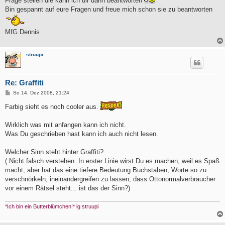
Frage stellen die kann ich dir dann beantworten
Bin gespannt auf eure Fragen und freue mich schon sie zu beantworten
MfG Dennis
struupi
Re: Graffiti
B
So 14. Dez 2008, 21:24
e
i
Farbig sieht es noch cooler aus.
t
r
a
Wirklich was mit anfangen kann ich nicht.
g
Was Du geschrieben hast kann ich auch nicht lesen.
Welcher Sinn steht hinter Graffiti?
( Nicht falsch verstehen. In erster Linie wirst Du es machen, weil es Spaß
macht, aber hat das eine tiefere Bedeutung Buchstaben, Worte so zu
verschnörkeln, ineinandergreifen zu lassen, dass Ottonormalverbraucher
vor einem Rätsel steht... ist das der Sinn?)
*Ich bin ein Butterblümchen!* lg struupi