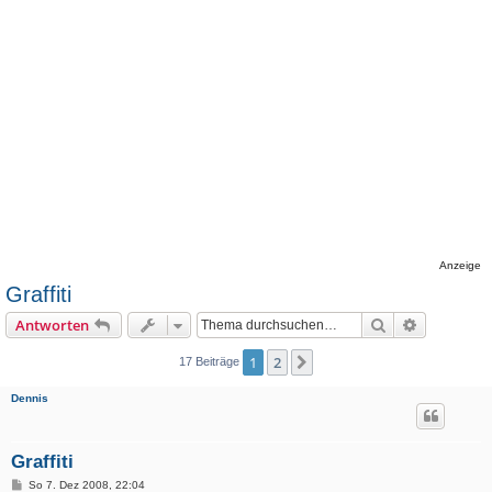
Anzeige
Graffiti
Suche
Erweiterte
Antworten
1
2
Nächste
17 Beiträge
Dennis
Graffiti
B
So 7. Dez 2008, 22:04