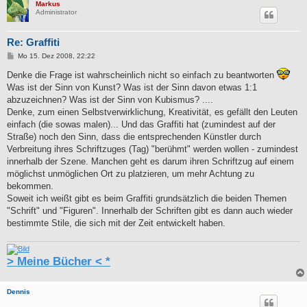
Markus
Administrator
Re: Graffiti
B
Mo 15. Dez 2008, 22:22
e
i
Denke die Frage ist wahrscheinlich nicht so einfach zu beantworten
t
Was ist der Sinn von Kunst? Was ist der Sinn davon etwas 1:1
r
a
abzuzeichnen? Was ist der Sinn von Kubismus? ....
g
Denke, zum einen Selbstverwirklichung, Kreativität, es gefällt den Leuten
einfach (die sowas malen)... Und das Graffiti hat (zumindest auf der
Straße) noch den Sinn, dass die entsprechenden Künstler durch
Verbreitung ihres Schriftzuges (Tag) "berühmt" werden wollen - zumindest
innerhalb der Szene. Manchen geht es darum ihren Schriftzug auf einem
möglichst unmöglichen Ort zu platzieren, um mehr Achtung zu
bekommen.
Soweit ich weißt gibt es beim Graffiti grundsätzlich die beiden Themen
"Schrift" und "Figuren". Innerhalb der Schriften gibt es dann auch wieder
bestimmte Stile, die sich mit der Zeit entwickelt haben.
> Meine Bücher < *
Dennis