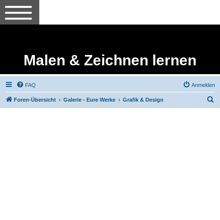
Malen & Zeichnen lernen
FAQ
Anmelden
S
Foren-Übersicht
Galerie - Eure Werke
Grafik & Design
u
c
h
e