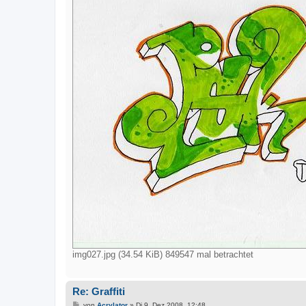
img027.jpg (34.54 KiB) 849547 mal betrachtet
Re: Graffiti
B
von
Acrylator
»
Di 9. Dez 2008, 12:48