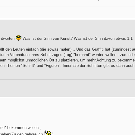
antworten
Was ist der Sinn von Kunst? Was ist der Sinn davon etwas 1:1
llt den Leuten einfach (die sowas malen)... Und das Graffiti hat (zumindest a
urch Verbreitung ihres Schriftzuges (Tag) "berühmt" werden wollen - zuminde
inem möglichst unmöglichen Ort zu platzieren, um mehr Achtung zu bekomme
iden Themen "Schrift" und "Figuren". Innerhalb der Schriften gibt es dann auch
Fame" bekommen wollen ,
 haben(Zu den gehöre ich
)