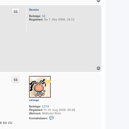
r
k
a
t
c
d
Dennis
h
a
o
Beiträge:
12
t
Registriert:
So 7. Dez 2008, 19:12
e
b
n
e
v
n
o
n
M
a
r
k
u
s
N
a
c
h
o
b
e
n
struupi
Beiträge:
1274
Registriert:
Fr 15. Aug 2008, 09:49
Wohnort:
Mülheim/ Ruhr
K
Kontaktdaten:
o
te so zu
n
t