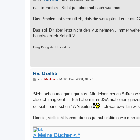
e
i
na - immerhin . Sieht ja schonmal nach was aus.
t
r
a
Das Problem ist vermutlich, daß die wenigsten Leute mit Gr
g
Das soll Dir aber jetzt nicht den Mut nehmen . Immer wei
hauptsächlich Schrift ?
Ding Dong die Hex ist tot
Re: Graffiti
B
von
Markus
»
Mi 10. Dez 2008, 01:20
e
i
t
Sieht schon mal ganz gut aus. Mit deinen neuen Stiften w
r
a
also ich mag Graffiti. Ich habe mir in USA mal einen ganz
g
so sieht, sind schon 1A Arbeiten
. Ich war bzw. bin wirk
Dennis, vielleicht kannst du uns ja mal erklären wie man di
> Meine Bücher < *