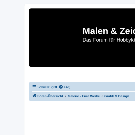
Malen & Zei
Das Forum für Hobbykü
Home
Le
Schnellzugriff
FAQ
Foren-Übersicht
Galerie - Eure Werke
Grafik & Design