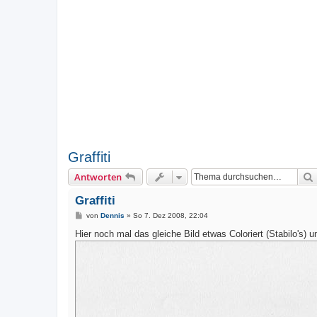
Graffiti
Antworten
Graffiti
B
von
Dennis
»
So 7. Dez 2008, 22:04
e
i
Hier noch mal das gleiche Bild etwas Coloriert (Stabilo's) u
t
r
a
g