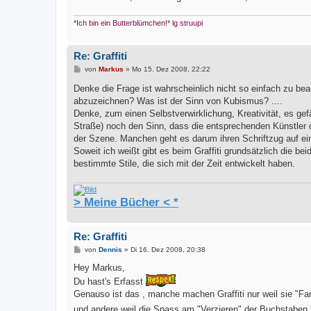
*Ich bin ein Butterblümchen!* lg struupi
Re: Graffiti
B
von
Markus
»
Mo 15. Dez 2008, 22:22
e
i
Denke die Frage ist wahrscheinlich nicht so einfach zu be
t
abzuzeichnen? Was ist der Sinn von Kubismus? ....
r
a
Denke, zum einen Selbstverwirklichung, Kreativität, es gefä
g
Straße) noch den Sinn, dass die entsprechenden Künstler d
der Szene. Manchen geht es darum ihren Schriftzug auf e
Soweit ich weißt gibt es beim Graffiti grundsätzlich die be
bestimmte Stile, die sich mit der Zeit entwickelt haben.
> Meine Bücher < *
Re: Graffiti
B
von
Dennis
»
Di 16. Dez 2008, 20:38
e
i
Hey Markus,
t
Du hast's Erfasst
r
a
Genauso ist das , manche machen Graffiti nur weil sie "
g
und andere weil die Spass am "Verzieren" der Buchstaben