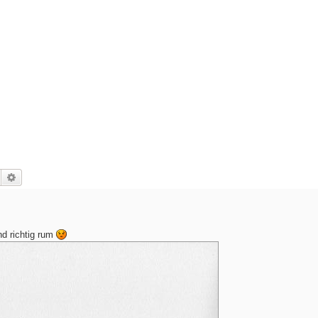
Suche
Erweiterte Suche
nd richtig rum