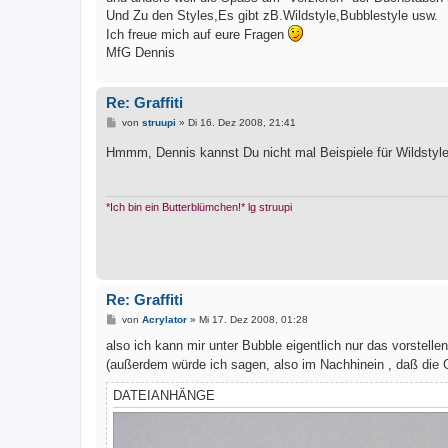
Und Zu den Styles,Es gibt zB.Wildstyle,Bubblestyle usw.
Ich freue mich auf eure Fragen
MfG Dennis
Re: Graffiti
B
von
struupi
»
Di 16. Dez 2008, 21:41
e
i
Hmmm, Dennis kannst Du nicht mal Beispiele für Wildstyl
t
r
a
g
*Ich bin ein Butterblümchen!* lg struupi
Re: Graffiti
B
von
Acrylator
»
Mi 17. Dez 2008, 01:28
e
i
also ich kann mir unter Bubble eigentlich nur das vorstelle
t
(außerdem würde ich sagen, also im Nachhinein , daß die G
r
a
g
DATEIANHÄNGE