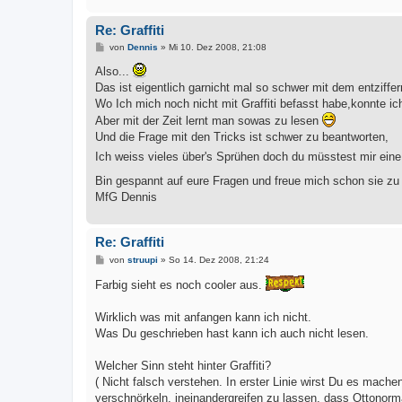
Re: Graffiti
B
von
Dennis
»
Mi 10. Dez 2008, 21:08
e
i
Also...
t
Das ist eigentlich garnicht mal so schwer mit dem entziffer
r
a
Wo Ich mich noch nicht mit Graffiti befasst habe,konnte ic
g
Aber mit der Zeit lernt man sowas zu lesen
Und die Frage mit den Tricks ist schwer zu beantworten,
Ich weiss vieles über's Sprühen doch du müsstest mir eine
Bin gespannt auf eure Fragen und freue mich schon sie z
MfG Dennis
Re: Graffiti
B
von
struupi
»
So 14. Dez 2008, 21:24
e
i
Farbig sieht es noch cooler aus.
t
r
a
Wirklich was mit anfangen kann ich nicht.
g
Was Du geschrieben hast kann ich auch nicht lesen.
Welcher Sinn steht hinter Graffiti?
( Nicht falsch verstehen. In erster Linie wirst Du es mac
verschnörkeln, ineinandergreifen zu lassen, dass Ottonorma