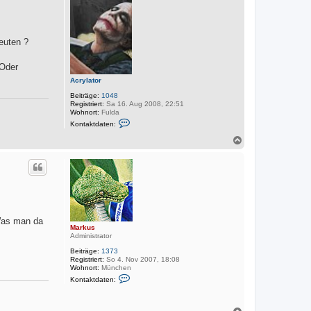
o
b
e
n
euten ?
 Oder
Acrylator
Beiträge:
1048
Registriert:
Sa 16. Aug 2008, 22:51
Wohnort:
Fulda
K
Kontaktdaten:
o
n
N
t
a
a
c
k
h
t
o
d
a
b
t
e
e
n
n
v
 Was man da
Markus
o
Administrator
n
A
Beiträge:
1373
c
Registriert:
So 4. Nov 2007, 18:08
r
Wohnort:
München
y
K
l
Kontaktdaten:
o
a
n
t
t
o
a
N