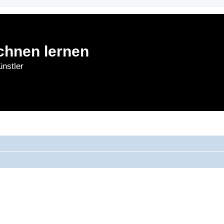
chnen lernen
nstler
rnen
Forum
Bl