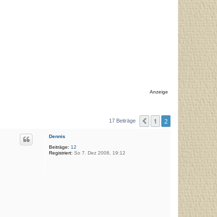
Anzeige
1
2
Vorherige
17 Beiträge
Dennis
Beiträge:
12
Registriert:
So 7. Dez 2008, 19:12