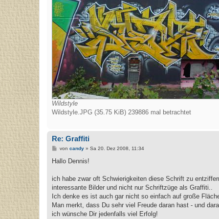
Wildstyle
Wildstyle.JPG (35.75 KiB) 239886 mal betrachtet
Re: Graffiti
B
von
candy
»
Sa 20. Dez 2008, 11:34
e
i
Hallo Dennis!
t
r
a
ich habe zwar oft Schwierigkeiten diese Schrift zu entziff
g
interessante Bilder und nicht nur Schriftzüge als Graffiti..
Ich denke es ist auch gar nicht so einfach auf große Fläche
Man merkt, dass Du sehr viel Freude daran hast - und dara
ich wünsche Dir jedenfalls viel Erfolg!