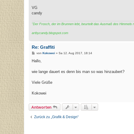
VG
candy
"Der Frosch, der im Brunnen lebt, beurteilt das Ausmaß des Himmels
artbycandy.blogspot.com
Re: Graffiti
B
von
Kokowei
»
Sa 12. Aug 2017, 18:14
e
i
Hallo,
t
r
a
wie lange dauert es denn bis man so was hinzaubert?
g
Viele Grüße
Kokowei
Antworten
Zurück zu „Grafik & Design“