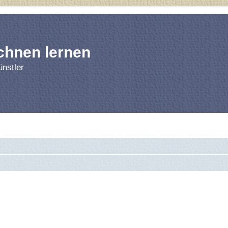
chnen lernen
nstler
rnen
Forum
Bl