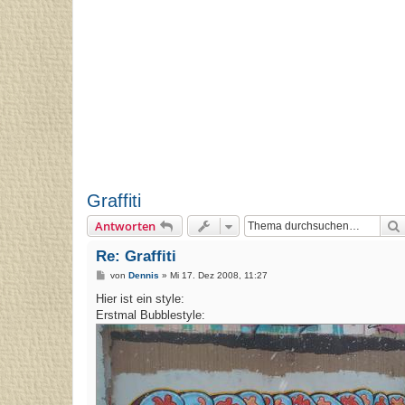
Graffiti
Antworten
Re: Graffiti
B
von
Dennis
»
Mi 17. Dez 2008, 11:27
e
i
Hier ist ein style:
t
Erstmal Bubblestyle:
r
a
g