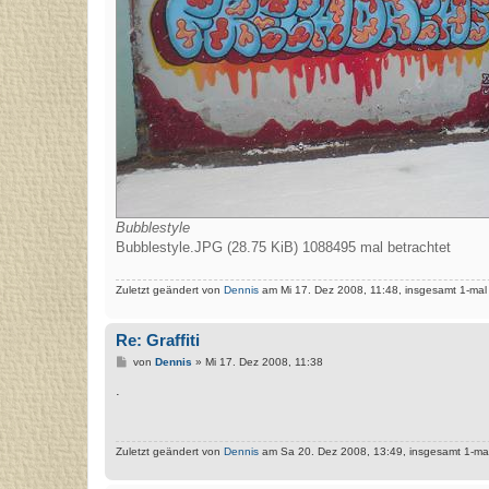
Bubblestyle
Bubblestyle.JPG (28.75 KiB) 1088495 mal betrachtet
Zuletzt geändert von
Dennis
am Mi 17. Dez 2008, 11:48, insgesamt 1-mal
Re: Graffiti
B
von
Dennis
»
Mi 17. Dez 2008, 11:38
e
i
.
t
r
a
g
Zuletzt geändert von
Dennis
am Sa 20. Dez 2008, 13:49, insgesamt 1-mal