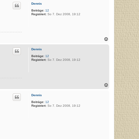
c
Dennis
h
o
Beiträge:
12
Registriert:
So 7. Dez 2008, 19:12
b
e
n
N
a
c
Dennis
h
o
Beiträge:
12
Registriert:
So 7. Dez 2008, 19:12
b
e
n
N
a
c
Dennis
h
o
Beiträge:
12
Registriert:
So 7. Dez 2008, 19:12
b
e
n