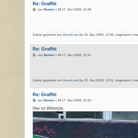
Re: Graffiti
B
von
Dennis
»
Mi 17. Dez 2008, 11:49
e
i
.
t
r
a
g
Zuletzt geändert von
Dennis
am Sa 20. Dez 2008, 13:50, insgesamt 1-mal
Re: Graffiti
B
von
Dennis
»
Mi 17. Dez 2008, 11:51
e
i
.
t
r
a
g
Zuletzt geändert von
Dennis
am Sa 20. Dez 2008, 13:51, insgesamt 1-mal
Re: Graffiti
B
von
Dennis
»
Mi 17. Dez 2008, 11:54
e
i
Hier ist Wildstyle:
t
r
a
g