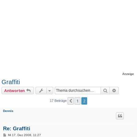
Anzeige
Graffiti
Suche
Erweiterte
Antworten
1
2
Vorherige
17 Beiträge
Dennis
Re: Graffiti
B
Mi 17. Dez 2008, 11:27