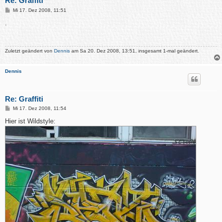
Re: Graffiti
B
Mi 17. Dez 2008, 11:51
e
i
.
t
r
a
g
Zuletzt geändert von
Dennis
am Sa 20. Dez 2008, 13:51, insgesamt 1-mal geändert.
Dennis
Re: Graffiti
B
Mi 17. Dez 2008, 11:54
e
i
Hier ist Wildstyle:
t
r
a
g