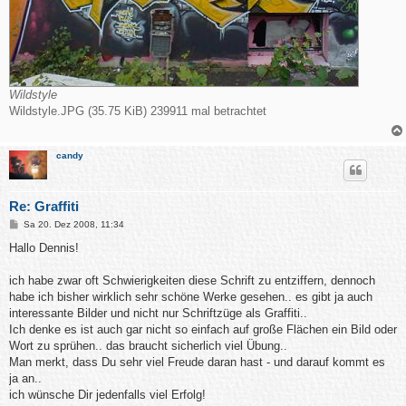
Wildstyle
Wildstyle.JPG (35.75 KiB) 239911 mal betrachtet
candy
Re: Graffiti
B
Sa 20. Dez 2008, 11:34
e
i
Hallo Dennis!
t
r
a
ich habe zwar oft Schwierigkeiten diese Schrift zu entziffern, dennoch
g
habe ich bisher wirklich sehr schöne Werke gesehen.. es gibt ja auch
interessante Bilder und nicht nur Schriftzüge als Graffiti..
Ich denke es ist auch gar nicht so einfach auf große Flächen ein Bild oder
Wort zu sprühen.. das braucht sicherlich viel Übung..
Man merkt, dass Du sehr viel Freude daran hast - und darauf kommt es
ja an..
ich wünsche Dir jedenfalls viel Erfolg!