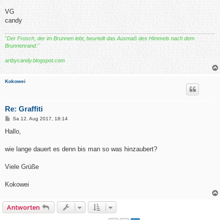
VG
candy
"Der Frosch, der im Brunnen lebt, beurteilt das Ausmaß des Himmels nach dem
Brunnenrand."
artbycandy.blogspot.com
Kokowei
Re: Graffiti
B
Sa 12. Aug 2017, 18:14
e
i
Hallo,
t
r
a
wie lange dauert es denn bis man so was hinzaubert?
g
Viele Grüße
Kokowei
Antworten