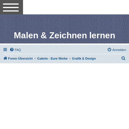
Malen & Zeichnen lernen
FAQ
Anmelden
S
Foren-Übersicht
Galerie - Eure Werke
Grafik & Design
u
c
h
e