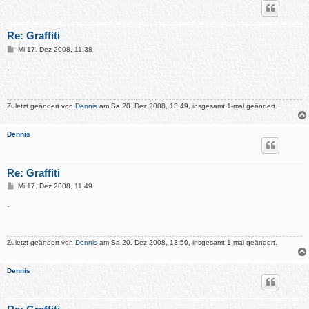
Re: Graffiti
B
Mi 17. Dez 2008, 11:38
e
i
.
t
r
a
g
Zuletzt geändert von
Dennis
am Sa 20. Dez 2008, 13:49, insgesamt 1-mal geändert.
Dennis
Re: Graffiti
B
Mi 17. Dez 2008, 11:49
e
i
.
t
r
a
g
Zuletzt geändert von
Dennis
am Sa 20. Dez 2008, 13:50, insgesamt 1-mal geändert.
Dennis