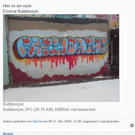
e
i
Hier ist ein style:
t
Erstmal Bubblestyle:
r
a
g
Bubblestyle
Bubblestyle.JPG (28.75 KiB) 1088542 mal betrachtet
Zuletzt geändert von
Dennis
am Mi 17. Dez 2008, 11:48, insgesamt 1-mal geändert.
Dennis