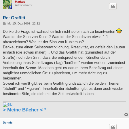
Markus
Administrator
Re: Graffiti
B
Mo 15. Dez 2008, 22:22
e
i
Denke die Frage ist wahrscheinlich nicht so einfach zu beantworten
t
Was ist der Sinn von Kunst? Was ist der Sinn davon etwas 1:1
r
a
abzuzeichnen? Was ist der Sinn von Kubismus? ....
g
Denke, zum einen Selbstverwirklichung, Kreativität, es gefällt den Leuten
einfach (die sowas malen)... Und das Graffiti hat (zumindest auf der
Straße) noch den Sinn, dass die entsprechenden Künstler durch
Verbreitung ihres Schriftzuges (Tag) "berühmt" werden wollen - zumindest
innerhalb der Szene. Manchen geht es darum ihren Schriftzug auf einem
möglichst unmöglichen Ort zu platzieren, um mehr Achtung zu
bekommen.
Soweit ich weißt gibt es beim Graffiti grundsätzlich die beiden Themen
"Schrift" und "Figuren". Innerhalb der Schriften gibt es dann auch wieder
bestimmte Stile, die sich mit der Zeit entwickelt haben.
> Meine Bücher < *
Dennis