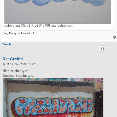
bubble.jpg (39.81 KiB) 849498 mal betrachtet
Ding Dong die Hex ist tot
Dennis
Re: Graffiti
B
Mi 17. Dez 2008, 11:27
e
i
Hier ist ein style:
t
Erstmal Bubblestyle:
r
a
g