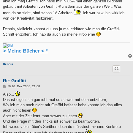
also ich mag Graffiti. Ich habe mir in USA mal einen ganzen Bildband
gekauft mit Arbeiten von Graffiti-Künstlern aus der ganzen Welt. Was
man da so sieht, sind schon 1A Arbeiten
. Ich war bzw. bin wirklich
von der Kreativität fastziniert.
Dennis, vielleicht kannst du uns ja mal erklären wie man die Graffiti-
Schrift entziffert. Ich hab da auch so meine Probleme
> Meine Bücher < *
Dennis
Re: Graffiti
B
Mi 10. Dez 2008, 21:08
e
i
Also...
t
Das ist eigentlich garnicht mal so schwer mit dem entziffern,
r
a
Wo Ich mich noch nicht mit Graffiti befasst habe,konnte ich das alles
g
auch nicht lesen
Aber mit der Zeit lernt man sowas zu lesen
Und die Frage mit den Tricks ist schwer zu beantworten,
Ich weiss vieles über's Sprühen doch du müsstest mir eine Konkrete