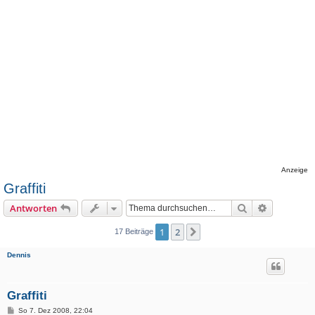
Anzeige
Graffiti
Suche
Erweiterte
Antworten
1
2
Nächste
17 Beiträge
Dennis
Graffiti
B
So 7. Dez 2008, 22:04