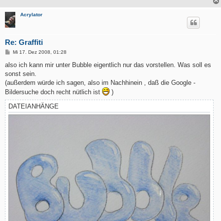
Acrylator
Re: Graffiti
B
Mi 17. Dez 2008, 01:28
e
i
also ich kann mir unter Bubble eigentlich nur das vorstellen. Was soll es
t
sonst sein.
r
a
(außerdem würde ich sagen, also im Nachhinein , daß die Google -
g
Bildersuche doch recht nütlich ist
)
DATEIANHÄNGE