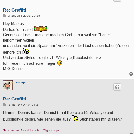
Re: Graffiti
B
Di 16. Dez 2008, 20:38
e
i
Hey Markus,
t
Du hast's Erfasst
r
a
Genauso ist das , manche machen Graffiti nur weil sie "Fame"
g
bekommen wollen ,
und andere weil die Spass am "Verzieren" der Buchstaben haben(Zu den
gehöre ich
)
Und Zu den Styles,Es gibt zB.Wildstyle,Bubblestyle usw.
Ich freue mich auf eure Fragen
MfG Dennis
struupi
Re: Graffiti
B
Di 16. Dez 2008, 21:41
e
i
Hmmm, Dennis kannst Du nicht mal Beispiele für Wildstyle und
t
Bubblestyle geben, wie sehen die aus?
Buchstaben mit Blasen?
r
a
g
*Ich bin ein Butterblümchen!* lg struupi