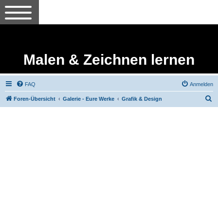
Malen & Zeichnen lernen
FAQ
Anmelden
S
Foren-Übersicht
Galerie - Eure Werke
Grafik & Design
u
c
h
e