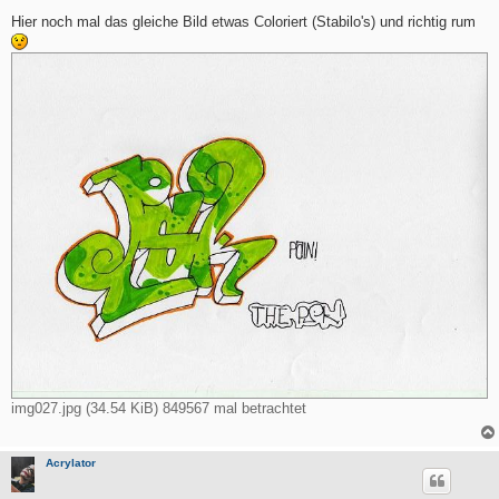
e
i
Hier noch mal das gleiche Bild etwas Coloriert (Stabilo's) und richtig rum
t
r
a
g
img027.jpg (34.54 KiB) 849567 mal betrachtet
Acrylator