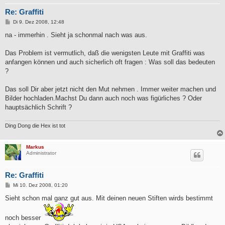
Re: Graffiti
B
Di 9. Dez 2008, 12:48
e
i
na - immerhin . Sieht ja schonmal nach was aus.
t
r
a
Das Problem ist vermutlich, daß die wenigsten Leute mit Graffiti was
g
anfangen können und auch sicherlich oft fragen : Was soll das bedeuten
?
Das soll Dir aber jetzt nicht den Mut nehmen . Immer weiter machen und
Bilder hochladen.Machst Du dann auch noch was figürliches ? Oder
hauptsächlich Schrift ?
Ding Dong die Hex ist tot
Markus
Administrator
Re: Graffiti
B
Mi 10. Dez 2008, 01:20
e
i
Sieht schon mal ganz gut aus. Mit deinen neuen Stiften wirds bestimmt
t
r
a
noch besser
g