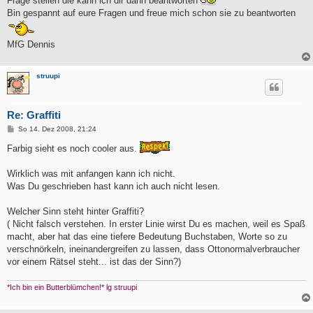
Frage stellen die kann ich dir dann beantworten
Bin gespannt auf eure Fragen und freue mich schon sie zu beantworten
MfG Dennis
struupi
Re: Graffiti
B
So 14. Dez 2008, 21:24
e
i
Farbig sieht es noch cooler aus.
t
r
a
Wirklich was mit anfangen kann ich nicht.
g
Was Du geschrieben hast kann ich auch nicht lesen.
Welcher Sinn steht hinter Graffiti?
( Nicht falsch verstehen. In erster Linie wirst Du es machen, weil es Spaß
macht, aber hat das eine tiefere Bedeutung Buchstaben, Worte so zu
verschnörkeln, ineinandergreifen zu lassen, dass Ottonormalverbraucher
vor einem Rätsel steht... ist das der Sinn?)
*Ich bin ein Butterblümchen!* lg struupi