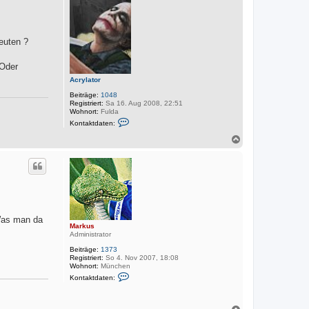
o
b
e
n
euten ?
 Oder
Acrylator
Beiträge:
1048
Registriert:
Sa 16. Aug 2008, 22:51
Wohnort:
Fulda
K
Kontaktdaten:
o
n
N
t
a
a
c
k
h
t
o
d
a
b
t
e
e
n
n
v
 Was man da
Markus
o
Administrator
n
A
Beiträge:
1373
c
Registriert:
So 4. Nov 2007, 18:08
r
Wohnort:
München
y
K
l
Kontaktdaten:
o
a
n
t
t
o
a
N