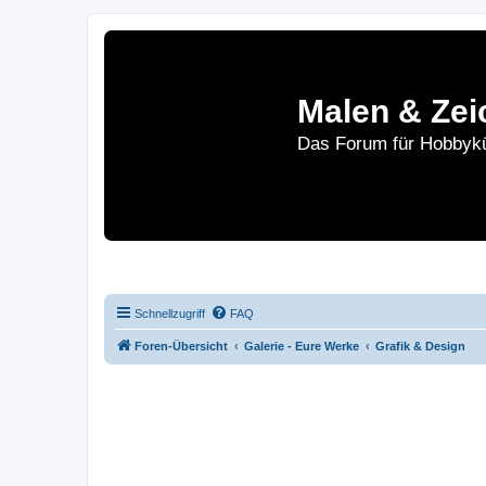
Malen & Zei
Das Forum für Hobbykü
Home
Le
Schnellzugriff
FAQ
Foren-Übersicht
Galerie - Eure Werke
Grafik & Design