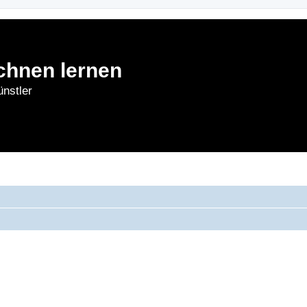
chnen lernen
nstler
rnen
Forum
Bl