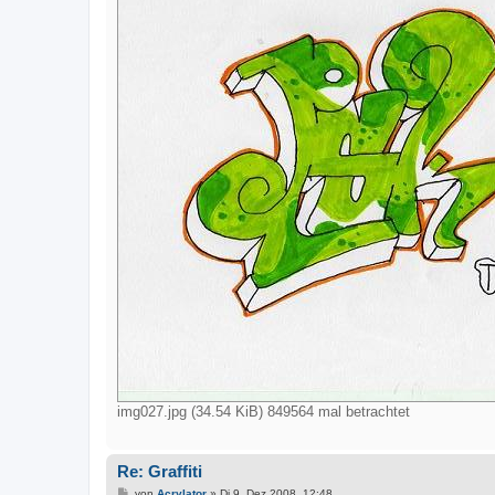
img027.jpg (34.54 KiB) 849564 mal betrachtet
Re: Graffiti
B
von
Acrylator
»
Di 9. Dez 2008, 12:48