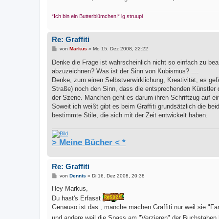
*Ich bin ein Butterblümchen!* lg struupi
Re: Graffiti
B
von
Markus
»
Mo 15. Dez 2008, 22:22
e
i
Denke die Frage ist wahrscheinlich nicht so einfach zu be
t
abzuzeichnen? Was ist der Sinn von Kubismus? ....
r
a
Denke, zum einen Selbstverwirklichung, Kreativität, es gefä
g
Straße) noch den Sinn, dass die entsprechenden Künstler d
der Szene. Manchen geht es darum ihren Schriftzug auf e
Soweit ich weißt gibt es beim Graffiti grundsätzlich die be
bestimmte Stile, die sich mit der Zeit entwickelt haben.
> Meine Bücher < *
Re: Graffiti
B
von
Dennis
»
Di 16. Dez 2008, 20:38
e
i
Hey Markus,
t
Du hast's Erfasst
r
a
Genauso ist das , manche machen Graffiti nur weil sie "
g
und andere weil die Spass am "Verzieren" der Buchstaben