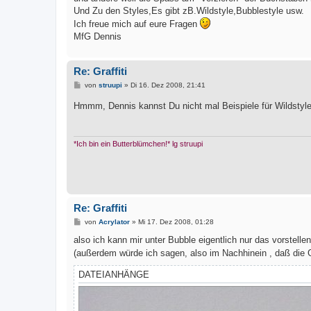
Und Zu den Styles,Es gibt zB.Wildstyle,Bubblestyle usw.
Ich freue mich auf eure Fragen
MfG Dennis
Re: Graffiti
B
von
struupi
»
Di 16. Dez 2008, 21:41
e
i
Hmmm, Dennis kannst Du nicht mal Beispiele für Wildstyl
t
r
a
g
*Ich bin ein Butterblümchen!* lg struupi
Re: Graffiti
B
von
Acrylator
»
Mi 17. Dez 2008, 01:28
e
i
also ich kann mir unter Bubble eigentlich nur das vorstelle
t
(außerdem würde ich sagen, also im Nachhinein , daß die G
r
a
g
DATEIANHÄNGE