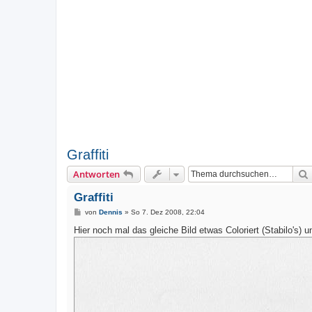
Graffiti
Antworten
Graffiti
B
von
Dennis
»
So 7. Dez 2008, 22:04
e
i
Hier noch mal das gleiche Bild etwas Coloriert (Stabilo's) u
t
r
a
g