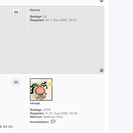
r
k
a
t
c
d
Dennis
h
a
o
Beiträge:
12
t
Registriert:
So 7. Dez 2008, 19:12
e
b
n
e
v
n
o
n
M
a
r
k
u
s
N
a
c
h
o
b
e
n
struupi
Beiträge:
1274
Registriert:
Fr 15. Aug 2008, 09:49
Wohnort:
Mülheim/ Ruhr
K
Kontaktdaten:
o
te so zu
n
t