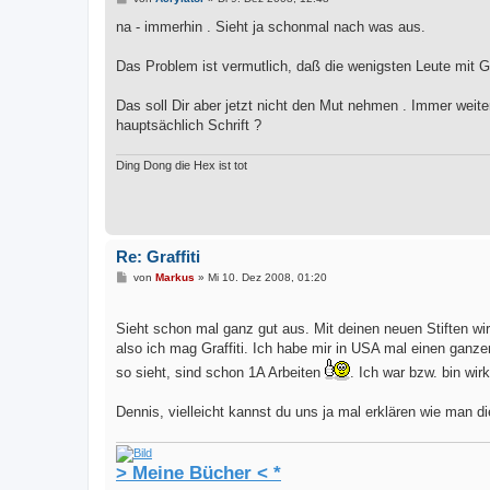
e
i
na - immerhin . Sieht ja schonmal nach was aus.
t
r
a
Das Problem ist vermutlich, daß die wenigsten Leute mit Gr
g
Das soll Dir aber jetzt nicht den Mut nehmen . Immer wei
hauptsächlich Schrift ?
Ding Dong die Hex ist tot
Re: Graffiti
B
von
Markus
»
Mi 10. Dez 2008, 01:20
e
i
t
Sieht schon mal ganz gut aus. Mit deinen neuen Stiften w
r
a
also ich mag Graffiti. Ich habe mir in USA mal einen ganz
g
so sieht, sind schon 1A Arbeiten
. Ich war bzw. bin wirk
Dennis, vielleicht kannst du uns ja mal erklären wie man di
> Meine Bücher < *