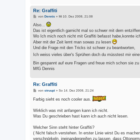
Re: Graffiti
B
von
Dennis
»
Mi 10. Dez 2008, 21:08
e
i
Also...
t
Das ist eigentlich garnicht mal so schwer mit dem entziffer
r
a
Wo Ich mich noch nicht mit Graffiti befasst habe,konnte ic
g
Aber mit der Zeit lernt man sowas zu lesen
Und die Frage mit den Tricks ist schwer zu beantworten,
Ich weiss vieles über's Sprühen doch du müsstest mir eine
Bin gespannt auf eure Fragen und freue mich schon sie z
MfG Dennis
Re: Graffiti
B
von
struupi
»
So 14. Dez 2008, 21:24
e
i
Farbig sieht es noch cooler aus.
t
r
a
Wirklich was mit anfangen kann ich nicht.
g
Was Du geschrieben hast kann ich auch nicht lesen.
Welcher Sinn steht hinter Graffiti?
( Nicht falsch verstehen. In erster Linie wirst Du es mac
verschnörkeln, ineinandergreifen zu lassen, dass Ottonorma