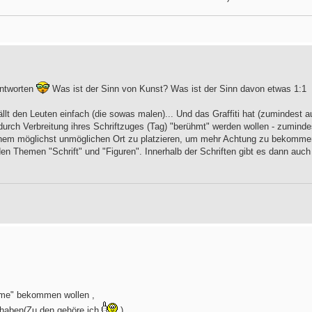
antworten
Was ist der Sinn von Kunst? Was ist der Sinn davon etwas 1:1
llt den Leuten einfach (die sowas malen)... Und das Graffiti hat (zumindest a
urch Verbreitung ihres Schriftzuges (Tag) "berühmt" werden wollen - zuminde
inem möglichst unmöglichen Ort zu platzieren, um mehr Achtung zu bekomme
iden Themen "Schrift" und "Figuren". Innerhalb der Schriften gibt es dann auch
Fame" bekommen wollen ,
 haben(Zu den gehöre ich
)