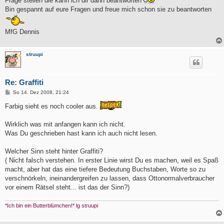
Frage stellen die kann ich dir dann beantworten
Bin gespannt auf eure Fragen und freue mich schon sie zu beantworten
MfG Dennis
struupi
Re: Graffiti
B
So 14. Dez 2008, 21:24
e
i
Farbig sieht es noch cooler aus.
t
r
a
Wirklich was mit anfangen kann ich nicht.
g
Was Du geschrieben hast kann ich auch nicht lesen.
Welcher Sinn steht hinter Graffiti?
( Nicht falsch verstehen. In erster Linie wirst Du es machen, weil es Spaß
macht, aber hat das eine tiefere Bedeutung Buchstaben, Worte so zu
verschnörkeln, ineinandergreifen zu lassen, dass Ottonormalverbraucher
vor einem Rätsel steht... ist das der Sinn?)
*Ich bin ein Butterblümchen!* lg struupi