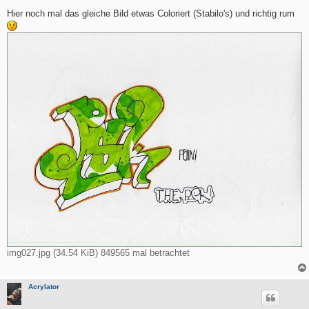
e
i
Hier noch mal das gleiche Bild etwas Coloriert (Stabilo's) und richtig rum
t
r
a
g
img027.jpg (34.54 KiB) 849565 mal betrachtet
Acrylator