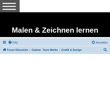
Malen & Zeichnen lernen
FAQ
Anmelden
S
Foren-Übersicht
Galerie - Eure Werke
Grafik & Design
u
c
h
e