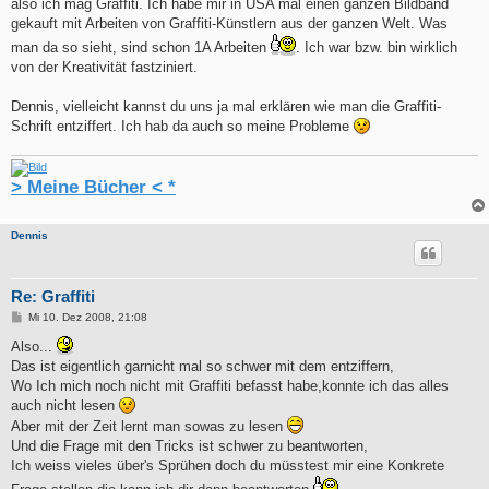
also ich mag Graffiti. Ich habe mir in USA mal einen ganzen Bildband
gekauft mit Arbeiten von Graffiti-Künstlern aus der ganzen Welt. Was
man da so sieht, sind schon 1A Arbeiten
. Ich war bzw. bin wirklich
von der Kreativität fastziniert.
Dennis, vielleicht kannst du uns ja mal erklären wie man die Graffiti-
Schrift entziffert. Ich hab da auch so meine Probleme
> Meine Bücher < *
Dennis
Re: Graffiti
B
Mi 10. Dez 2008, 21:08
e
i
Also...
t
Das ist eigentlich garnicht mal so schwer mit dem entziffern,
r
a
Wo Ich mich noch nicht mit Graffiti befasst habe,konnte ich das alles
g
auch nicht lesen
Aber mit der Zeit lernt man sowas zu lesen
Und die Frage mit den Tricks ist schwer zu beantworten,
Ich weiss vieles über's Sprühen doch du müsstest mir eine Konkrete