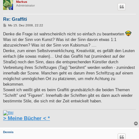
Markus
Administrator
Re: Graffiti
B
Mo 15. Dez 2008, 22:22
e
i
Denke die Frage ist wahrscheinlich nicht so einfach zu beantworten
t
Was ist der Sinn von Kunst? Was ist der Sinn davon etwas 1:1
r
a
abzuzeichnen? Was ist der Sinn von Kubismus? ....
g
Denke, zum einen Selbstverwirklichung, Kreativität, es gefällt den Leuten
einfach (die sowas malen)... Und das Graffiti hat (zumindest auf der
Straße) noch den Sinn, dass die entsprechenden Künstler durch
Verbreitung ihres Schriftzuges (Tag) "berühmt" werden wollen - zumindest
innerhalb der Szene. Manchen geht es darum ihren Schriftzug auf einem
möglichst unmöglichen Ort zu platzieren, um mehr Achtung zu
bekommen.
Soweit ich weißt gibt es beim Graffiti grundsätzlich die beiden Themen
"Schrift" und "Figuren". Innerhalb der Schriften gibt es dann auch wieder
bestimmte Stile, die sich mit der Zeit entwickelt haben.
> Meine Bücher < *
Dennis