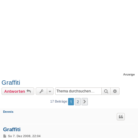
Anzeige
Graffiti
Suche
Erweiterte
Antworten
1
2
Nächste
17 Beiträge
Dennis
Graffiti
B
So 7. Dez 2008, 22:04