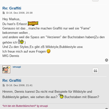
Re: Graffiti
B
Di 16. Dez 2008, 20:38
e
i
Hey Markus,
t
Du hast's Erfasst
r
a
Genauso ist das , manche machen Graffiti nur weil sie "Fame"
g
bekommen wollen ,
und andere weil die Spass am "Verzieren" der Buchstaben haben(Zu den
gehöre ich
)
Und Zu den Styles,Es gibt zB.Wildstyle,Bubblestyle usw.
Ich freue mich auf eure Fragen
MfG Dennis
struupi
Re: Graffiti
B
Di 16. Dez 2008, 21:41
e
i
Hmmm, Dennis kannst Du nicht mal Beispiele für Wildstyle und
t
Bubblestyle geben, wie sehen die aus?
Buchstaben mit Blasen?
r
a
g
*Ich bin ein Butterblümchen!* lg struupi