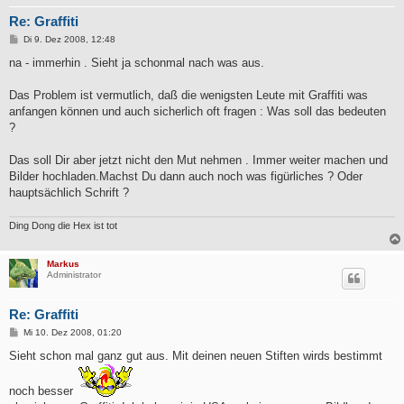
Re: Graffiti
B
Di 9. Dez 2008, 12:48
e
i
na - immerhin . Sieht ja schonmal nach was aus.
t
r
a
Das Problem ist vermutlich, daß die wenigsten Leute mit Graffiti was
g
anfangen können und auch sicherlich oft fragen : Was soll das bedeuten
?
Das soll Dir aber jetzt nicht den Mut nehmen . Immer weiter machen und
Bilder hochladen.Machst Du dann auch noch was figürliches ? Oder
hauptsächlich Schrift ?
Ding Dong die Hex ist tot
Markus
Administrator
Re: Graffiti
B
Mi 10. Dez 2008, 01:20
e
i
Sieht schon mal ganz gut aus. Mit deinen neuen Stiften wirds bestimmt
t
r
a
noch besser
g