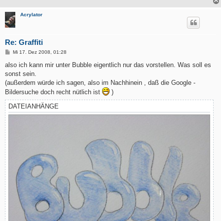
Acrylator
Re: Graffiti
B
Mi 17. Dez 2008, 01:28
e
i
also ich kann mir unter Bubble eigentlich nur das vorstellen. Was soll es
t
sonst sein.
r
a
(außerdem würde ich sagen, also im Nachhinein , daß die Google -
g
Bildersuche doch recht nütlich ist
)
DATEIANHÄNGE