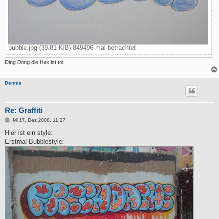
bubble.jpg (39.81 KiB) 849496 mal betrachtet
Ding Dong die Hex ist tot
Dennis
Re: Graffiti
B
Mi 17. Dez 2008, 11:27
e
i
Hier ist ein style:
t
Erstmal Bubblestyle:
r
a
g