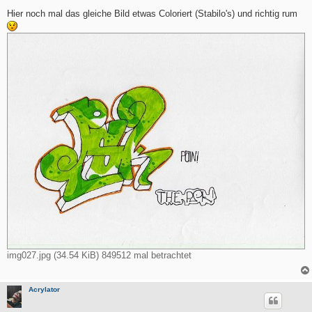
e
i
Hier noch mal das gleiche Bild etwas Coloriert (Stabilo's) und richtig rum
t
r
a
g
img027.jpg (34.54 KiB) 849512 mal betrachtet
Acrylator