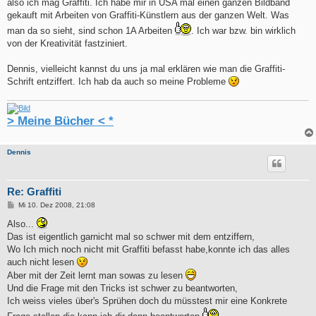
also ich mag Graffiti. Ich habe mir in USA mal einen ganzen Bildband
gekauft mit Arbeiten von Graffiti-Künstlern aus der ganzen Welt. Was
man da so sieht, sind schon 1A Arbeiten
. Ich war bzw. bin wirklich
von der Kreativität fastziniert.
Dennis, vielleicht kannst du uns ja mal erklären wie man die Graffiti-
Schrift entziffert. Ich hab da auch so meine Probleme
> Meine Bücher < *
Dennis
Re: Graffiti
B
Mi 10. Dez 2008, 21:08
e
i
Also...
t
Das ist eigentlich garnicht mal so schwer mit dem entziffern,
r
a
Wo Ich mich noch nicht mit Graffiti befasst habe,konnte ich das alles
g
auch nicht lesen
Aber mit der Zeit lernt man sowas zu lesen
Und die Frage mit den Tricks ist schwer zu beantworten,
Ich weiss vieles über's Sprühen doch du müsstest mir eine Konkrete