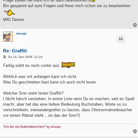
Frage stellen die kann ich dir dann beantworten
Bin gespannt auf eure Fragen und freue mich schon sie zu beantworten
MfG Dennis
struupi
Re: Graffiti
B
So 14. Dez 2008, 21:24
e
i
Farbig sieht es noch cooler aus.
t
r
a
Wirklich was mit anfangen kann ich nicht.
g
Was Du geschrieben hast kann ich auch nicht lesen.
Welcher Sinn steht hinter Graffiti?
( Nicht falsch verstehen. In erster Linie wirst Du es machen, weil es Spaß
macht, aber hat das eine tiefere Bedeutung Buchstaben, Worte so zu
verschnörkeln, ineinandergreifen zu lassen, dass Ottonormalverbraucher
vor einem Rätsel steht... ist das der Sinn?)
*Ich bin ein Butterblümchen!* lg struupi