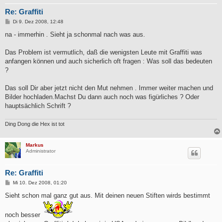
Re: Graffiti
B
Di 9. Dez 2008, 12:48
e
i
na - immerhin . Sieht ja schonmal nach was aus.
t
r
a
Das Problem ist vermutlich, daß die wenigsten Leute mit Graffiti was
g
anfangen können und auch sicherlich oft fragen : Was soll das bedeuten
?
Das soll Dir aber jetzt nicht den Mut nehmen . Immer weiter machen und
Bilder hochladen.Machst Du dann auch noch was figürliches ? Oder
hauptsächlich Schrift ?
Ding Dong die Hex ist tot
Markus
Administrator
Re: Graffiti
B
Mi 10. Dez 2008, 01:20
e
i
Sieht schon mal ganz gut aus. Mit deinen neuen Stiften wirds bestimmt
t
r
a
noch besser
g