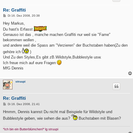
Re: Graffiti
B
Di 16. Dez 2008, 20:38
e
i
Hey Markus,
t
Du hast's Erfasst
r
a
Genauso ist das , manche machen Graffiti nur weil sie "Fame"
g
bekommen wollen ,
und andere weil die Spass am "Verzieren" der Buchstaben haben(Zu den
gehöre ich
)
Und Zu den Styles,Es gibt zB.Wildstyle,Bubblestyle usw.
Ich freue mich auf eure Fragen
MfG Dennis
struupi
Re: Graffiti
B
Di 16. Dez 2008, 21:41
e
i
Hmmm, Dennis kannst Du nicht mal Beispiele für Wildstyle und
t
Bubblestyle geben, wie sehen die aus?
Buchstaben mit Blasen?
r
a
g
*Ich bin ein Butterblümchen!* lg struupi