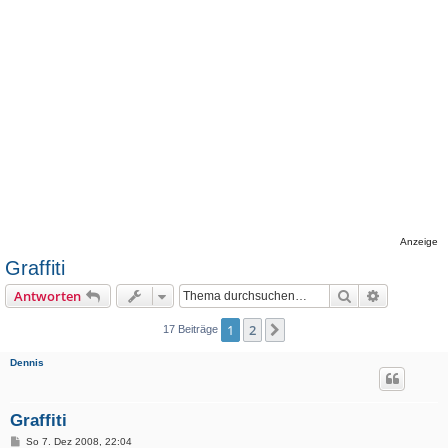
Anzeige
Graffiti
Suche
Erweiterte
Antworten
1
2
Nächste
17 Beiträge
Dennis
Graffiti
B
So 7. Dez 2008, 22:04