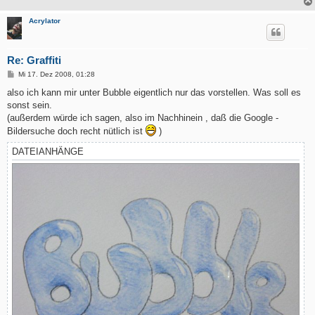
Acrylator
Re: Graffiti
B
Mi 17. Dez 2008, 01:28
e
i
also ich kann mir unter Bubble eigentlich nur das vorstellen. Was soll es
t
sonst sein.
r
a
(außerdem würde ich sagen, also im Nachhinein , daß die Google -
g
Bildersuche doch recht nütlich ist
)
DATEIANHÄNGE