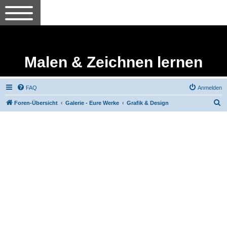
Malen & Zeichnen lernen
FAQ
Anmelden
S
Foren-Übersicht
Galerie - Eure Werke
Grafik & Design
u
c
h
e