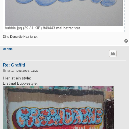
bubble.jpg (39.81 KiB) 849443 mal betrachtet
Ding Dong die Hex ist tot
Dennis
Re: Graffiti
B
Mi 17. Dez 2008, 11:27
e
i
Hier ist ein style:
t
Erstmal Bubblestyle:
r
a
g