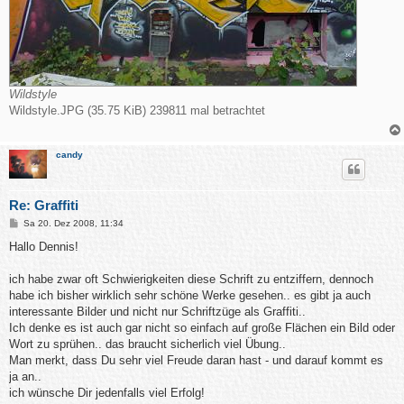
Wildstyle
Wildstyle.JPG (35.75 KiB) 239811 mal betrachtet
candy
Re: Graffiti
B
Sa 20. Dez 2008, 11:34
e
i
Hallo Dennis!
t
r
a
ich habe zwar oft Schwierigkeiten diese Schrift zu entziffern, dennoch
g
habe ich bisher wirklich sehr schöne Werke gesehen.. es gibt ja auch
interessante Bilder und nicht nur Schriftzüge als Graffiti..
Ich denke es ist auch gar nicht so einfach auf große Flächen ein Bild oder
Wort zu sprühen.. das braucht sicherlich viel Übung..
Man merkt, dass Du sehr viel Freude daran hast - und darauf kommt es
ja an..
ich wünsche Dir jedenfalls viel Erfolg!