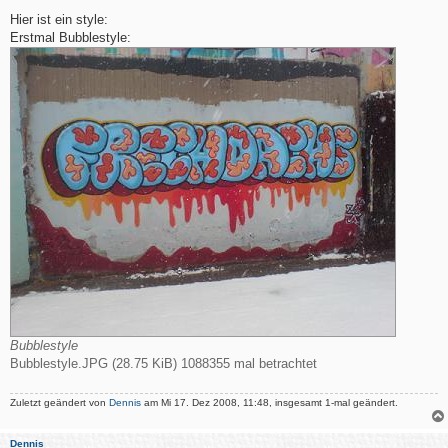
e
i
Hier ist ein style:
t
Erstmal Bubblestyle:
r
a
g
Bubblestyle
Bubblestyle.JPG (28.75 KiB) 1088355 mal betrachtet
Zuletzt geändert von
Dennis
am Mi 17. Dez 2008, 11:48, insgesamt 1-mal geändert.
Dennis