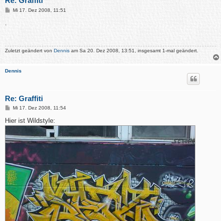
Re: Graffiti
B
Mi 17. Dez 2008, 11:51
e
i
.
t
r
a
g
Zuletzt geändert von
Dennis
am Sa 20. Dez 2008, 13:51, insgesamt 1-mal geändert.
Dennis
Re: Graffiti
B
Mi 17. Dez 2008, 11:54
e
i
Hier ist Wildstyle:
t
r
a
g