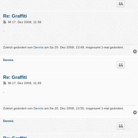
Re: Graffiti
B
Mi 17. Dez 2008, 11:38
e
i
.
t
r
a
g
Zuletzt geändert von
Dennis
am Sa 20. Dez 2008, 13:49, insgesamt 1-mal geändert.
Dennis
Re: Graffiti
B
Mi 17. Dez 2008, 11:49
e
i
.
t
r
a
g
Zuletzt geändert von
Dennis
am Sa 20. Dez 2008, 13:50, insgesamt 1-mal geändert.
Dennis