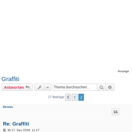
Anzeige
Graffiti
Suche
Erweiterte
Antworten
1
2
Vorherige
17 Beiträge
Dennis
Re: Graffiti
B
Mi 17. Dez 2008, 11:27