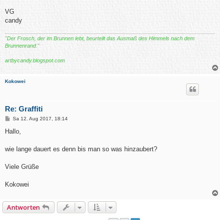
VG
candy
"Der Frosch, der im Brunnen lebt, beurteilt das Ausmaß des Himmels nach dem
Brunnenrand."
artbycandy.blogspot.com
Kokowei
Re: Graffiti
B
Sa 12. Aug 2017, 18:14
e
i
Hallo,
t
r
a
wie lange dauert es denn bis man so was hinzaubert?
g
Viele Grüße
Kokowei
Antworten