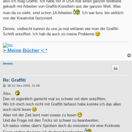
also ich mag Graffiti. Ich habe mir in USA mal einen ganzen Bildband
gekauft mit Arbeiten von Graffiti-Künstlern aus der ganzen Welt. Was
man da so sieht, sind schon 1A Arbeiten
. Ich war bzw. bin wirklich
von der Kreativität fastziniert.
Dennis, vielleicht kannst du uns ja mal erklären wie man die Graffiti-
Schrift entziffert. Ich hab da auch so meine Probleme
> Meine Bücher < *
Dennis
Re: Graffiti
B
Mi 10. Dez 2008, 21:08
e
i
Also...
t
Das ist eigentlich garnicht mal so schwer mit dem entziffern,
r
a
Wo Ich mich noch nicht mit Graffiti befasst habe,konnte ich das alles
g
auch nicht lesen
Aber mit der Zeit lernt man sowas zu lesen
Und die Frage mit den Tricks ist schwer zu beantworten,
Ich weiss vieles über's Sprühen doch du müsstest mir eine Konkrete