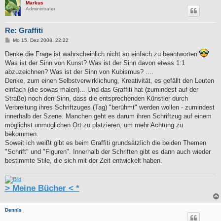
Markus
Administrator
Re: Graffiti
B
Mo 15. Dez 2008, 22:22
e
i
Denke die Frage ist wahrscheinlich nicht so einfach zu beantworten
t
Was ist der Sinn von Kunst? Was ist der Sinn davon etwas 1:1
r
a
abzuzeichnen? Was ist der Sinn von Kubismus? ....
g
Denke, zum einen Selbstverwirklichung, Kreativität, es gefällt den Leuten
einfach (die sowas malen)... Und das Graffiti hat (zumindest auf der
Straße) noch den Sinn, dass die entsprechenden Künstler durch
Verbreitung ihres Schriftzuges (Tag) "berühmt" werden wollen - zumindest
innerhalb der Szene. Manchen geht es darum ihren Schriftzug auf einem
möglichst unmöglichen Ort zu platzieren, um mehr Achtung zu
bekommen.
Soweit ich weißt gibt es beim Graffiti grundsätzlich die beiden Themen
"Schrift" und "Figuren". Innerhalb der Schriften gibt es dann auch wieder
bestimmte Stile, die sich mit der Zeit entwickelt haben.
> Meine Bücher < *
Dennis