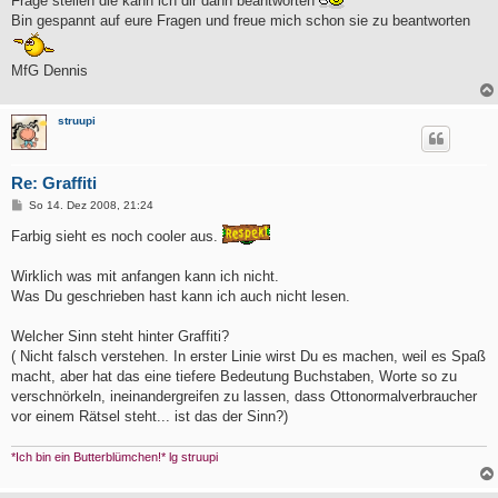
Frage stellen die kann ich dir dann beantworten
Bin gespannt auf eure Fragen und freue mich schon sie zu beantworten
MfG Dennis
struupi
Re: Graffiti
B
So 14. Dez 2008, 21:24
e
i
Farbig sieht es noch cooler aus.
t
r
a
Wirklich was mit anfangen kann ich nicht.
g
Was Du geschrieben hast kann ich auch nicht lesen.
Welcher Sinn steht hinter Graffiti?
( Nicht falsch verstehen. In erster Linie wirst Du es machen, weil es Spaß
macht, aber hat das eine tiefere Bedeutung Buchstaben, Worte so zu
verschnörkeln, ineinandergreifen zu lassen, dass Ottonormalverbraucher
vor einem Rätsel steht... ist das der Sinn?)
*Ich bin ein Butterblümchen!* lg struupi