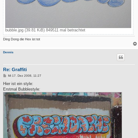
bubble.jpg (39.81 KiB) 849511 mal betrachtet
Ding Dong die Hex ist tot
Dennis
Re: Graffiti
B
Mi 17. Dez 2008, 11:27
e
i
Hier ist ein style:
t
Erstmal Bubblestyle:
r
a
g