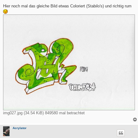
e
i
Hier noch mal das gleiche Bild etwas Coloriert (Stabilo's) und richtig rum
t
r
a
g
img027.jpg (34.54 KiB) 849580 mal betrachtet
Acrylator