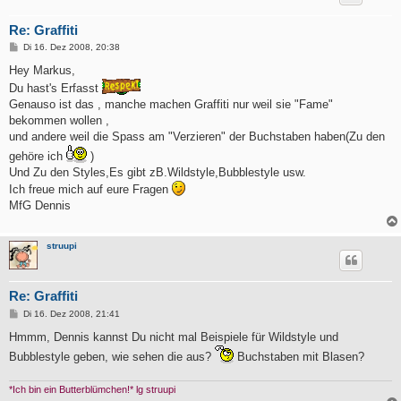
Re: Graffiti
B
Di 16. Dez 2008, 20:38
e
i
Hey Markus,
t
Du hast's Erfasst
r
a
Genauso ist das , manche machen Graffiti nur weil sie "Fame"
g
bekommen wollen ,
und andere weil die Spass am "Verzieren" der Buchstaben haben(Zu den
gehöre ich
)
Und Zu den Styles,Es gibt zB.Wildstyle,Bubblestyle usw.
Ich freue mich auf eure Fragen
MfG Dennis
struupi
Re: Graffiti
B
Di 16. Dez 2008, 21:41
e
i
Hmmm, Dennis kannst Du nicht mal Beispiele für Wildstyle und
t
Bubblestyle geben, wie sehen die aus?
Buchstaben mit Blasen?
r
a
g
*Ich bin ein Butterblümchen!* lg struupi