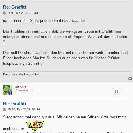
Re: Graffiti
B
Di 9. Dez 2008, 12:48
e
i
na - immerhin . Sieht ja schonmal nach was aus.
t
r
a
Das Problem ist vermutlich, daß die wenigsten Leute mit Graffiti was
g
anfangen können und auch sicherlich oft fragen : Was soll das bedeuten
?
Das soll Dir aber jetzt nicht den Mut nehmen . Immer weiter machen und
Bilder hochladen.Machst Du dann auch noch was figürliches ? Oder
hauptsächlich Schrift ?
Ding Dong die Hex ist tot
Markus
Administrator
Re: Graffiti
B
Mi 10. Dez 2008, 01:20
e
i
Sieht schon mal ganz gut aus. Mit deinen neuen Stiften wirds bestimmt
t
r
a
noch besser
g