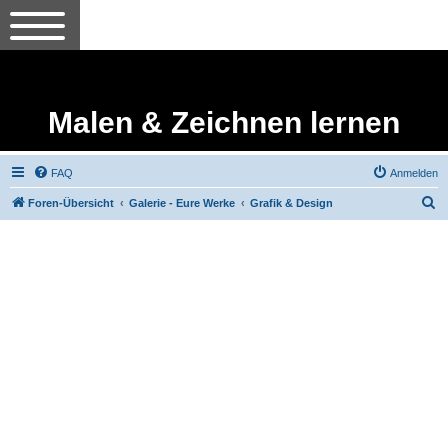
Malen & Zeichnen lernen
FAQ
Anmelden
S
Foren-Übersicht
Galerie - Eure Werke
Grafik & Design
u
c
h
e