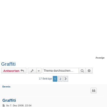
Anzeige
Graffiti
Suche
Erweiterte
Antworten
1
2
Nächste
17 Beiträge
Dennis
Graffiti
B
So 7. Dez 2008, 22:04