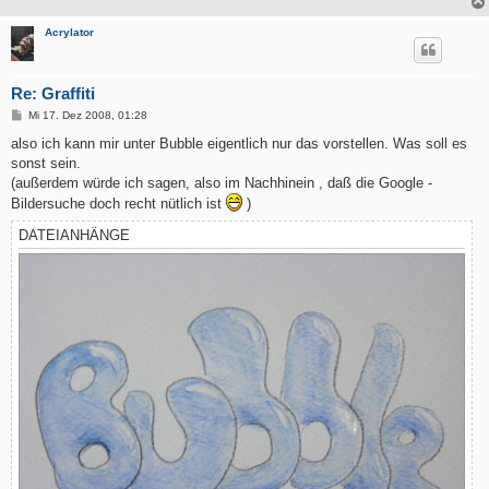
Acrylator
Re: Graffiti
B
Mi 17. Dez 2008, 01:28
e
i
also ich kann mir unter Bubble eigentlich nur das vorstellen. Was soll es
t
sonst sein.
r
a
(außerdem würde ich sagen, also im Nachhinein , daß die Google -
g
Bildersuche doch recht nütlich ist
)
DATEIANHÄNGE