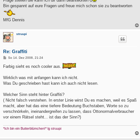
Frage stellen die kann ich dir dann beantworten
Bin gespannt auf eure Fragen und freue mich schon sie zu beantworten
MfG Dennis
struupi
Re: Graffiti
B
So 14. Dez 2008, 21:24
e
i
Farbig sieht es noch cooler aus.
t
r
a
Wirklich was mit anfangen kann ich nicht.
g
Was Du geschrieben hast kann ich auch nicht lesen.
Welcher Sinn steht hinter Graffiti?
( Nicht falsch verstehen. In erster Linie wirst Du es machen, weil es Spaß
macht, aber hat das eine tiefere Bedeutung Buchstaben, Worte so zu
verschnörkeln, ineinandergreifen zu lassen, dass Ottonormalverbraucher
vor einem Rätsel steht... ist das der Sinn?)
*Ich bin ein Butterblümchen!* lg struupi