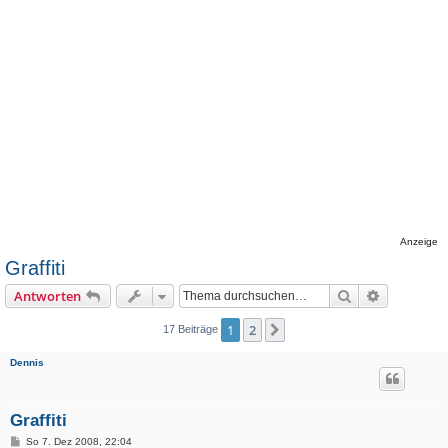
Anzeige
Graffiti
Suche
Erweiterte
Antworten
1
2
Nächste
17 Beiträge
Dennis
Graffiti
B
So 7. Dez 2008, 22:04