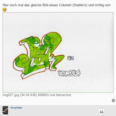
e
i
Hier noch mal das gleiche Bild etwas Coloriert (Stabilo's) und richtig rum
t
r
a
g
img027.jpg (34.54 KiB) 849603 mal betrachtet
Acrylator