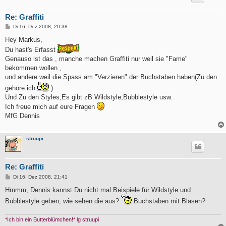
Re: Graffiti
B
Di 16. Dez 2008, 20:38
e
i
Hey Markus,
t
Du hast's Erfasst
r
a
Genauso ist das , manche machen Graffiti nur weil sie "Fame"
g
bekommen wollen ,
und andere weil die Spass am "Verzieren" der Buchstaben haben(Zu den
gehöre ich
)
Und Zu den Styles,Es gibt zB.Wildstyle,Bubblestyle usw.
Ich freue mich auf eure Fragen
MfG Dennis
struupi
Re: Graffiti
B
Di 16. Dez 2008, 21:41
e
i
Hmmm, Dennis kannst Du nicht mal Beispiele für Wildstyle und
t
Bubblestyle geben, wie sehen die aus?
Buchstaben mit Blasen?
r
a
g
*Ich bin ein Butterblümchen!* lg struupi