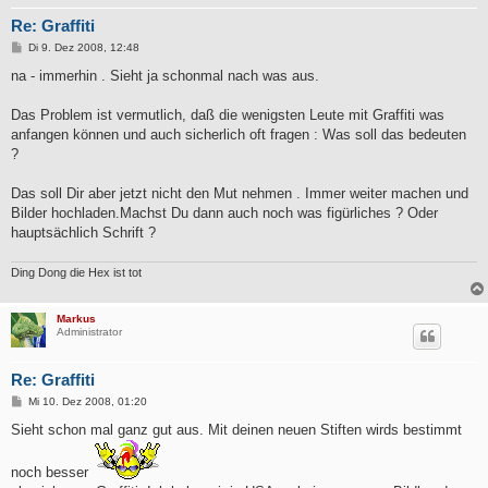
Re: Graffiti
B
Di 9. Dez 2008, 12:48
e
i
na - immerhin . Sieht ja schonmal nach was aus.
t
r
a
Das Problem ist vermutlich, daß die wenigsten Leute mit Graffiti was
g
anfangen können und auch sicherlich oft fragen : Was soll das bedeuten
?
Das soll Dir aber jetzt nicht den Mut nehmen . Immer weiter machen und
Bilder hochladen.Machst Du dann auch noch was figürliches ? Oder
hauptsächlich Schrift ?
Ding Dong die Hex ist tot
Markus
Administrator
Re: Graffiti
B
Mi 10. Dez 2008, 01:20
e
i
Sieht schon mal ganz gut aus. Mit deinen neuen Stiften wirds bestimmt
t
r
a
noch besser
g