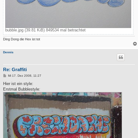
bubble.jpg (39.81 KiB) 849534 mal betrachtet
Ding Dong die Hex ist tot
Dennis
Re: Graffiti
B
Mi 17. Dez 2008, 11:27
e
i
Hier ist ein style:
t
Erstmal Bubblestyle:
r
a
g