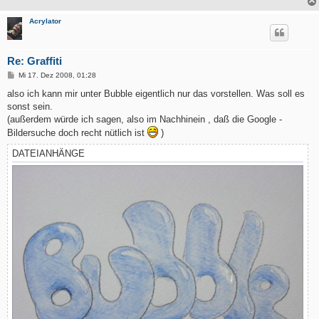
Acrylator
Re: Graffiti
B
Mi 17. Dez 2008, 01:28
e
i
also ich kann mir unter Bubble eigentlich nur das vorstellen. Was soll es
t
sonst sein.
r
a
(außerdem würde ich sagen, also im Nachhinein , daß die Google -
g
Bildersuche doch recht nütlich ist
)
DATEIANHÄNGE