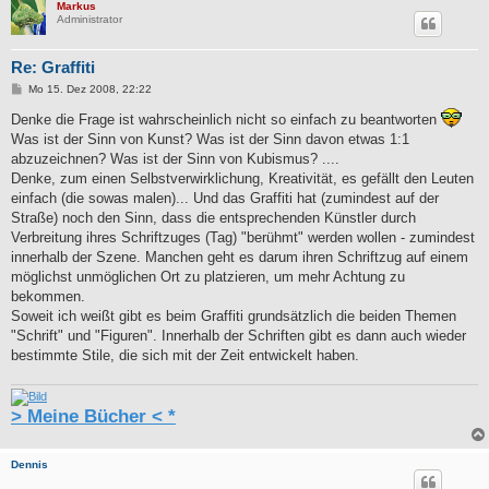
Markus
Administrator
Re: Graffiti
B
Mo 15. Dez 2008, 22:22
e
i
Denke die Frage ist wahrscheinlich nicht so einfach zu beantworten
t
Was ist der Sinn von Kunst? Was ist der Sinn davon etwas 1:1
r
a
abzuzeichnen? Was ist der Sinn von Kubismus? ....
g
Denke, zum einen Selbstverwirklichung, Kreativität, es gefällt den Leuten
einfach (die sowas malen)... Und das Graffiti hat (zumindest auf der
Straße) noch den Sinn, dass die entsprechenden Künstler durch
Verbreitung ihres Schriftzuges (Tag) "berühmt" werden wollen - zumindest
innerhalb der Szene. Manchen geht es darum ihren Schriftzug auf einem
möglichst unmöglichen Ort zu platzieren, um mehr Achtung zu
bekommen.
Soweit ich weißt gibt es beim Graffiti grundsätzlich die beiden Themen
"Schrift" und "Figuren". Innerhalb der Schriften gibt es dann auch wieder
bestimmte Stile, die sich mit der Zeit entwickelt haben.
> Meine Bücher < *
Dennis