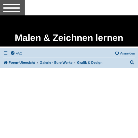
Malen & Zeichnen lernen
FAQ
Anmelden
S
Foren-Übersicht
Galerie - Eure Werke
Grafik & Design
u
c
h
e