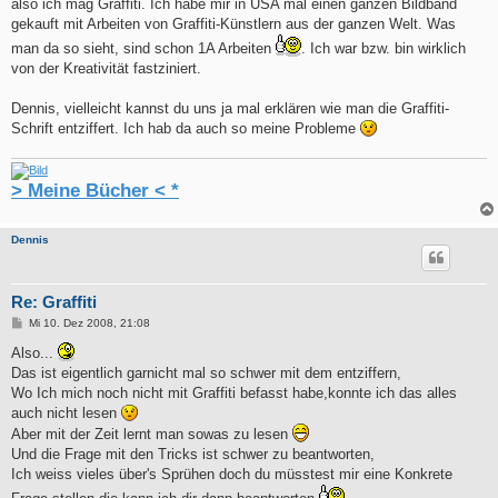
also ich mag Graffiti. Ich habe mir in USA mal einen ganzen Bildband
gekauft mit Arbeiten von Graffiti-Künstlern aus der ganzen Welt. Was
man da so sieht, sind schon 1A Arbeiten
. Ich war bzw. bin wirklich
von der Kreativität fastziniert.
Dennis, vielleicht kannst du uns ja mal erklären wie man die Graffiti-
Schrift entziffert. Ich hab da auch so meine Probleme
> Meine Bücher < *
Dennis
Re: Graffiti
B
Mi 10. Dez 2008, 21:08
e
i
Also...
t
Das ist eigentlich garnicht mal so schwer mit dem entziffern,
r
a
Wo Ich mich noch nicht mit Graffiti befasst habe,konnte ich das alles
g
auch nicht lesen
Aber mit der Zeit lernt man sowas zu lesen
Und die Frage mit den Tricks ist schwer zu beantworten,
Ich weiss vieles über's Sprühen doch du müsstest mir eine Konkrete