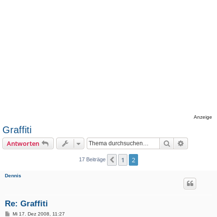
Anzeige
Graffiti
Suche
Erweiterte
Antworten
1
2
Vorherige
17 Beiträge
Dennis
Re: Graffiti
B
Mi 17. Dez 2008, 11:27