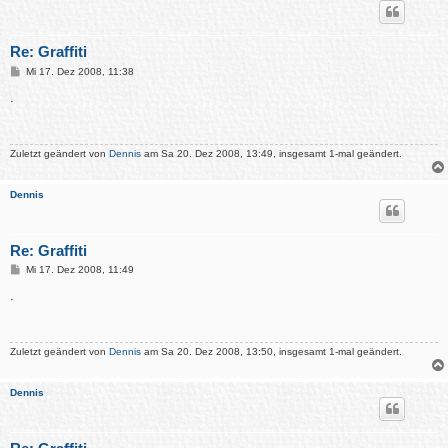
Re: Graffiti
B
Mi 17. Dez 2008, 11:38
e
i
.
t
r
a
g
Zuletzt geändert von
Dennis
am Sa 20. Dez 2008, 13:49, insgesamt 1-mal geändert.
Dennis
Re: Graffiti
B
Mi 17. Dez 2008, 11:49
e
i
.
t
r
a
g
Zuletzt geändert von
Dennis
am Sa 20. Dez 2008, 13:50, insgesamt 1-mal geändert.
Dennis