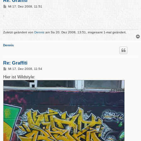
Re: Graffiti
B
Mi 17. Dez 2008, 11:51
e
i
.
t
r
a
g
Zuletzt geändert von
Dennis
am Sa 20. Dez 2008, 13:51, insgesamt 1-mal geändert.
Dennis
Re: Graffiti
B
Mi 17. Dez 2008, 11:54
e
i
Hier ist Wildstyle:
t
r
a
g