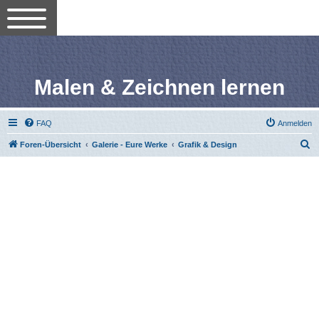
Malen & Zeichnen lernen
FAQ
Anmelden
S
Foren-Übersicht
Galerie - Eure Werke
Grafik & Design
u
c
h
e