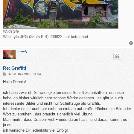
Wildstyle
Wildstyle.JPG (35.75 KiB) 239922 mal betrachtet
candy
Re: Graffiti
B
Sa 20. Dez 2008, 11:34
e
i
Hallo Dennis!
t
r
a
ich habe zwar oft Schwierigkeiten diese Schrift zu entziffern, dennoch
g
habe ich bisher wirklich sehr schöne Werke gesehen.. es gibt ja auch
interessante Bilder und nicht nur Schriftzüge als Graffiti..
Ich denke es ist auch gar nicht so einfach auf große Flächen ein Bild oder
Wort zu sprühen.. das braucht sicherlich viel Übung..
Man merkt, dass Du sehr viel Freude daran hast - und darauf kommt es
ja an..
ich wünsche Dir jedenfalls viel Erfolg!