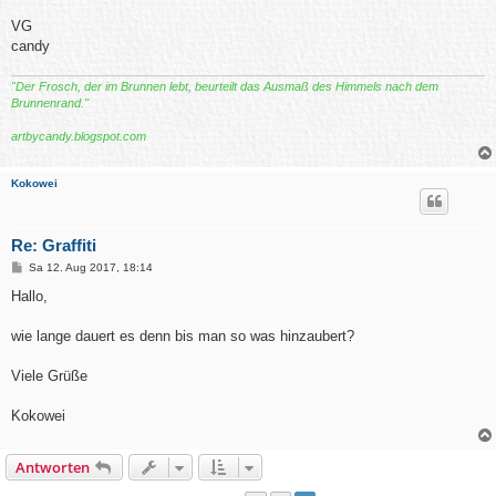
VG
candy
"Der Frosch, der im Brunnen lebt, beurteilt das Ausmaß des Himmels nach dem
Brunnenrand."
artbycandy.blogspot.com
Kokowei
Re: Graffiti
B
Sa 12. Aug 2017, 18:14
e
i
Hallo,
t
r
a
wie lange dauert es denn bis man so was hinzaubert?
g
Viele Grüße
Kokowei
Antworten