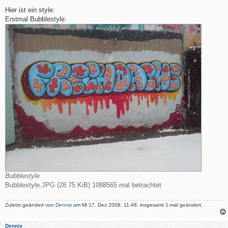
e
i
Hier ist ein style:
t
Erstmal Bubblestyle:
r
a
g
Bubblestyle
Bubblestyle.JPG (28.75 KiB) 1088565 mal betrachtet
Zuletzt geändert von
Dennis
am Mi 17. Dez 2008, 11:48, insgesamt 1-mal geändert.
Dennis