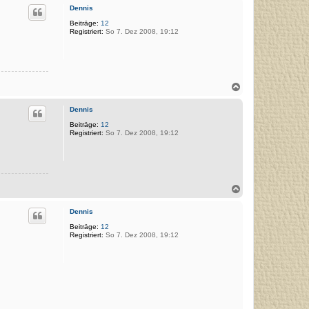
c
Dennis
h
o
Beiträge:
12
Registriert:
So 7. Dez 2008, 19:12
b
e
n
N
a
c
Dennis
h
o
Beiträge:
12
Registriert:
So 7. Dez 2008, 19:12
b
e
n
N
a
c
Dennis
h
o
Beiträge:
12
Registriert:
So 7. Dez 2008, 19:12
b
e
n