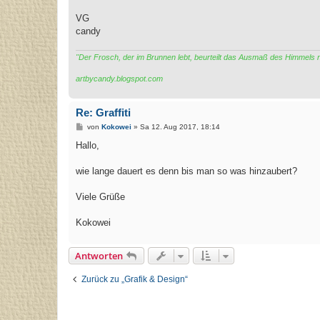
VG
candy
"Der Frosch, der im Brunnen lebt, beurteilt das Ausmaß des Himmels
artbycandy.blogspot.com
Re: Graffiti
B
von
Kokowei
»
Sa 12. Aug 2017, 18:14
e
i
Hallo,
t
r
a
wie lange dauert es denn bis man so was hinzaubert?
g
Viele Grüße
Kokowei
Antworten
Zurück zu „Grafik & Design“