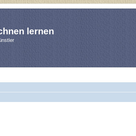
chnen lernen
nstler
rnen
Forum
Bl