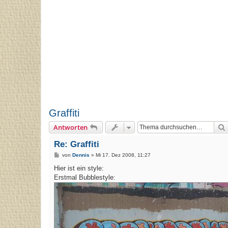
Graffiti
Antworten
Re: Graffiti
B
von
Dennis
»
Mi 17. Dez 2008, 11:27
e
i
Hier ist ein style:
t
Erstmal Bubblestyle:
r
a
g