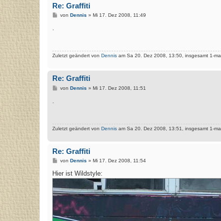
Re: Graffiti
B
von
Dennis
»
Mi 17. Dez 2008, 11:49
e
i
.
t
r
a
g
Zuletzt geändert von
Dennis
am Sa 20. Dez 2008, 13:50, insgesamt 1-mal
Re: Graffiti
B
von
Dennis
»
Mi 17. Dez 2008, 11:51
e
i
.
t
r
a
g
Zuletzt geändert von
Dennis
am Sa 20. Dez 2008, 13:51, insgesamt 1-mal
Re: Graffiti
B
von
Dennis
»
Mi 17. Dez 2008, 11:54
e
i
Hier ist Wildstyle:
t
r
a
g