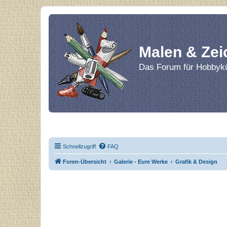
Malen & Zei
Das Forum für Hobbykü
Home
Le
Schnellzugriff
FAQ
Foren-Übersicht
Galerie - Eure Werke
Grafik & Design