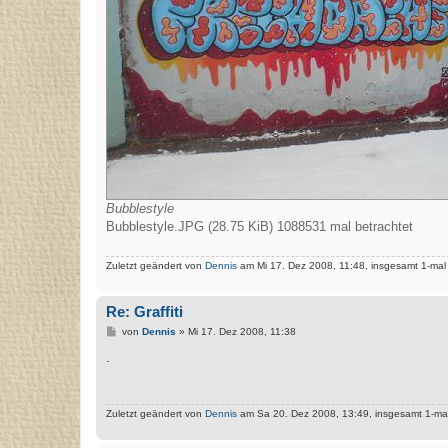
Bubblestyle
Bubblestyle.JPG (28.75 KiB) 1088531 mal betrachtet
Zuletzt geändert von
Dennis
am Mi 17. Dez 2008, 11:48, insgesamt 1-mal
Re: Graffiti
B
von
Dennis
»
Mi 17. Dez 2008, 11:38
e
i
.
t
r
a
g
Zuletzt geändert von
Dennis
am Sa 20. Dez 2008, 13:49, insgesamt 1-mal