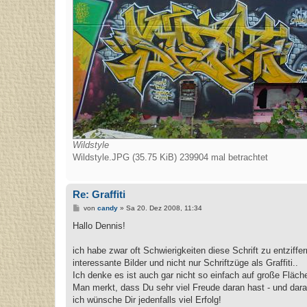
Wildstyle
Wildstyle.JPG (35.75 KiB) 239904 mal betrachtet
Re: Graffiti
B
von
candy
»
Sa 20. Dez 2008, 11:34
e
i
Hallo Dennis!
t
r
a
ich habe zwar oft Schwierigkeiten diese Schrift zu entziff
g
interessante Bilder und nicht nur Schriftzüge als Graffiti..
Ich denke es ist auch gar nicht so einfach auf große Fläche
Man merkt, dass Du sehr viel Freude daran hast - und dara
ich wünsche Dir jedenfalls viel Erfolg!