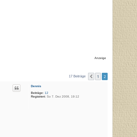
Anzeige
1
2
Vorherige
17 Beiträge
Dennis
Beiträge:
12
Registriert:
So 7. Dez 2008, 19:12