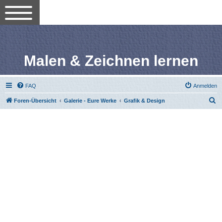
Malen & Zeichnen lernen
FAQ
Anmelden
S
Foren-Übersicht
Galerie - Eure Werke
Grafik & Design
u
c
h
e