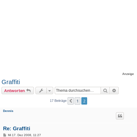
Anzeige
Graffiti
Suche
Erweiterte
Antworten
1
2
Vorherige
17 Beiträge
Dennis
Re: Graffiti
B
Mi 17. Dez 2008, 11:27