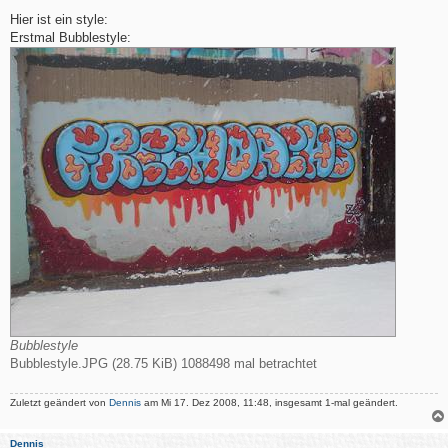
e
i
Hier ist ein style:
t
Erstmal Bubblestyle:
r
a
g
Bubblestyle
Bubblestyle.JPG (28.75 KiB) 1088498 mal betrachtet
Zuletzt geändert von
Dennis
am Mi 17. Dez 2008, 11:48, insgesamt 1-mal geändert.
Dennis