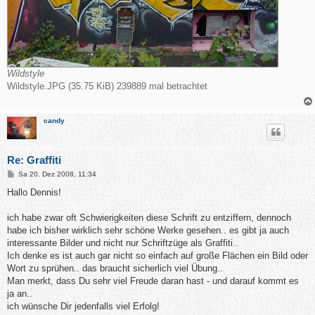
Wildstyle
Wildstyle.JPG (35.75 KiB) 239889 mal betrachtet
candy
Re: Graffiti
B
Sa 20. Dez 2008, 11:34
e
i
Hallo Dennis!
t
r
a
ich habe zwar oft Schwierigkeiten diese Schrift zu entziffern, dennoch
g
habe ich bisher wirklich sehr schöne Werke gesehen.. es gibt ja auch
interessante Bilder und nicht nur Schriftzüge als Graffiti..
Ich denke es ist auch gar nicht so einfach auf große Flächen ein Bild oder
Wort zu sprühen.. das braucht sicherlich viel Übung..
Man merkt, dass Du sehr viel Freude daran hast - und darauf kommt es
ja an..
ich wünsche Dir jedenfalls viel Erfolg!