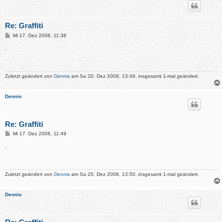
Re: Graffiti
B
Mi 17. Dez 2008, 11:38
e
i
.
t
r
a
g
Zuletzt geändert von
Dennis
am Sa 20. Dez 2008, 13:49, insgesamt 1-mal geändert.
Dennis
Re: Graffiti
B
Mi 17. Dez 2008, 11:49
e
i
.
t
r
a
g
Zuletzt geändert von
Dennis
am Sa 20. Dez 2008, 13:50, insgesamt 1-mal geändert.
Dennis