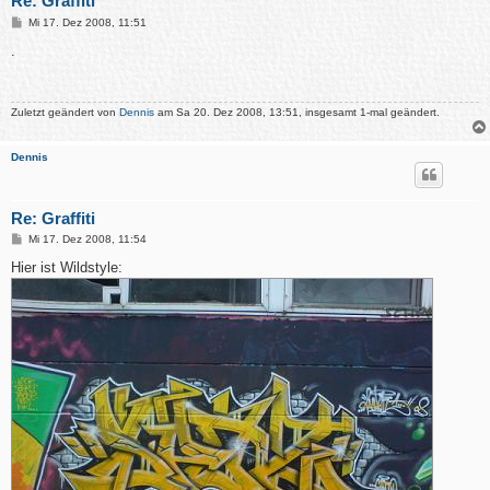
Re: Graffiti
B
Mi 17. Dez 2008, 11:51
e
i
.
t
r
a
g
Zuletzt geändert von
Dennis
am Sa 20. Dez 2008, 13:51, insgesamt 1-mal geändert.
Dennis
Re: Graffiti
B
Mi 17. Dez 2008, 11:54
e
i
Hier ist Wildstyle:
t
r
a
g