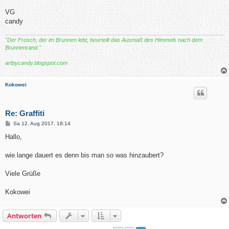
VG
candy
"Der Frosch, der im Brunnen lebt, beurteilt das Ausmaß des Himmels nach dem
Brunnenrand."
artbycandy.blogspot.com
Kokowei
Re: Graffiti
B
Sa 12. Aug 2017, 18:14
e
i
Hallo,
t
r
a
wie lange dauert es denn bis man so was hinzaubert?
g
Viele Grüße
Kokowei
Antworten