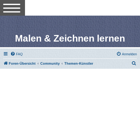
Malen & Zeichnen lernen
FAQ
Anmelden
S
Foren-Übersicht
Community
Themen-Künstler
u
c
h
e