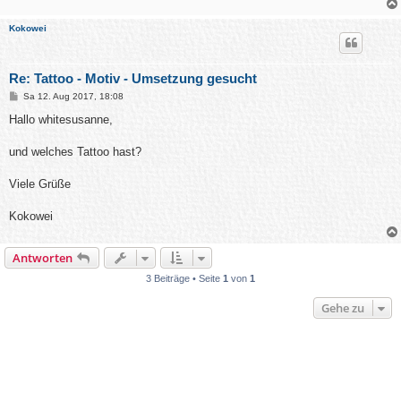
Kokowei
Re: Tattoo - Motiv - Umsetzung gesucht
B
Sa 12. Aug 2017, 18:08
e
i
Hallo whitesusanne,
t
r
a
und welches Tattoo hast?
g
Viele Grüße
Kokowei
Antworten
3 Beiträge • Seite
1
von
1
Gehe zu