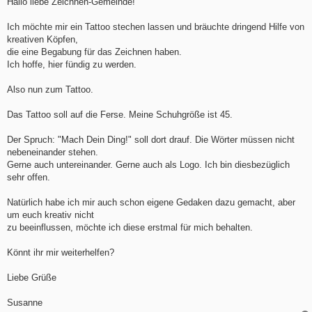
Hallo liebe Zeichnen-Gemeinde!
t
r
a
Ich möchte mir ein Tattoo stechen lassen und bräuchte dringend Hilfe von
g
kreativen Köpfen,
die eine Begabung für das Zeichnen haben.
Ich hoffe, hier fündig zu werden.
Also nun zum Tattoo.
Das Tattoo soll auf die Ferse. Meine Schuhgröße ist 45.
Der Spruch: "Mach Dein Ding!" soll dort drauf. Die Wörter müssen nicht
nebeneinander stehen.
Gerne auch untereinander. Gerne auch als Logo. Ich bin diesbezüglich
sehr offen.
Natürlich habe ich mir auch schon eigene Gedaken dazu gemacht, aber
um euch kreativ nicht
zu beeinflussen, möchte ich diese erstmal für mich behalten.
Könnt ihr mir weiterhelfen?
Liebe Grüße
Susanne