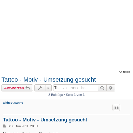
Anzeige
Tattoo - Motiv - Umsetzung gesucht
Suche
Erweiterte
Antworten
3 Beiträge • Seite
1
von
1
whitesusanne
Tattoo - Motiv - Umsetzung gesucht
B
So 8. Mai 2011, 23:01
e
i