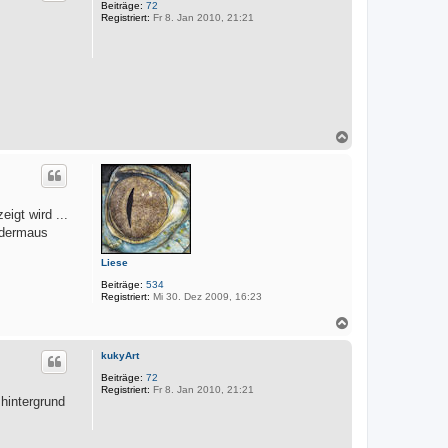
o
Beiträge:
72
Registriert:
Fr 8. Jan 2010, 21:21
b
e
n
N
a
c
h
o
b
igt wird ...
e
ledermaus
n
Liese
Beiträge:
534
Registriert:
Mi 30. Dez 2009, 16:23
N
a
c
kukyArt
h
o
Beiträge:
72
Registriert:
Fr 8. Jan 2010, 21:21
b
hintergrund
e
n