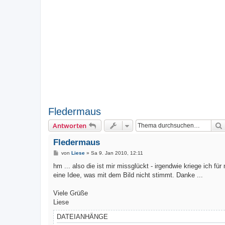
Fledermaus
Antworten
Fledermaus
B
von
Liese
»
Sa 9. Jan 2010, 12:11
e
i
hm ... also die ist mir missglückt - irgendwie kriege ich für
t
eine Idee, was mit dem Bild nicht stimmt. Danke ...
r
a
g
Viele Grüße
Liese
DATEIANHÄNGE