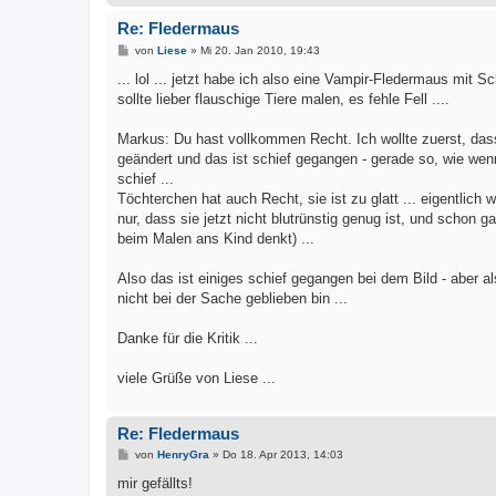
Re: Fledermaus
B
von
Liese
»
Mi 20. Jan 2010, 19:43
e
i
... lol ... jetzt habe ich also eine Vampir-Fledermaus mit 
t
sollte lieber flauschige Tiere malen, es fehle Fell ....
r
a
g
Markus: Du hast vollkommen Recht. Ich wollte zuerst, das
geändert und das ist schief gegangen - gerade so, wie wen
schief ...
Töchterchen hat auch Recht, sie ist zu glatt ... eigentlic
nur, dass sie jetzt nicht blutrünstig genug ist, und schon
beim Malen ans Kind denkt) ...
Also das ist einiges schief gegangen bei dem Bild - aber 
nicht bei der Sache geblieben bin ...
Danke für die Kritik ...
viele Grüße von Liese ...
Re: Fledermaus
B
von
HenryGra
»
Do 18. Apr 2013, 14:03
e
i
mir gefällts!
t