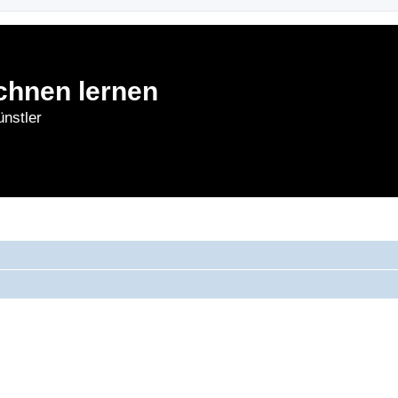
chnen lernen
nstler
rnen
Forum
Bl