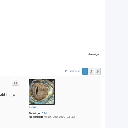
Anzeige
1
2
Nächste
11 Beiträge
abt Ihr ja
Liese
Beiträge:
534
Registriert:
Mi 30. Dez 2009, 16:23