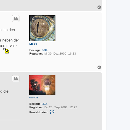
N
a
c
h
o
b
nn ich den
e
n
as neben der
Liese
dann mehr -
Beiträge:
534
..
Registriert:
Mi 30. Dez 2009, 16:23
N
a
c
h
o
b
d die
e
n
candy
Beiträge:
314
Registriert:
Do 25. Sep 2008, 12:23
K
Kontaktdaten:
o
n
t
a
k