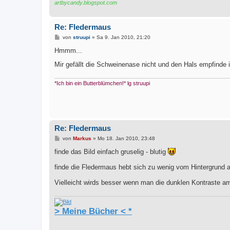
artbycandy.blogspot.com
Re: Fledermaus
B
von
struupi
»
Sa 9. Jan 2010, 21:20
e
i
Hmmm...
t
r
Mir gefällt die Schweinenase nicht und den Hals empfinde 
a
g
*Ich bin ein Butterblümchen!* lg struupi
Re: Fledermaus
B
von
Markus
»
Mo 18. Jan 2010, 23:48
e
i
finde das Bild einfach gruselig - blutig
t
r
finde die Fledermaus hebt sich zu wenig vom Hintergrund ab 
a
g
Vielleicht wirds besser wenn man die dunklen Kontraste a
> Meine Bücher < *