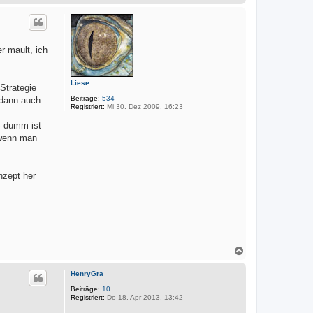
a
a
c
k
h
t
o
d
a
b
r mault, ich
t
e
e
n
n
v
Liese
o
Strategie
n
Beiträge:
534
 dann auch
M
Registriert:
Mi 30. Dez 2009, 16:23
a
r
 - dumm ist
k
u
, wenn man
s
nzept her
N
a
c
HenryGra
h
o
Beiträge:
10
Registriert:
Do 18. Apr 2013, 13:42
b
e