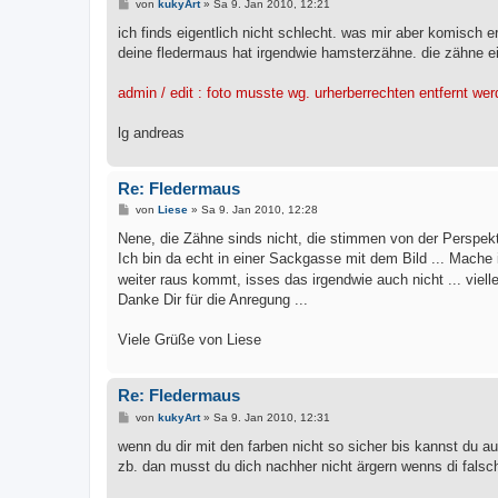
B
von
kukyArt
»
Sa 9. Jan 2010, 12:21
e
i
ich finds eigentlich nicht schlecht. was mir aber komisch e
t
deine fledermaus hat irgendwie hamsterzähne. die zähne ei
r
a
g
admin / edit : foto musste wg. urherberrechten entfernt we
lg andreas
Re: Fledermaus
B
von
Liese
»
Sa 9. Jan 2010, 12:28
e
i
Nene, die Zähne sinds nicht, die stimmen von der Perspektiv
t
Ich bin da echt in einer Sackgasse mit dem Bild ... Mache
r
a
weiter raus kommt, isses das irgendwie auch nicht ... viel
g
Danke Dir für die Anregung ...
Viele Grüße von Liese
Re: Fledermaus
B
von
kukyArt
»
Sa 9. Jan 2010, 12:31
e
i
wenn du dir mit den farben nicht so sicher bis kannst du
t
zb. dan musst du dich nachher nicht ärgern wenns di falsc
r
a
g