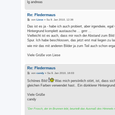
lg andreas
Re: Fledermaus
B
von
Liese
»
Sa 9. Jan 2010, 12:36
e
i
Das ist es ja - habe ich auch probiert, aber irgendwie, egal
t
Hintergrund komplett austausche ... grrrr ...
r
a
Vielleicht ist es auch, dass mir noch der Abstand zum Bild
g
Spur. Ich habe beschlossen, das jetzt erst mal liegen zu l
wie mir das mit anderen Bilder ja zum Teil auch schon erga
Viele Grüße von Liese
Re: Fledermaus
B
von
candy
»
Sa 9. Jan 2010, 16:03
e
i
Schönes Bild
Was mich persönlich stört, ist, dass sic
t
gleichen Farben verwendet hast.. Ein dünklerer Hintergrun
r
a
g
Viele Grüße
candy
"Der Frosch, der im Brunnen lebt, beurteilt das Ausmaß des Himmels