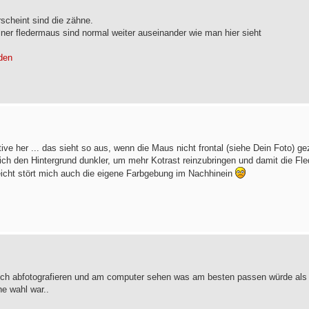
rscheint sind die zähne.
ner fledermaus sind normal weiter auseinander wie man hier sieht
rden
e her ... das sieht so aus, wenn die Maus nicht frontal (siehe Dein Foto) geze
 ich den Hintergrund dunkler, um mehr Kotrast reinzubringen und damit die F
leicht stört mich auch die eigene Farbgebung im Nachhinein
 auch abfotografieren und am computer sehen was am besten passen würde als 
he wahl war..