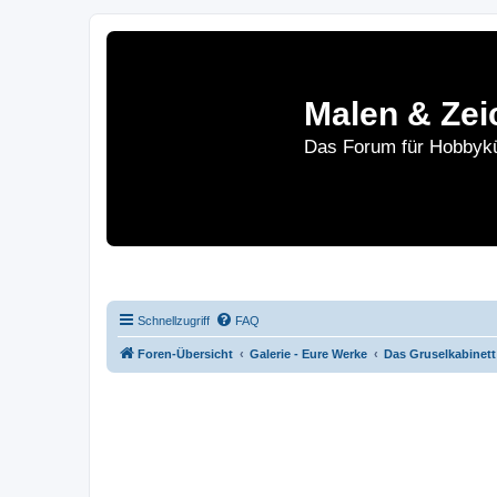
Malen & Zei
Das Forum für Hobbykü
Home
Le
Schnellzugriff
FAQ
Foren-Übersicht
Galerie - Eure Werke
Das Gruselkabinett