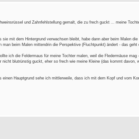
Schweinsrüssel und Zahnfehlstellung gemalt, die zu frech guckt ... meine Tochte
s sie mit dem Hintergrund verwachsen bleibt, habe dann aber beim Malen die 
n man beim Malen mittendrin die Perspektive (Fluchtpunkt) ändert - das geht
h wollte ich die Feldermaus für meine Tochter malen, weil die Fledermäuse mag
 gar nicht blutrünstig guckt, eher so frech wie meine Kleine (das kommt davon
als einen Hauptgrund sehe ich mittlerweile, dass ich mit dem Kopf und vom Ko