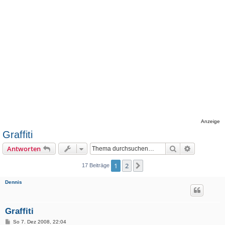
Anzeige
Graffiti
Suche
Erweiterte
Antworten
1
2
Nächste
17 Beiträge
Dennis
Graffiti
B
So 7. Dez 2008, 22:04