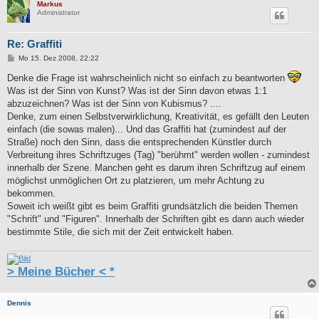
Markus
Administrator
Re: Graffiti
B
Mo 15. Dez 2008, 22:22
e
i
Denke die Frage ist wahrscheinlich nicht so einfach zu beantworten
t
Was ist der Sinn von Kunst? Was ist der Sinn davon etwas 1:1
r
a
abzuzeichnen? Was ist der Sinn von Kubismus? ....
g
Denke, zum einen Selbstverwirklichung, Kreativität, es gefällt den Leuten
einfach (die sowas malen)... Und das Graffiti hat (zumindest auf der
Straße) noch den Sinn, dass die entsprechenden Künstler durch
Verbreitung ihres Schriftzuges (Tag) "berühmt" werden wollen - zumindest
innerhalb der Szene. Manchen geht es darum ihren Schriftzug auf einem
möglichst unmöglichen Ort zu platzieren, um mehr Achtung zu
bekommen.
Soweit ich weißt gibt es beim Graffiti grundsätzlich die beiden Themen
"Schrift" und "Figuren". Innerhalb der Schriften gibt es dann auch wieder
bestimmte Stile, die sich mit der Zeit entwickelt haben.
> Meine Bücher < *
Dennis