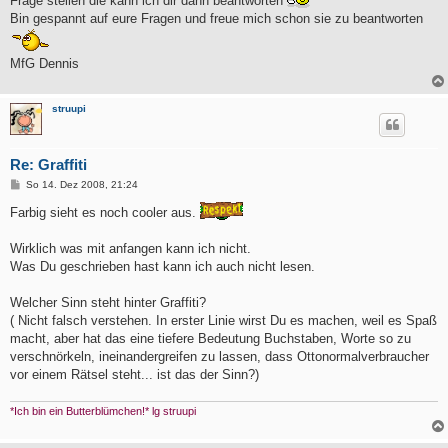
Frage stellen die kann ich dir dann beantworten
Bin gespannt auf eure Fragen und freue mich schon sie zu beantworten
MfG Dennis
struupi
Re: Graffiti
B
So 14. Dez 2008, 21:24
e
i
Farbig sieht es noch cooler aus.
t
r
a
Wirklich was mit anfangen kann ich nicht.
g
Was Du geschrieben hast kann ich auch nicht lesen.
Welcher Sinn steht hinter Graffiti?
( Nicht falsch verstehen. In erster Linie wirst Du es machen, weil es Spaß
macht, aber hat das eine tiefere Bedeutung Buchstaben, Worte so zu
verschnörkeln, ineinandergreifen zu lassen, dass Ottonormalverbraucher
vor einem Rätsel steht... ist das der Sinn?)
*Ich bin ein Butterblümchen!* lg struupi