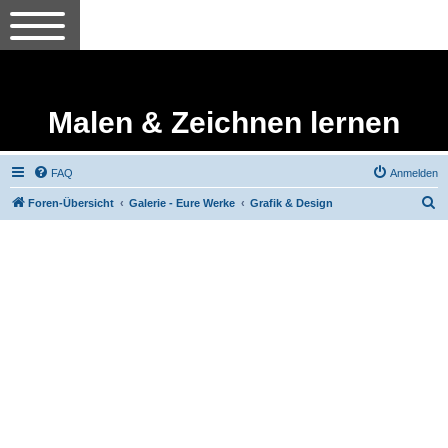
Malen & Zeichnen lernen
FAQ
Anmelden
S
Foren-Übersicht
Galerie - Eure Werke
Grafik & Design
u
c
h
e