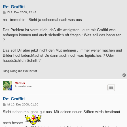
Re: Graffiti
B
Di 9. Dez 2008, 12:48
e
i
na - immerhin . Sieht ja schonmal nach was aus.
t
r
a
Das Problem ist vermutlich, daß die wenigsten Leute mit Graffiti was
g
anfangen können und auch sicherlich oft fragen : Was soll das bedeuten
?
Das soll Dir aber jetzt nicht den Mut nehmen . Immer weiter machen und
Bilder hochladen.Machst Du dann auch noch was figürliches ? Oder
hauptsächlich Schrift ?
Ding Dong die Hex ist tot
Markus
Administrator
Re: Graffiti
B
Mi 10. Dez 2008, 01:20
e
i
Sieht schon mal ganz gut aus. Mit deinen neuen Stiften wirds bestimmt
t
r
a
noch besser
g