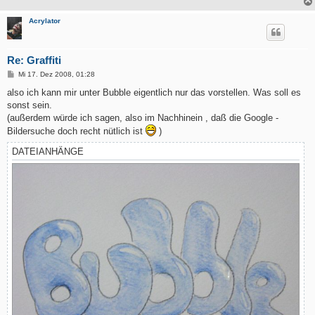
Acrylator
Re: Graffiti
B
Mi 17. Dez 2008, 01:28
e
i
also ich kann mir unter Bubble eigentlich nur das vorstellen. Was soll es
t
sonst sein.
r
a
(außerdem würde ich sagen, also im Nachhinein , daß die Google -
g
Bildersuche doch recht nütlich ist
)
DATEIANHÄNGE