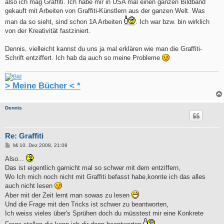
also ich mag Graffiti. Ich habe mir in USA mal einen ganzen Bildband
gekauft mit Arbeiten von Graffiti-Künstlern aus der ganzen Welt. Was
man da so sieht, sind schon 1A Arbeiten
. Ich war bzw. bin wirklich
von der Kreativität fastziniert.
Dennis, vielleicht kannst du uns ja mal erklären wie man die Graffiti-
Schrift entziffert. Ich hab da auch so meine Probleme
> Meine Bücher < *
Dennis
Re: Graffiti
B
Mi 10. Dez 2008, 21:08
e
i
Also...
t
Das ist eigentlich garnicht mal so schwer mit dem entziffern,
r
a
Wo Ich mich noch nicht mit Graffiti befasst habe,konnte ich das alles
g
auch nicht lesen
Aber mit der Zeit lernt man sowas zu lesen
Und die Frage mit den Tricks ist schwer zu beantworten,
Ich weiss vieles über's Sprühen doch du müsstest mir eine Konkrete