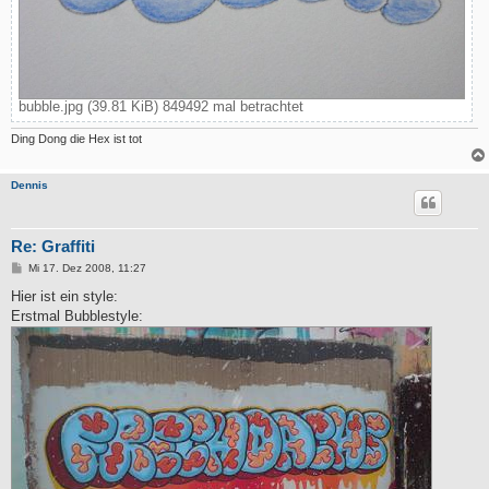
bubble.jpg (39.81 KiB) 849492 mal betrachtet
Ding Dong die Hex ist tot
Dennis
Re: Graffiti
B
Mi 17. Dez 2008, 11:27
e
i
Hier ist ein style:
t
Erstmal Bubblestyle:
r
a
g