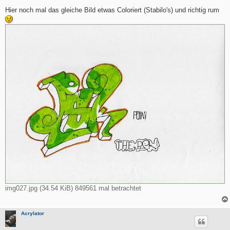
e
i
Hier noch mal das gleiche Bild etwas Coloriert (Stabilo's) und richtig rum
t
r
a
g
img027.jpg (34.54 KiB) 849561 mal betrachtet
Acrylator