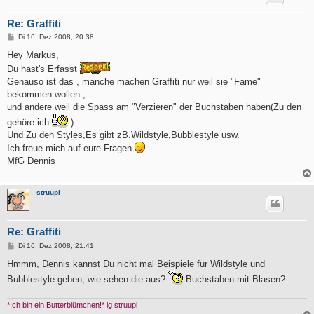
Re: Graffiti
B
Di 16. Dez 2008, 20:38
e
i
Hey Markus,
t
Du hast's Erfasst
r
a
Genauso ist das , manche machen Graffiti nur weil sie "Fame"
g
bekommen wollen ,
und andere weil die Spass am "Verzieren" der Buchstaben haben(Zu den
gehöre ich
)
Und Zu den Styles,Es gibt zB.Wildstyle,Bubblestyle usw.
Ich freue mich auf eure Fragen
MfG Dennis
struupi
Re: Graffiti
B
Di 16. Dez 2008, 21:41
e
i
Hmmm, Dennis kannst Du nicht mal Beispiele für Wildstyle und
t
Bubblestyle geben, wie sehen die aus?
Buchstaben mit Blasen?
r
a
g
*Ich bin ein Butterblümchen!* lg struupi