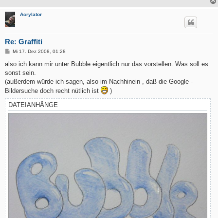
Acrylator
Re: Graffiti
B
Mi 17. Dez 2008, 01:28
e
i
also ich kann mir unter Bubble eigentlich nur das vorstellen. Was soll es
t
sonst sein.
r
a
(außerdem würde ich sagen, also im Nachhinein , daß die Google -
g
Bildersuche doch recht nütlich ist
)
DATEIANHÄNGE