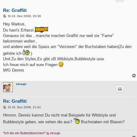
Re: Graffiti
B
Di 16. Dez 2008, 20:38
e
i
Hey Markus,
t
Du hast's Erfasst
r
a
Genauso ist das , manche machen Graffiti nur weil sie "Fame"
g
bekommen wollen ,
und andere weil die Spass am "Verzieren" der Buchstaben haben(Zu den
gehöre ich
)
Und Zu den Styles,Es gibt zB.Wildstyle,Bubblestyle usw.
Ich freue mich auf eure Fragen
MfG Dennis
struupi
Re: Graffiti
B
Di 16. Dez 2008, 21:41
e
i
Hmmm, Dennis kannst Du nicht mal Beispiele für Wildstyle und
t
Bubblestyle geben, wie sehen die aus?
Buchstaben mit Blasen?
r
a
g
*Ich bin ein Butterblümchen!* lg struupi