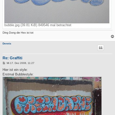
bubble.jpg (39.81 KiB) 849546 mal betrachtet
Ding Dong die Hex ist tot
Dennis
Re: Graffiti
B
Mi 17. Dez 2008, 11:27
e
i
Hier ist ein style:
t
Erstmal Bubblestyle:
r
a
g