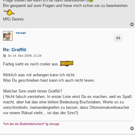
Frage stellen die kann ich dir dann beantworten
Bin gespannt auf eure Fragen und freue mich schon sie zu beantworten
MfG Dennis
struupi
Re: Graffiti
B
So 14. Dez 2008, 21:24
e
i
Farbig sieht es noch cooler aus.
t
r
a
Wirklich was mit anfangen kann ich nicht.
g
Was Du geschrieben hast kann ich auch nicht lesen.
Welcher Sinn steht hinter Graffiti?
( Nicht falsch verstehen. In erster Linie wirst Du es machen, weil es Spaß
macht, aber hat das eine tiefere Bedeutung Buchstaben, Worte so zu
verschnörkeln, ineinandergreifen zu lassen, dass Ottonormalverbraucher
vor einem Rätsel steht... ist das der Sinn?)
*Ich bin ein Butterblümchen!* lg struupi