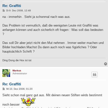
Re: Graffiti
B
Di 9. Dez 2008, 12:48
e
i
na - immerhin . Sieht ja schonmal nach was aus.
t
r
a
Das Problem ist vermutlich, daß die wenigsten Leute mit Graffiti was
g
anfangen können und auch sicherlich oft fragen : Was soll das bedeuten
?
Das soll Dir aber jetzt nicht den Mut nehmen . Immer weiter machen und
Bilder hochladen.Machst Du dann auch noch was figürliches ? Oder
hauptsächlich Schrift ?
Ding Dong die Hex ist tot
Markus
Administrator
Re: Graffiti
B
Mi 10. Dez 2008, 01:20
e
i
Sieht schon mal ganz gut aus. Mit deinen neuen Stiften wirds bestimmt
t
r
a
noch besser
g