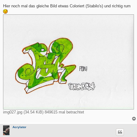
e
i
Hier noch mal das gleiche Bild etwas Coloriert (Stabilo's) und richtig rum
t
r
a
g
img027.jpg (34.54 KiB) 849615 mal betrachtet
Acrylator