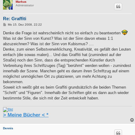
Markus
Administrator
Re: Graffiti
B
Mo 15. Dez 2008, 22:22
e
i
Denke die Frage ist wahrscheinlich nicht so einfach zu beantworten
t
Was ist der Sinn von Kunst? Was ist der Sinn davon etwas 1:1
r
a
abzuzeichnen? Was ist der Sinn von Kubismus? ....
g
Denke, zum einen Selbstverwirklichung, Kreativität, es gefällt den Leuten
einfach (die sowas malen)... Und das Graffiti hat (zumindest auf der
Straße) noch den Sinn, dass die entsprechenden Künstler durch
Verbreitung ihres Schriftzuges (Tag) "berühmt" werden wollen - zumindest
innerhalb der Szene. Manchen geht es darum ihren Schriftzug auf einem
möglichst unmöglichen Ort zu platzieren, um mehr Achtung zu
bekommen.
Soweit ich weißt gibt es beim Graffiti grundsätzlich die beiden Themen
"Schrift" und "Figuren". Innerhalb der Schriften gibt es dann auch wieder
bestimmte Stile, die sich mit der Zeit entwickelt haben.
> Meine Bücher < *
Dennis