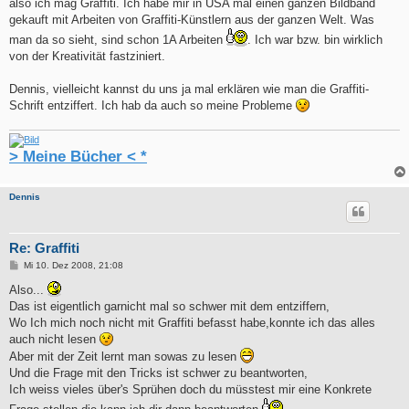
also ich mag Graffiti. Ich habe mir in USA mal einen ganzen Bildband
gekauft mit Arbeiten von Graffiti-Künstlern aus der ganzen Welt. Was
man da so sieht, sind schon 1A Arbeiten
. Ich war bzw. bin wirklich
von der Kreativität fastziniert.
Dennis, vielleicht kannst du uns ja mal erklären wie man die Graffiti-
Schrift entziffert. Ich hab da auch so meine Probleme
> Meine Bücher < *
Dennis
Re: Graffiti
B
Mi 10. Dez 2008, 21:08
e
i
Also...
t
Das ist eigentlich garnicht mal so schwer mit dem entziffern,
r
a
Wo Ich mich noch nicht mit Graffiti befasst habe,konnte ich das alles
g
auch nicht lesen
Aber mit der Zeit lernt man sowas zu lesen
Und die Frage mit den Tricks ist schwer zu beantworten,
Ich weiss vieles über's Sprühen doch du müsstest mir eine Konkrete