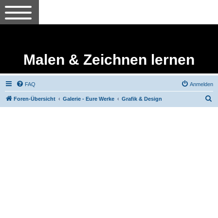
Malen & Zeichnen lernen
FAQ
Anmelden
S
Foren-Übersicht
Galerie - Eure Werke
Grafik & Design
u
c
h
e