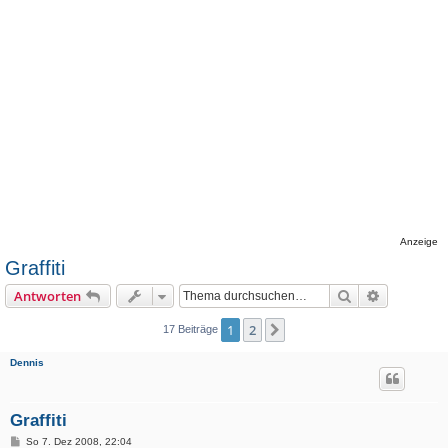
Anzeige
Graffiti
Suche
Erweiterte
Antworten
1
2
Nächste
17 Beiträge
Dennis
Graffiti
B
So 7. Dez 2008, 22:04