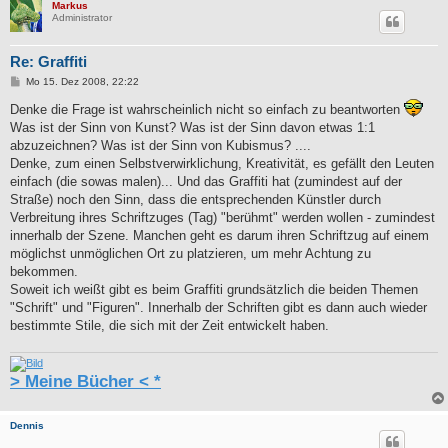
Markus
Administrator
Re: Graffiti
B
Mo 15. Dez 2008, 22:22
e
i
Denke die Frage ist wahrscheinlich nicht so einfach zu beantworten
t
Was ist der Sinn von Kunst? Was ist der Sinn davon etwas 1:1
r
a
abzuzeichnen? Was ist der Sinn von Kubismus? ....
g
Denke, zum einen Selbstverwirklichung, Kreativität, es gefällt den Leuten
einfach (die sowas malen)... Und das Graffiti hat (zumindest auf der
Straße) noch den Sinn, dass die entsprechenden Künstler durch
Verbreitung ihres Schriftzuges (Tag) "berühmt" werden wollen - zumindest
innerhalb der Szene. Manchen geht es darum ihren Schriftzug auf einem
möglichst unmöglichen Ort zu platzieren, um mehr Achtung zu
bekommen.
Soweit ich weißt gibt es beim Graffiti grundsätzlich die beiden Themen
"Schrift" und "Figuren". Innerhalb der Schriften gibt es dann auch wieder
bestimmte Stile, die sich mit der Zeit entwickelt haben.
> Meine Bücher < *
Dennis