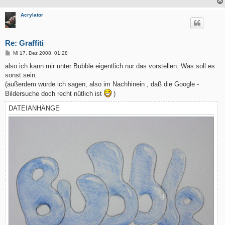
Acrylator
Re: Graffiti
B
Mi 17. Dez 2008, 01:28
e
i
also ich kann mir unter Bubble eigentlich nur das vorstellen. Was soll es
t
sonst sein.
r
a
(außerdem würde ich sagen, also im Nachhinein , daß die Google -
g
Bildersuche doch recht nütlich ist
)
DATEIANHÄNGE