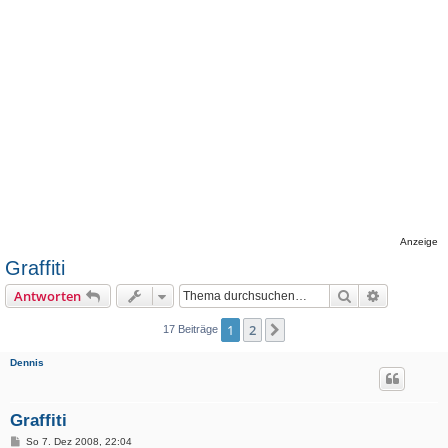
Anzeige
Graffiti
Suche
Erweiterte
Antworten
1
2
Nächste
17 Beiträge
Dennis
Graffiti
B
So 7. Dez 2008, 22:04