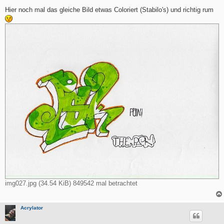
e
i
Hier noch mal das gleiche Bild etwas Coloriert (Stabilo's) und richtig rum
t
r
a
g
img027.jpg (34.54 KiB) 849542 mal betrachtet
Acrylator