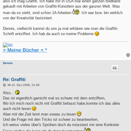
also ich mag Graffiti. Ich habe mir in USA mal einen ganzen Bildband
gekauft mit Arbeiten von Graffiti-Künstlern aus der ganzen Welt. Was
man da so sieht, sind schon 1A Arbeiten
. Ich war bzw. bin wirklich
von der Kreativität fastziniert.
Dennis, vielleicht kannst du uns ja mal erklären wie man die Graffiti-
Schrift entziffert. Ich hab da auch so meine Probleme
> Meine Bücher < *
Dennis
Re: Graffiti
B
Mi 10. Dez 2008, 21:08
e
i
Also...
t
Das ist eigentlich garnicht mal so schwer mit dem entziffern,
r
a
Wo Ich mich noch nicht mit Graffiti befasst habe,konnte ich das alles
g
auch nicht lesen
Aber mit der Zeit lernt man sowas zu lesen
Und die Frage mit den Tricks ist schwer zu beantworten,
Ich weiss vieles über's Sprühen doch du müsstest mir eine Konkrete