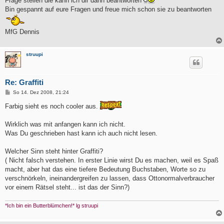
Frage stellen die kann ich dir dann beantworten
Bin gespannt auf eure Fragen und freue mich schon sie zu beantworten
MfG Dennis
struupi
Re: Graffiti
B
So 14. Dez 2008, 21:24
e
i
Farbig sieht es noch cooler aus.
t
r
a
Wirklich was mit anfangen kann ich nicht.
g
Was Du geschrieben hast kann ich auch nicht lesen.
Welcher Sinn steht hinter Graffiti?
( Nicht falsch verstehen. In erster Linie wirst Du es machen, weil es Spaß
macht, aber hat das eine tiefere Bedeutung Buchstaben, Worte so zu
verschnörkeln, ineinandergreifen zu lassen, dass Ottonormalverbraucher
vor einem Rätsel steht... ist das der Sinn?)
*Ich bin ein Butterblümchen!* lg struupi