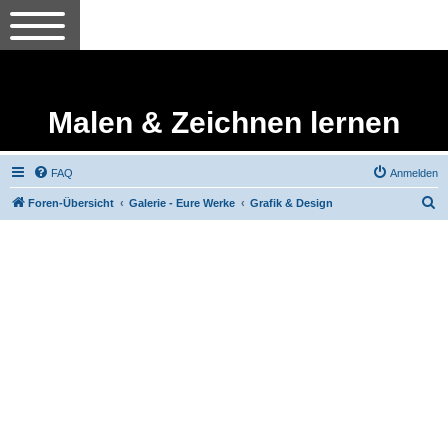
Malen & Zeichnen lernen
FAQ
Anmelden
S
Foren-Übersicht
Galerie - Eure Werke
Grafik & Design
u
c
h
e