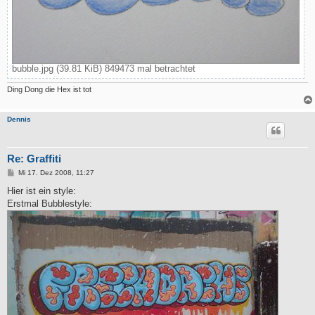
bubble.jpg (39.81 KiB) 849473 mal betrachtet
Ding Dong die Hex ist tot
Dennis
Re: Graffiti
B
Mi 17. Dez 2008, 11:27
e
i
Hier ist ein style:
t
Erstmal Bubblestyle:
r
a
g