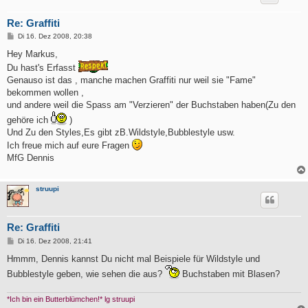
Re: Graffiti
B
Di 16. Dez 2008, 20:38
e
i
Hey Markus,
t
Du hast's Erfasst
r
a
Genauso ist das , manche machen Graffiti nur weil sie "Fame"
g
bekommen wollen ,
und andere weil die Spass am "Verzieren" der Buchstaben haben(Zu den
gehöre ich
)
Und Zu den Styles,Es gibt zB.Wildstyle,Bubblestyle usw.
Ich freue mich auf eure Fragen
MfG Dennis
struupi
Re: Graffiti
B
Di 16. Dez 2008, 21:41
e
i
Hmmm, Dennis kannst Du nicht mal Beispiele für Wildstyle und
t
Bubblestyle geben, wie sehen die aus?
Buchstaben mit Blasen?
r
a
g
*Ich bin ein Butterblümchen!* lg struupi