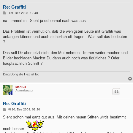
Re: Graffiti
B
Di 9. Dez 2008, 12:48
e
i
na - immerhin . Sieht ja schonmal nach was aus.
t
r
a
Das Problem ist vermutlich, daß die wenigsten Leute mit Graffiti was
g
anfangen können und auch sicherlich oft fragen : Was soll das bedeuten
?
Das soll Dir aber jetzt nicht den Mut nehmen . Immer weiter machen und
Bilder hochladen.Machst Du dann auch noch was figürliches ? Oder
hauptsächlich Schrift ?
Ding Dong die Hex ist tot
Markus
Administrator
Re: Graffiti
B
Mi 10. Dez 2008, 01:20
e
i
Sieht schon mal ganz gut aus. Mit deinen neuen Stiften wirds bestimmt
t
r
a
noch besser
g