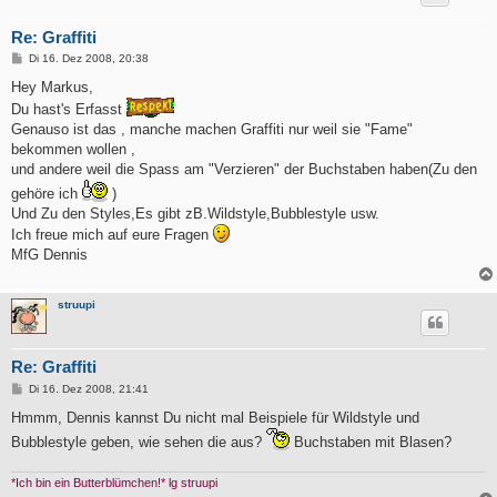
Re: Graffiti
B
Di 16. Dez 2008, 20:38
e
i
Hey Markus,
t
Du hast's Erfasst
r
a
Genauso ist das , manche machen Graffiti nur weil sie "Fame"
g
bekommen wollen ,
und andere weil die Spass am "Verzieren" der Buchstaben haben(Zu den
gehöre ich
)
Und Zu den Styles,Es gibt zB.Wildstyle,Bubblestyle usw.
Ich freue mich auf eure Fragen
MfG Dennis
struupi
Re: Graffiti
B
Di 16. Dez 2008, 21:41
e
i
Hmmm, Dennis kannst Du nicht mal Beispiele für Wildstyle und
t
Bubblestyle geben, wie sehen die aus?
Buchstaben mit Blasen?
r
a
g
*Ich bin ein Butterblümchen!* lg struupi