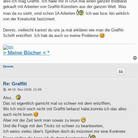
also ich mag Graffiti. Ich habe mir in USA mal einen ganzen Bildband
gekauft mit Arbeiten von Graffiti-Künstlern aus der ganzen Welt. Was
man da so sieht, sind schon 1A Arbeiten
. Ich war bzw. bin wirklich
von der Kreativität fastziniert.
Dennis, vielleicht kannst du uns ja mal erklären wie man die Graffiti-
Schrift entziffert. Ich hab da auch so meine Probleme
> Meine Bücher < *
Dennis
Re: Graffiti
B
Mi 10. Dez 2008, 21:08
e
i
Also...
t
Das ist eigentlich garnicht mal so schwer mit dem entziffern,
r
a
Wo Ich mich noch nicht mit Graffiti befasst habe,konnte ich das alles
g
auch nicht lesen
Aber mit der Zeit lernt man sowas zu lesen
Und die Frage mit den Tricks ist schwer zu beantworten,
Ich weiss vieles über's Sprühen doch du müsstest mir eine Konkrete