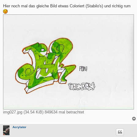
e
i
Hier noch mal das gleiche Bild etwas Coloriert (Stabilo's) und richtig rum
t
r
a
g
img027.jpg (34.54 KiB) 849634 mal betrachtet
Acrylator