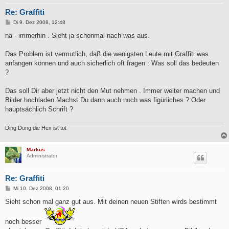
Re: Graffiti
B
Di 9. Dez 2008, 12:48
e
i
na - immerhin . Sieht ja schonmal nach was aus.
t
r
a
Das Problem ist vermutlich, daß die wenigsten Leute mit Graffiti was
g
anfangen können und auch sicherlich oft fragen : Was soll das bedeuten
?
Das soll Dir aber jetzt nicht den Mut nehmen . Immer weiter machen und
Bilder hochladen.Machst Du dann auch noch was figürliches ? Oder
hauptsächlich Schrift ?
Ding Dong die Hex ist tot
Markus
Administrator
Re: Graffiti
B
Mi 10. Dez 2008, 01:20
e
i
Sieht schon mal ganz gut aus. Mit deinen neuen Stiften wirds bestimmt
t
r
a
noch besser
g