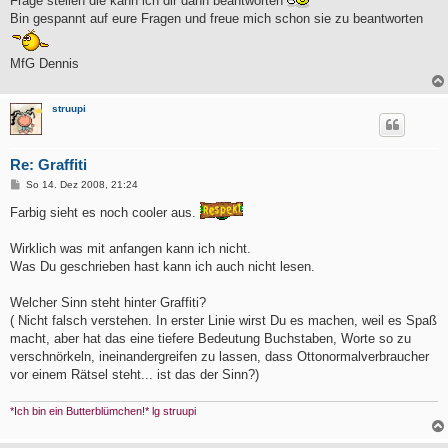
Frage stellen die kann ich dir dann beantworten
Bin gespannt auf eure Fragen und freue mich schon sie zu beantworten
MfG Dennis
struupi
Re: Graffiti
B
So 14. Dez 2008, 21:24
e
i
Farbig sieht es noch cooler aus.
t
r
a
Wirklich was mit anfangen kann ich nicht.
g
Was Du geschrieben hast kann ich auch nicht lesen.
Welcher Sinn steht hinter Graffiti?
( Nicht falsch verstehen. In erster Linie wirst Du es machen, weil es Spaß
macht, aber hat das eine tiefere Bedeutung Buchstaben, Worte so zu
verschnörkeln, ineinandergreifen zu lassen, dass Ottonormalverbraucher
vor einem Rätsel steht... ist das der Sinn?)
*Ich bin ein Butterblümchen!* lg struupi