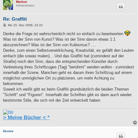
Markus
Administrator
Re: Graffiti
B
Mo 15. Dez 2008, 22:22
e
i
Denke die Frage ist wahrscheinlich nicht so einfach zu beantworten
t
Was ist der Sinn von Kunst? Was ist der Sinn davon etwas 1:1
r
a
abzuzeichnen? Was ist der Sinn von Kubismus? ....
g
Denke, zum einen Selbstverwirklichung, Kreativität, es gefällt den Leuten
einfach (die sowas malen)... Und das Graffiti hat (zumindest auf der
Straße) noch den Sinn, dass die entsprechenden Künstler durch
Verbreitung ihres Schriftzuges (Tag) "berühmt" werden wollen - zumindest
innerhalb der Szene. Manchen geht es darum ihren Schriftzug auf einem
möglichst unmöglichen Ort zu platzieren, um mehr Achtung zu
bekommen.
Soweit ich weißt gibt es beim Graffiti grundsätzlich die beiden Themen
"Schrift" und "Figuren". Innerhalb der Schriften gibt es dann auch wieder
bestimmte Stile, die sich mit der Zeit entwickelt haben.
> Meine Bücher < *
Dennis