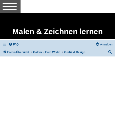
Malen & Zeichnen lernen
FAQ
Anmelden
S
Foren-Übersicht
Galerie - Eure Werke
Grafik & Design
u
c
h
e