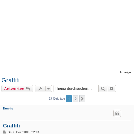
Anzeige
Graffiti
Suche
Erweiterte
Antworten
1
2
Nächste
17 Beiträge
Dennis
Graffiti
B
So 7. Dez 2008, 22:04