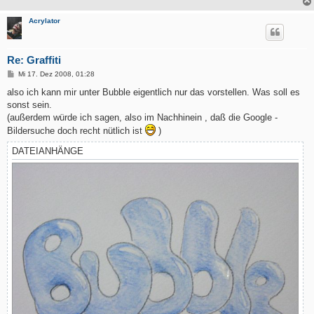
Acrylator
Re: Graffiti
B
Mi 17. Dez 2008, 01:28
e
i
also ich kann mir unter Bubble eigentlich nur das vorstellen. Was soll es
t
sonst sein.
r
a
(außerdem würde ich sagen, also im Nachhinein , daß die Google -
g
Bildersuche doch recht nütlich ist
)
DATEIANHÄNGE