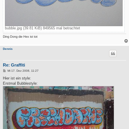
bubble.jpg (39.81 KiB) 849565 mal betrachtet
Ding Dong die Hex ist tot
Dennis
Re: Graffiti
B
Mi 17. Dez 2008, 11:27
e
i
Hier ist ein style:
t
Erstmal Bubblestyle:
r
a
g