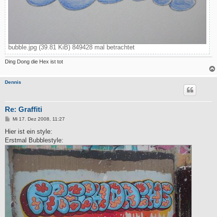
bubble.jpg (39.81 KiB) 849428 mal betrachtet
Ding Dong die Hex ist tot
Dennis
Re: Graffiti
B
Mi 17. Dez 2008, 11:27
e
i
Hier ist ein style:
t
Erstmal Bubblestyle:
r
a
g