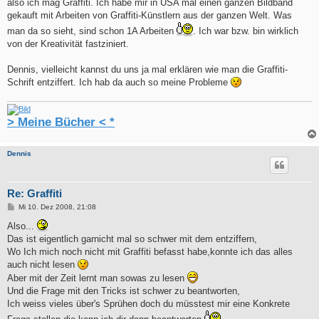
also ich mag Graffiti. Ich habe mir in USA mal einen ganzen Bildband
gekauft mit Arbeiten von Graffiti-Künstlern aus der ganzen Welt. Was
man da so sieht, sind schon 1A Arbeiten
. Ich war bzw. bin wirklich
von der Kreativität fastziniert.
Dennis, vielleicht kannst du uns ja mal erklären wie man die Graffiti-
Schrift entziffert. Ich hab da auch so meine Probleme
> Meine Bücher < *
Dennis
Re: Graffiti
B
Mi 10. Dez 2008, 21:08
e
i
Also...
t
Das ist eigentlich garnicht mal so schwer mit dem entziffern,
r
a
Wo Ich mich noch nicht mit Graffiti befasst habe,konnte ich das alles
g
auch nicht lesen
Aber mit der Zeit lernt man sowas zu lesen
Und die Frage mit den Tricks ist schwer zu beantworten,
Ich weiss vieles über's Sprühen doch du müsstest mir eine Konkrete