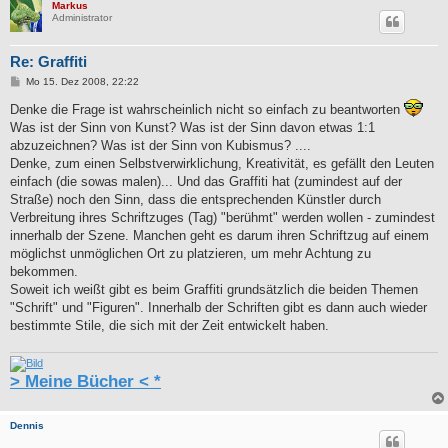
Markus
Administrator
Re: Graffiti
B
Mo 15. Dez 2008, 22:22
e
i
Denke die Frage ist wahrscheinlich nicht so einfach zu beantworten
t
Was ist der Sinn von Kunst? Was ist der Sinn davon etwas 1:1
r
a
abzuzeichnen? Was ist der Sinn von Kubismus? ....
g
Denke, zum einen Selbstverwirklichung, Kreativität, es gefällt den Leuten
einfach (die sowas malen)... Und das Graffiti hat (zumindest auf der
Straße) noch den Sinn, dass die entsprechenden Künstler durch
Verbreitung ihres Schriftzuges (Tag) "berühmt" werden wollen - zumindest
innerhalb der Szene. Manchen geht es darum ihren Schriftzug auf einem
möglichst unmöglichen Ort zu platzieren, um mehr Achtung zu
bekommen.
Soweit ich weißt gibt es beim Graffiti grundsätzlich die beiden Themen
"Schrift" und "Figuren". Innerhalb der Schriften gibt es dann auch wieder
bestimmte Stile, die sich mit der Zeit entwickelt haben.
> Meine Bücher < *
Dennis