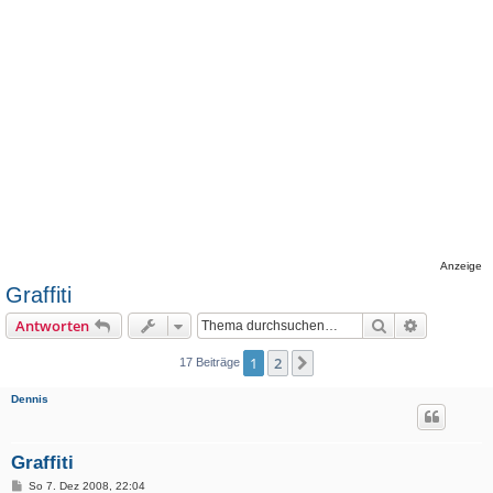
Anzeige
Graffiti
Suche
Erweiterte
Antworten
1
2
Nächste
17 Beiträge
Dennis
Graffiti
B
So 7. Dez 2008, 22:04