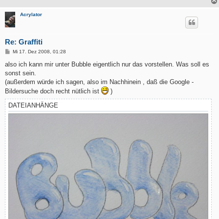
Acrylator
Re: Graffiti
B
Mi 17. Dez 2008, 01:28
e
i
also ich kann mir unter Bubble eigentlich nur das vorstellen. Was soll es
t
sonst sein.
r
a
(außerdem würde ich sagen, also im Nachhinein , daß die Google -
g
Bildersuche doch recht nütlich ist
)
DATEIANHÄNGE