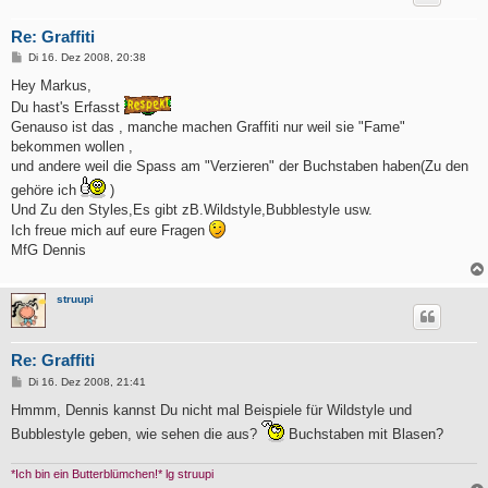
Re: Graffiti
B
Di 16. Dez 2008, 20:38
e
i
Hey Markus,
t
Du hast's Erfasst
r
a
Genauso ist das , manche machen Graffiti nur weil sie "Fame"
g
bekommen wollen ,
und andere weil die Spass am "Verzieren" der Buchstaben haben(Zu den
gehöre ich
)
Und Zu den Styles,Es gibt zB.Wildstyle,Bubblestyle usw.
Ich freue mich auf eure Fragen
MfG Dennis
struupi
Re: Graffiti
B
Di 16. Dez 2008, 21:41
e
i
Hmmm, Dennis kannst Du nicht mal Beispiele für Wildstyle und
t
Bubblestyle geben, wie sehen die aus?
Buchstaben mit Blasen?
r
a
g
*Ich bin ein Butterblümchen!* lg struupi