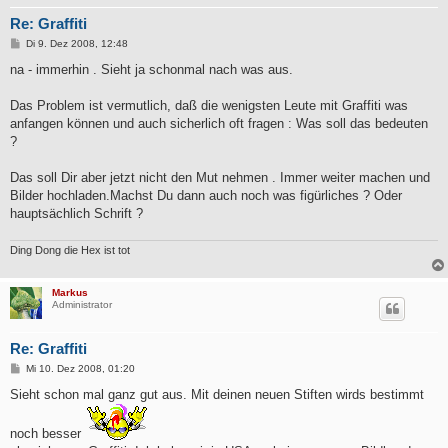
Re: Graffiti
B
Di 9. Dez 2008, 12:48
e
i
na - immerhin . Sieht ja schonmal nach was aus.
t
r
a
Das Problem ist vermutlich, daß die wenigsten Leute mit Graffiti was
g
anfangen können und auch sicherlich oft fragen : Was soll das bedeuten
?
Das soll Dir aber jetzt nicht den Mut nehmen . Immer weiter machen und
Bilder hochladen.Machst Du dann auch noch was figürliches ? Oder
hauptsächlich Schrift ?
Ding Dong die Hex ist tot
Markus
Administrator
Re: Graffiti
B
Mi 10. Dez 2008, 01:20
e
i
Sieht schon mal ganz gut aus. Mit deinen neuen Stiften wirds bestimmt
t
r
a
noch besser
g