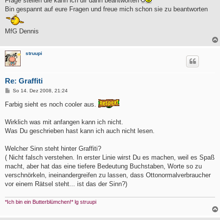
Frage stellen die kann ich dir dann beantworten
Bin gespannt auf eure Fragen und freue mich schon sie zu beantworten
MfG Dennis
struupi
Re: Graffiti
B
So 14. Dez 2008, 21:24
e
i
Farbig sieht es noch cooler aus.
t
r
a
Wirklich was mit anfangen kann ich nicht.
g
Was Du geschrieben hast kann ich auch nicht lesen.
Welcher Sinn steht hinter Graffiti?
( Nicht falsch verstehen. In erster Linie wirst Du es machen, weil es Spaß
macht, aber hat das eine tiefere Bedeutung Buchstaben, Worte so zu
verschnörkeln, ineinandergreifen zu lassen, dass Ottonormalverbraucher
vor einem Rätsel steht... ist das der Sinn?)
*Ich bin ein Butterblümchen!* lg struupi