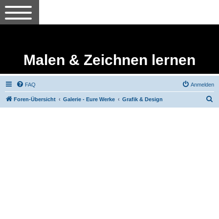
Malen & Zeichnen lernen
FAQ
Anmelden
S
Foren-Übersicht
Galerie - Eure Werke
Grafik & Design
u
c
h
e