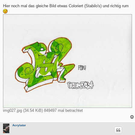
e
i
Hier noch mal das gleiche Bild etwas Coloriert (Stabilo's) und richtig rum
t
r
a
g
img027.jpg (34.54 KiB) 849497 mal betrachtet
Acrylator