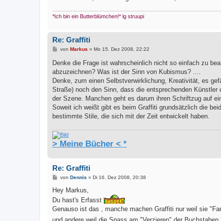
*Ich bin ein Butterblümchen!* lg struupi
Re: Graffiti
B
von
Markus
»
Mo 15. Dez 2008, 22:22
e
i
Denke die Frage ist wahrscheinlich nicht so einfach zu be
t
abzuzeichnen? Was ist der Sinn von Kubismus? ....
r
a
Denke, zum einen Selbstverwirklichung, Kreativität, es gefä
g
Straße) noch den Sinn, dass die entsprechenden Künstler d
der Szene. Manchen geht es darum ihren Schriftzug auf e
Soweit ich weißt gibt es beim Graffiti grundsätzlich die be
bestimmte Stile, die sich mit der Zeit entwickelt haben.
> Meine Bücher < *
Re: Graffiti
B
von
Dennis
»
Di 16. Dez 2008, 20:38
e
i
Hey Markus,
t
Du hast's Erfasst
r
a
Genauso ist das , manche machen Graffiti nur weil sie "
g
und andere weil die Spass am "Verzieren" der Buchstaben