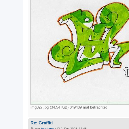
img027.jpg (34.54 KiB) 849489 mal betrachtet
Re: Graffiti
B
von
Acrylator
»
Di 9. Dez 2008, 12:48