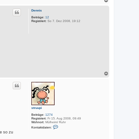
r
k
a
t
c
d
Dennis
h
a
o
Beiträge:
12
t
Registriert:
So 7. Dez 2008, 19:12
e
b
n
e
v
n
o
n
M
a
r
k
u
s
N
a
c
h
o
b
e
n
struupi
Beiträge:
1274
Registriert:
Fr 15. Aug 2008, 09:49
Wohnort:
Mülheim/ Ruhr
K
Kontaktdaten:
o
te so zu
n
t