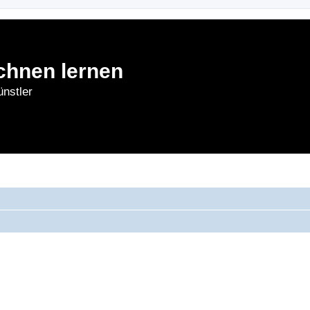
chnen lernen
nstler
rnen
Forum
Bl