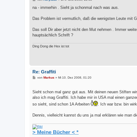
e
i
na - immerhin . Sieht ja schonmal nach was aus.
t
r
a
Das Problem ist vermutlich, daß die wenigsten Leute mit Gr
g
Das soll Dir aber jetzt nicht den Mut nehmen . Immer wei
hauptsächlich Schrift ?
Ding Dong die Hex ist tot
Re: Graffiti
B
von
Markus
»
Mi 10. Dez 2008, 01:20
e
i
t
Sieht schon mal ganz gut aus. Mit deinen neuen Stiften w
r
a
also ich mag Graffiti. Ich habe mir in USA mal einen ganz
g
so sieht, sind schon 1A Arbeiten
. Ich war bzw. bin wirk
Dennis, vielleicht kannst du uns ja mal erklären wie man di
> Meine Bücher < *