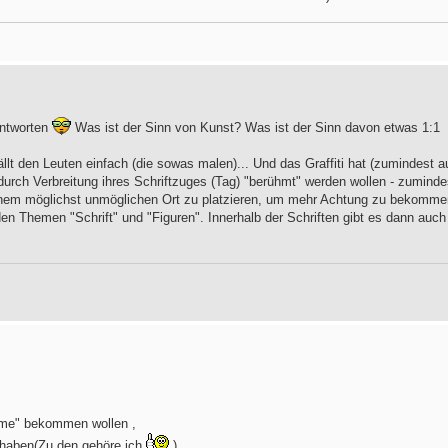
antworten
Was ist der Sinn von Kunst? Was ist der Sinn davon etwas 1:1
llt den Leuten einfach (die sowas malen)... Und das Graffiti hat (zumindest a
urch Verbreitung ihres Schriftzuges (Tag) "berühmt" werden wollen - zuminde
inem möglichst unmöglichen Ort zu platzieren, um mehr Achtung zu bekomme
iden Themen "Schrift" und "Figuren". Innerhalb der Schriften gibt es dann auch
Fame" bekommen wollen ,
 haben(Zu den gehöre ich
)