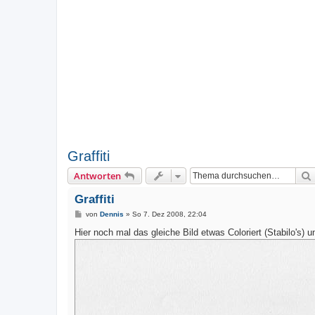
Graffiti
Antworten
Graffiti
B
von
Dennis
»
So 7. Dez 2008, 22:04
e
i
Hier noch mal das gleiche Bild etwas Coloriert (Stabilo's) u
t
r
a
g