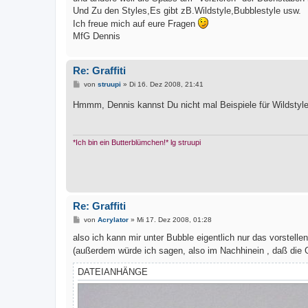
Und Zu den Styles,Es gibt zB.Wildstyle,Bubblestyle usw.
Ich freue mich auf eure Fragen
MfG Dennis
Re: Graffiti
B
von
struupi
»
Di 16. Dez 2008, 21:41
e
i
Hmmm, Dennis kannst Du nicht mal Beispiele für Wildstyl
t
r
a
g
*Ich bin ein Butterblümchen!* lg struupi
Re: Graffiti
B
von
Acrylator
»
Mi 17. Dez 2008, 01:28
e
i
also ich kann mir unter Bubble eigentlich nur das vorstelle
t
(außerdem würde ich sagen, also im Nachhinein , daß die G
r
a
g
DATEIANHÄNGE