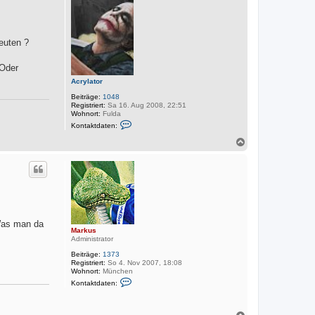
o
b
e
n
euten ?
 Oder
Acrylator
Beiträge:
1048
Registriert:
Sa 16. Aug 2008, 22:51
Wohnort:
Fulda
K
Kontaktdaten:
o
n
N
t
a
a
c
k
h
t
o
d
a
b
t
e
e
n
n
v
 Was man da
Markus
o
Administrator
n
A
Beiträge:
1373
c
Registriert:
So 4. Nov 2007, 18:08
r
Wohnort:
München
y
K
l
Kontaktdaten:
o
a
n
t
t
o
a
N