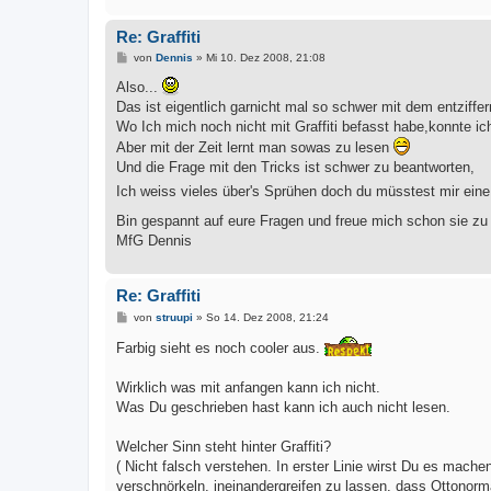
Re: Graffiti
B
von
Dennis
»
Mi 10. Dez 2008, 21:08
e
i
Also...
t
Das ist eigentlich garnicht mal so schwer mit dem entziffer
r
a
Wo Ich mich noch nicht mit Graffiti befasst habe,konnte ic
g
Aber mit der Zeit lernt man sowas zu lesen
Und die Frage mit den Tricks ist schwer zu beantworten,
Ich weiss vieles über's Sprühen doch du müsstest mir eine
Bin gespannt auf eure Fragen und freue mich schon sie z
MfG Dennis
Re: Graffiti
B
von
struupi
»
So 14. Dez 2008, 21:24
e
i
Farbig sieht es noch cooler aus.
t
r
a
Wirklich was mit anfangen kann ich nicht.
g
Was Du geschrieben hast kann ich auch nicht lesen.
Welcher Sinn steht hinter Graffiti?
( Nicht falsch verstehen. In erster Linie wirst Du es mac
verschnörkeln, ineinandergreifen zu lassen, dass Ottonorma