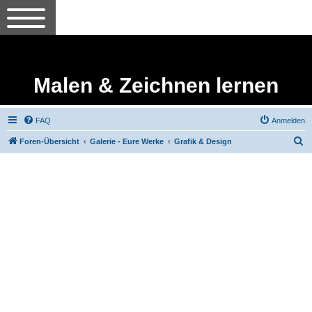
Malen & Zeichnen lernen
FAQ
Anmelden
S
Foren-Übersicht
Galerie - Eure Werke
Grafik & Design
u
c
h
e