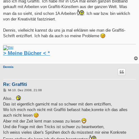
also ich mag Graffiti. Ich habe mir in USA mal einen ganzen Bildband
gekauft mit Arbeiten von Graffiti-Künstlern aus der ganzen Welt. Was
man da so sieht, sind schon 1A Arbeiten
. Ich war bzw. bin wirklich
von der Kreativität fastziniert.
Dennis, vielleicht kannst du uns ja mal erklären wie man die Graffiti-
Schrift entziffert. Ich hab da auch so meine Probleme
> Meine Bücher < *
Dennis
Re: Graffiti
B
Mi 10. Dez 2008, 21:08
e
i
Also...
t
Das ist eigentlich garnicht mal so schwer mit dem entziffern,
r
a
Wo Ich mich noch nicht mit Graffiti befasst habe,konnte ich das alles
g
auch nicht lesen
Aber mit der Zeit lernt man sowas zu lesen
Und die Frage mit den Tricks ist schwer zu beantworten,
Ich weiss vieles über's Sprühen doch du müsstest mir eine Konkrete