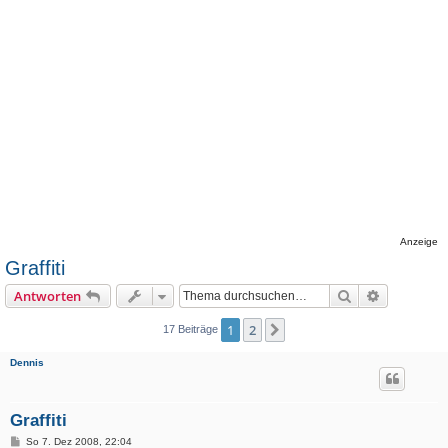
Anzeige
Graffiti
Suche
Erweiterte
Antworten
1
2
Nächste
17 Beiträge
Dennis
Graffiti
B
So 7. Dez 2008, 22:04