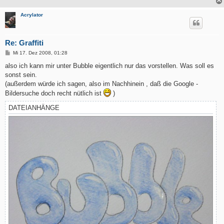
Acrylator
Re: Graffiti
B
Mi 17. Dez 2008, 01:28
e
i
also ich kann mir unter Bubble eigentlich nur das vorstellen. Was soll es
t
sonst sein.
r
a
(außerdem würde ich sagen, also im Nachhinein , daß die Google -
g
Bildersuche doch recht nütlich ist
)
DATEIANHÄNGE