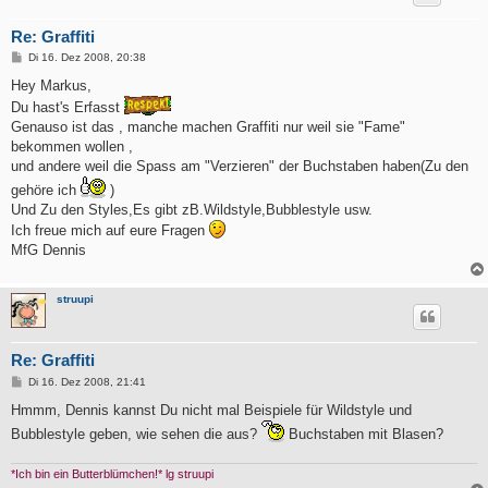
Re: Graffiti
B
Di 16. Dez 2008, 20:38
e
i
Hey Markus,
t
Du hast's Erfasst
r
a
Genauso ist das , manche machen Graffiti nur weil sie "Fame"
g
bekommen wollen ,
und andere weil die Spass am "Verzieren" der Buchstaben haben(Zu den
gehöre ich
)
Und Zu den Styles,Es gibt zB.Wildstyle,Bubblestyle usw.
Ich freue mich auf eure Fragen
MfG Dennis
struupi
Re: Graffiti
B
Di 16. Dez 2008, 21:41
e
i
Hmmm, Dennis kannst Du nicht mal Beispiele für Wildstyle und
t
Bubblestyle geben, wie sehen die aus?
Buchstaben mit Blasen?
r
a
g
*Ich bin ein Butterblümchen!* lg struupi