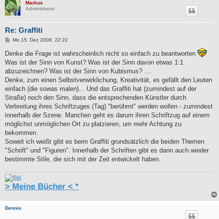
Markus
Administrator
Re: Graffiti
B
Mo 15. Dez 2008, 22:22
e
i
Denke die Frage ist wahrscheinlich nicht so einfach zu beantworten
t
Was ist der Sinn von Kunst? Was ist der Sinn davon etwas 1:1
r
a
abzuzeichnen? Was ist der Sinn von Kubismus? ....
g
Denke, zum einen Selbstverwirklichung, Kreativität, es gefällt den Leuten
einfach (die sowas malen)... Und das Graffiti hat (zumindest auf der
Straße) noch den Sinn, dass die entsprechenden Künstler durch
Verbreitung ihres Schriftzuges (Tag) "berühmt" werden wollen - zumindest
innerhalb der Szene. Manchen geht es darum ihren Schriftzug auf einem
möglichst unmöglichen Ort zu platzieren, um mehr Achtung zu
bekommen.
Soweit ich weißt gibt es beim Graffiti grundsätzlich die beiden Themen
"Schrift" und "Figuren". Innerhalb der Schriften gibt es dann auch wieder
bestimmte Stile, die sich mit der Zeit entwickelt haben.
> Meine Bücher < *
Dennis