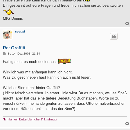
Frage stellen die kann ich dir dann beantworten
Bin gespannt auf eure Fragen und freue mich schon sie zu beantworten
MfG Dennis
struupi
Re: Graffiti
B
So 14. Dez 2008, 21:24
e
i
Farbig sieht es noch cooler aus.
t
r
a
Wirklich was mit anfangen kann ich nicht.
g
Was Du geschrieben hast kann ich auch nicht lesen.
Welcher Sinn steht hinter Graffiti?
( Nicht falsch verstehen. In erster Linie wirst Du es machen, weil es Spaß
macht, aber hat das eine tiefere Bedeutung Buchstaben, Worte so zu
verschnörkeln, ineinandergreifen zu lassen, dass Ottonormalverbraucher
vor einem Rätsel steht... ist das der Sinn?)
*Ich bin ein Butterblümchen!* lg struupi