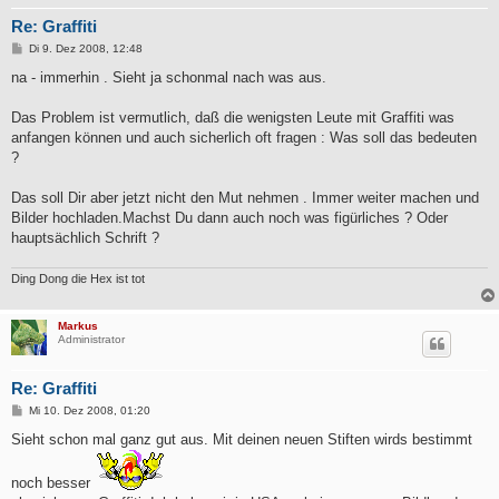
Re: Graffiti
B
Di 9. Dez 2008, 12:48
e
i
na - immerhin . Sieht ja schonmal nach was aus.
t
r
a
Das Problem ist vermutlich, daß die wenigsten Leute mit Graffiti was
g
anfangen können und auch sicherlich oft fragen : Was soll das bedeuten
?
Das soll Dir aber jetzt nicht den Mut nehmen . Immer weiter machen und
Bilder hochladen.Machst Du dann auch noch was figürliches ? Oder
hauptsächlich Schrift ?
Ding Dong die Hex ist tot
Markus
Administrator
Re: Graffiti
B
Mi 10. Dez 2008, 01:20
e
i
Sieht schon mal ganz gut aus. Mit deinen neuen Stiften wirds bestimmt
t
r
a
noch besser
g