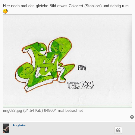
e
i
Hier noch mal das gleiche Bild etwas Coloriert (Stabilo's) und richtig rum
t
r
a
g
img027.jpg (34.54 KiB) 849604 mal betrachtet
Acrylator