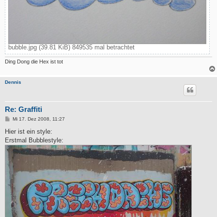
bubble.jpg (39.81 KiB) 849535 mal betrachtet
Ding Dong die Hex ist tot
Dennis
Re: Graffiti
B
Mi 17. Dez 2008, 11:27
e
i
Hier ist ein style:
t
Erstmal Bubblestyle:
r
a
g