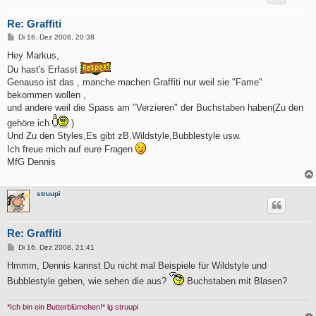
Re: Graffiti
B
Di 16. Dez 2008, 20:38
e
i
Hey Markus,
t
Du hast's Erfasst
r
a
Genauso ist das , manche machen Graffiti nur weil sie "Fame"
g
bekommen wollen ,
und andere weil die Spass am "Verzieren" der Buchstaben haben(Zu den
gehöre ich
)
Und Zu den Styles,Es gibt zB.Wildstyle,Bubblestyle usw.
Ich freue mich auf eure Fragen
MfG Dennis
struupi
Re: Graffiti
B
Di 16. Dez 2008, 21:41
e
i
Hmmm, Dennis kannst Du nicht mal Beispiele für Wildstyle und
t
Bubblestyle geben, wie sehen die aus?
Buchstaben mit Blasen?
r
a
g
*Ich bin ein Butterblümchen!* lg struupi