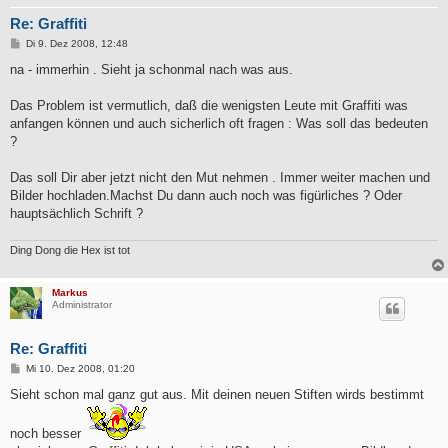
Re: Graffiti
B
Di 9. Dez 2008, 12:48
e
i
na - immerhin . Sieht ja schonmal nach was aus.
t
r
a
Das Problem ist vermutlich, daß die wenigsten Leute mit Graffiti was
g
anfangen können und auch sicherlich oft fragen : Was soll das bedeuten
?
Das soll Dir aber jetzt nicht den Mut nehmen . Immer weiter machen und
Bilder hochladen.Machst Du dann auch noch was figürliches ? Oder
hauptsächlich Schrift ?
Ding Dong die Hex ist tot
Markus
Administrator
Re: Graffiti
B
Mi 10. Dez 2008, 01:20
e
i
Sieht schon mal ganz gut aus. Mit deinen neuen Stiften wirds bestimmt
t
r
a
noch besser
g