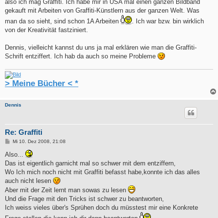
also ich mag Graffiti. Ich habe mir in USA mal einen ganzen Bildband
gekauft mit Arbeiten von Graffiti-Künstlern aus der ganzen Welt. Was
man da so sieht, sind schon 1A Arbeiten
. Ich war bzw. bin wirklich
von der Kreativität fastziniert.
Dennis, vielleicht kannst du uns ja mal erklären wie man die Graffiti-
Schrift entziffert. Ich hab da auch so meine Probleme
> Meine Bücher < *
Dennis
Re: Graffiti
B
Mi 10. Dez 2008, 21:08
e
i
Also...
t
Das ist eigentlich garnicht mal so schwer mit dem entziffern,
r
a
Wo Ich mich noch nicht mit Graffiti befasst habe,konnte ich das alles
g
auch nicht lesen
Aber mit der Zeit lernt man sowas zu lesen
Und die Frage mit den Tricks ist schwer zu beantworten,
Ich weiss vieles über's Sprühen doch du müsstest mir eine Konkrete