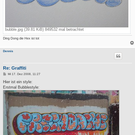
bubble.jpg (39.81 KiB) 849532 mal betrachtet
Ding Dong die Hex ist tot
Dennis
Re: Graffiti
B
Mi 17. Dez 2008, 11:27
e
i
Hier ist ein style:
t
Erstmal Bubblestyle:
r
a
g