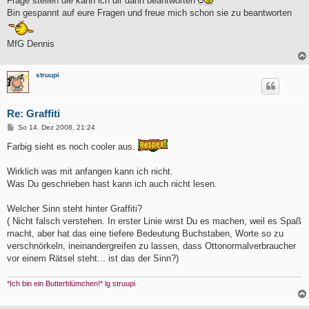
Frage stellen die kann ich dir dann beantworten
Bin gespannt auf eure Fragen und freue mich schon sie zu beantworten
MfG Dennis
struupi
Re: Graffiti
B
So 14. Dez 2008, 21:24
e
i
Farbig sieht es noch cooler aus.
t
r
a
Wirklich was mit anfangen kann ich nicht.
g
Was Du geschrieben hast kann ich auch nicht lesen.
Welcher Sinn steht hinter Graffiti?
( Nicht falsch verstehen. In erster Linie wirst Du es machen, weil es Spaß
macht, aber hat das eine tiefere Bedeutung Buchstaben, Worte so zu
verschnörkeln, ineinandergreifen zu lassen, dass Ottonormalverbraucher
vor einem Rätsel steht... ist das der Sinn?)
*Ich bin ein Butterblümchen!* lg struupi