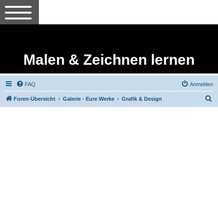
Malen & Zeichnen lernen
FAQ
Anmelden
S
Foren-Übersicht
Galerie - Eure Werke
Grafik & Design
u
c
h
e