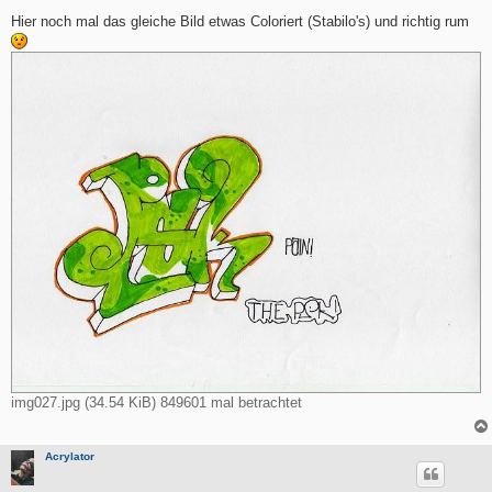
e
i
Hier noch mal das gleiche Bild etwas Coloriert (Stabilo's) und richtig rum
t
r
a
g
img027.jpg (34.54 KiB) 849601 mal betrachtet
Acrylator