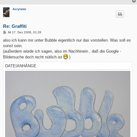
Acrylator
Re: Graffiti
B
Mi 17. Dez 2008, 01:28
e
i
also ich kann mir unter Bubble eigentlich nur das vorstellen. Was soll es
t
sonst sein.
r
a
(außerdem würde ich sagen, also im Nachhinein , daß die Google -
g
Bildersuche doch recht nütlich ist
)
DATEIANHÄNGE