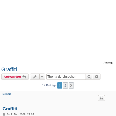
Anzeige
Graffiti
Suche
Erweiterte
Antworten
1
2
Nächste
17 Beiträge
Dennis
Graffiti
B
So 7. Dez 2008, 22:04