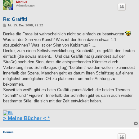
Markus
Administrator
Re: Graffiti
B
Mo 15. Dez 2008, 22:22
e
i
Denke die Frage ist wahrscheinlich nicht so einfach zu beantworten
t
Was ist der Sinn von Kunst? Was ist der Sinn davon etwas 1:1
r
a
abzuzeichnen? Was ist der Sinn von Kubismus? ....
g
Denke, zum einen Selbstverwirklichung, Kreativität, es gefällt den Leuten
einfach (die sowas malen)... Und das Graffiti hat (zumindest auf der
Straße) noch den Sinn, dass die entsprechenden Künstler durch
Verbreitung ihres Schriftzuges (Tag) "berühmt" werden wollen - zumindest
innerhalb der Szene. Manchen geht es darum ihren Schriftzug auf einem
möglichst unmöglichen Ort zu platzieren, um mehr Achtung zu
bekommen.
Soweit ich weißt gibt es beim Graffiti grundsätzlich die beiden Themen
"Schrift" und "Figuren". Innerhalb der Schriften gibt es dann auch wieder
bestimmte Stile, die sich mit der Zeit entwickelt haben.
> Meine Bücher < *
Dennis