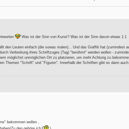
antworten
Was ist der Sinn von Kunst? Was ist der Sinn davon etwas 1:1
llt den Leuten einfach (die sowas malen)... Und das Graffiti hat (zumindest a
urch Verbreitung ihres Schriftzuges (Tag) "berühmt" werden wollen - zuminde
inem möglichst unmöglichen Ort zu platzieren, um mehr Achtung zu bekomme
iden Themen "Schrift" und "Figuren". Innerhalb der Schriften gibt es dann auch
Fame" bekommen wollen ,
 haben(Zu den gehöre ich
)