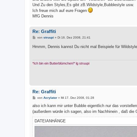
Und Zu den Styles,Es gibt zB.Wildstyle,Bubblestyle usw.
Ich freue mich auf eure Fragen
MfG Dennis
Re: Graffiti
B
von
struupi
»
Di 16. Dez 2008, 21:41
e
i
Hmmm, Dennis kannst Du nicht mal Beispiele für Wildstyl
t
r
a
g
*Ich bin ein Butterblümchen!* lg struupi
Re: Graffiti
B
von
Acrylator
»
Mi 17. Dez 2008, 01:28
e
i
also ich kann mir unter Bubble eigentlich nur das vorstelle
t
(außerdem würde ich sagen, also im Nachhinein , daß die G
r
a
g
DATEIANHÄNGE