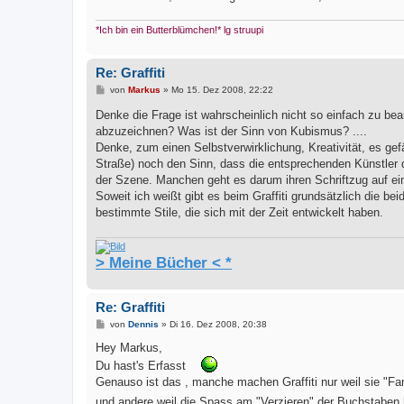
*Ich bin ein Butterblümchen!* lg struupi
Re: Graffiti
B
von
Markus
»
Mo 15. Dez 2008, 22:22
e
i
Denke die Frage ist wahrscheinlich nicht so einfach zu be
t
abzuzeichnen? Was ist der Sinn von Kubismus? ....
r
a
Denke, zum einen Selbstverwirklichung, Kreativität, es gefä
g
Straße) noch den Sinn, dass die entsprechenden Künstler d
der Szene. Manchen geht es darum ihren Schriftzug auf e
Soweit ich weißt gibt es beim Graffiti grundsätzlich die be
bestimmte Stile, die sich mit der Zeit entwickelt haben.
> Meine Bücher < *
Re: Graffiti
B
von
Dennis
»
Di 16. Dez 2008, 20:38
e
i
Hey Markus,
t
Du hast's Erfasst
r
a
Genauso ist das , manche machen Graffiti nur weil sie "
g
und andere weil die Spass am "Verzieren" der Buchstaben