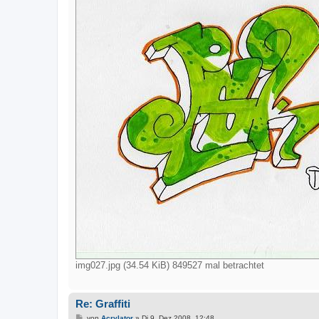
img027.jpg (34.54 KiB) 849527 mal betrachtet
Re: Graffiti
B
von
Acrylator
»
Di 9. Dez 2008, 12:48