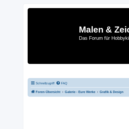
Malen & Zei
Das Forum für Hobbykü
Home
Le
Schnellzugriff
FAQ
Foren-Übersicht
Galerie - Eure Werke
Grafik & Design