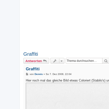
Graffiti
Antworten
Graffiti
B
von
Dennis
»
So 7. Dez 2008, 22:04
e
i
Hier noch mal das gleiche Bild etwas Coloriert (Stabilo's) u
t
r
a
g