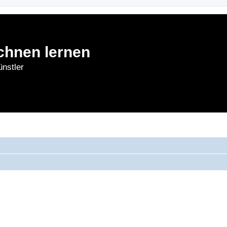
chnen lernen
nstler
rnen
Forum
Bl