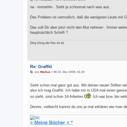
e
i
na - immerhin . Sieht ja schonmal nach was aus.
t
r
a
Das Problem ist vermutlich, daß die wenigsten Leute mit Gr
g
Das soll Dir aber jetzt nicht den Mut nehmen . Immer wei
hauptsächlich Schrift ?
Ding Dong die Hex ist tot
Re: Graffiti
B
von
Markus
»
Mi 10. Dez 2008, 01:20
e
i
t
Sieht schon mal ganz gut aus. Mit deinen neuen Stiften w
r
a
also ich mag Graffiti. Ich habe mir in USA mal einen ganz
g
so sieht, sind schon 1A Arbeiten
. Ich war bzw. bin wirk
Dennis, vielleicht kannst du uns ja mal erklären wie man di
> Meine Bücher < *