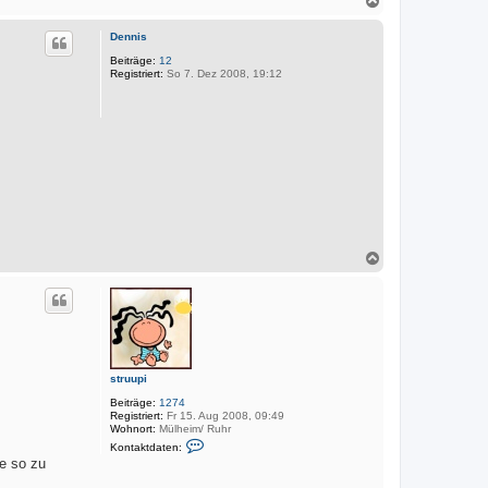
r
k
a
t
c
d
Dennis
h
a
o
Beiträge:
12
t
Registriert:
So 7. Dez 2008, 19:12
e
b
n
e
v
n
o
n
M
a
r
k
u
s
N
a
c
h
o
b
e
n
struupi
Beiträge:
1274
Registriert:
Fr 15. Aug 2008, 09:49
Wohnort:
Mülheim/ Ruhr
K
Kontaktdaten:
o
te so zu
n
t