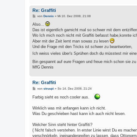
Re: Graffiti
B
von
Dennis
»
Mi 10. Dez 2008, 21:08
e
i
Also...
t
Das ist eigentlich garnicht mal so schwer mit dem entziffer
r
a
Wo Ich mich noch nicht mit Graffiti befasst habe,konnte ic
g
Aber mit der Zeit lernt man sowas zu lesen
Und die Frage mit den Tricks ist schwer zu beantworten,
Ich weiss vieles über's Sprühen doch du müsstest mir eine
Bin gespannt auf eure Fragen und freue mich schon sie z
MfG Dennis
Re: Graffiti
B
von
struupi
»
So 14. Dez 2008, 21:24
e
i
Farbig sieht es noch cooler aus.
t
r
a
Wirklich was mit anfangen kann ich nicht.
g
Was Du geschrieben hast kann ich auch nicht lesen.
Welcher Sinn steht hinter Graffiti?
( Nicht falsch verstehen. In erster Linie wirst Du es mac
verschnörkeln, ineinandergreifen zu lassen, dass Ottonorma