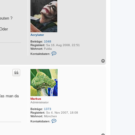
o
b
e
n
euten ?
 Oder
Acrylator
Beiträge:
1048
Registriert:
Sa 16. Aug 2008, 22:51
Wohnort:
Fulda
K
Kontaktdaten:
o
n
N
t
a
a
c
k
h
t
o
d
a
b
t
e
e
n
n
v
 Was man da
Markus
o
Administrator
n
A
Beiträge:
1373
c
Registriert:
So 4. Nov 2007, 18:08
r
Wohnort:
München
y
K
l
Kontaktdaten:
o
a
n
t
t
o
a
N