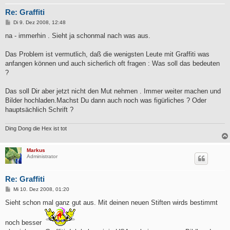
Re: Graffiti
B
Di 9. Dez 2008, 12:48
e
i
na - immerhin . Sieht ja schonmal nach was aus.
t
r
a
Das Problem ist vermutlich, daß die wenigsten Leute mit Graffiti was
g
anfangen können und auch sicherlich oft fragen : Was soll das bedeuten
?
Das soll Dir aber jetzt nicht den Mut nehmen . Immer weiter machen und
Bilder hochladen.Machst Du dann auch noch was figürliches ? Oder
hauptsächlich Schrift ?
Ding Dong die Hex ist tot
Markus
Administrator
Re: Graffiti
B
Mi 10. Dez 2008, 01:20
e
i
Sieht schon mal ganz gut aus. Mit deinen neuen Stiften wirds bestimmt
t
r
a
noch besser
g