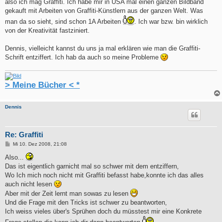
also ich mag Graffiti. Ich habe mir in USA mal einen ganzen Bildband
gekauft mit Arbeiten von Graffiti-Künstlern aus der ganzen Welt. Was
man da so sieht, sind schon 1A Arbeiten
. Ich war bzw. bin wirklich
von der Kreativität fastziniert.
Dennis, vielleicht kannst du uns ja mal erklären wie man die Graffiti-
Schrift entziffert. Ich hab da auch so meine Probleme
> Meine Bücher < *
Dennis
Re: Graffiti
B
Mi 10. Dez 2008, 21:08
e
i
Also...
t
Das ist eigentlich garnicht mal so schwer mit dem entziffern,
r
a
Wo Ich mich noch nicht mit Graffiti befasst habe,konnte ich das alles
g
auch nicht lesen
Aber mit der Zeit lernt man sowas zu lesen
Und die Frage mit den Tricks ist schwer zu beantworten,
Ich weiss vieles über's Sprühen doch du müsstest mir eine Konkrete