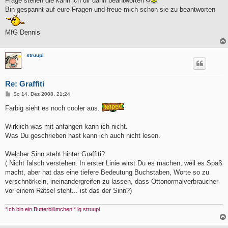
Frage stellen die kann ich dir dann beantworten
Bin gespannt auf eure Fragen und freue mich schon sie zu beantworten
MfG Dennis
struupi
Re: Graffiti
B
So 14. Dez 2008, 21:24
e
i
Farbig sieht es noch cooler aus.
t
r
a
Wirklich was mit anfangen kann ich nicht.
g
Was Du geschrieben hast kann ich auch nicht lesen.
Welcher Sinn steht hinter Graffiti?
( Nicht falsch verstehen. In erster Linie wirst Du es machen, weil es Spaß
macht, aber hat das eine tiefere Bedeutung Buchstaben, Worte so zu
verschnörkeln, ineinandergreifen zu lassen, dass Ottonormalverbraucher
vor einem Rätsel steht... ist das der Sinn?)
*Ich bin ein Butterblümchen!* lg struupi