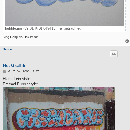
bubble.jpg (39.81 KiB) 849415 mal betrachtet
Ding Dong die Hex ist tot
Dennis
Re: Graffiti
B
Mi 17. Dez 2008, 11:27
e
i
Hier ist ein style:
t
Erstmal Bubblestyle:
r
a
g