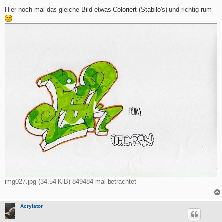
e
i
Hier noch mal das gleiche Bild etwas Coloriert (Stabilo's) und richtig rum
t
r
a
g
img027.jpg (34.54 KiB) 849484 mal betrachtet
Acrylator