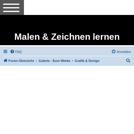
Malen & Zeichnen lernen
FAQ
Anmelden
S
Foren-Übersicht
Galerie - Eure Werke
Grafik & Design
u
c
h
e