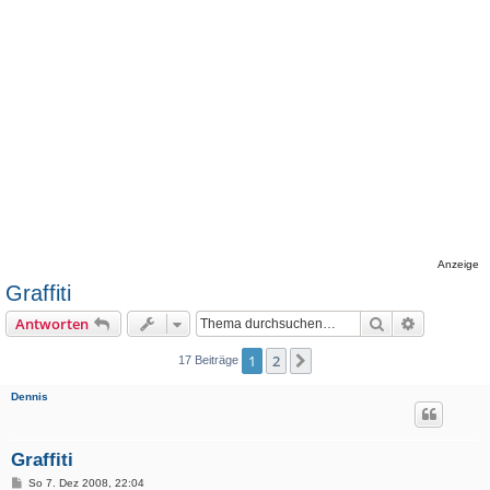
Anzeige
Graffiti
Suche
Erweiterte
Antworten
1
2
Nächste
17 Beiträge
Dennis
Graffiti
B
So 7. Dez 2008, 22:04