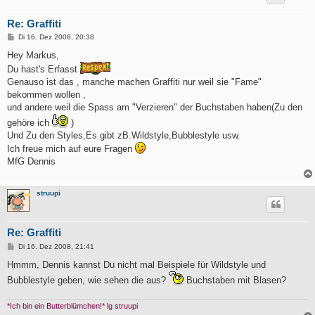
Re: Graffiti
B
Di 16. Dez 2008, 20:38
e
i
Hey Markus,
t
Du hast's Erfasst
r
a
Genauso ist das , manche machen Graffiti nur weil sie "Fame"
g
bekommen wollen ,
und andere weil die Spass am "Verzieren" der Buchstaben haben(Zu den
gehöre ich
)
Und Zu den Styles,Es gibt zB.Wildstyle,Bubblestyle usw.
Ich freue mich auf eure Fragen
MfG Dennis
struupi
Re: Graffiti
B
Di 16. Dez 2008, 21:41
e
i
Hmmm, Dennis kannst Du nicht mal Beispiele für Wildstyle und
t
Bubblestyle geben, wie sehen die aus?
Buchstaben mit Blasen?
r
a
g
*Ich bin ein Butterblümchen!* lg struupi