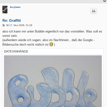
Acrylator
Re: Graffiti
B
Mi 17. Dez 2008, 01:28
e
i
also ich kann mir unter Bubble eigentlich nur das vorstellen. Was soll es
t
sonst sein.
r
a
(außerdem würde ich sagen, also im Nachhinein , daß die Google -
g
Bildersuche doch recht nütlich ist
)
DATEIANHÄNGE