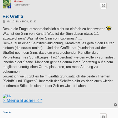
Markus
Administrator
Re: Graffiti
B
Mo 15. Dez 2008, 22:22
e
i
Denke die Frage ist wahrscheinlich nicht so einfach zu beantworten
t
Was ist der Sinn von Kunst? Was ist der Sinn davon etwas 1:1
r
a
abzuzeichnen? Was ist der Sinn von Kubismus? ....
g
Denke, zum einen Selbstverwirklichung, Kreativität, es gefällt den Leuten
einfach (die sowas malen)... Und das Graffiti hat (zumindest auf der
Straße) noch den Sinn, dass die entsprechenden Künstler durch
Verbreitung ihres Schriftzuges (Tag) "berühmt" werden wollen - zumindest
innerhalb der Szene. Manchen geht es darum ihren Schriftzug auf einem
möglichst unmöglichen Ort zu platzieren, um mehr Achtung zu
bekommen.
Soweit ich weißt gibt es beim Graffiti grundsätzlich die beiden Themen
"Schrift" und "Figuren". Innerhalb der Schriften gibt es dann auch wieder
bestimmte Stile, die sich mit der Zeit entwickelt haben.
> Meine Bücher < *
Dennis