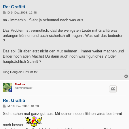
Re: Graffiti
B
Di 9. Dez 2008, 12:48
e
i
na - immerhin . Sieht ja schonmal nach was aus.
t
r
a
Das Problem ist vermutlich, daß die wenigsten Leute mit Graffiti was
g
anfangen können und auch sicherlich oft fragen : Was soll das bedeuten
?
Das soll Dir aber jetzt nicht den Mut nehmen . Immer weiter machen und
Bilder hochladen.Machst Du dann auch noch was figürliches ? Oder
hauptsächlich Schrift ?
Ding Dong die Hex ist tot
Markus
Administrator
Re: Graffiti
B
Mi 10. Dez 2008, 01:20
e
i
Sieht schon mal ganz gut aus. Mit deinen neuen Stiften wirds bestimmt
t
r
a
noch besser
g