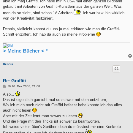
also ich mag Graffiti. Ich habe mir in USA mal einen ganzen Bildband
gekauft mit Arbeiten von Graffiti-Künstlern aus der ganzen Welt. Was
man da so sieht, sind schon 1A Arbeiten
. Ich war bzw. bin wirklich
von der Kreativität fastziniert.
Dennis, vielleicht kannst du uns ja mal erklären wie man die Graffiti-
Schrift entziffert. Ich hab da auch so meine Probleme
> Meine Bücher < *
Dennis
Re: Graffiti
B
Mi 10. Dez 2008, 21:08
e
i
Also...
t
Das ist eigentlich garnicht mal so schwer mit dem entziffern,
r
a
Wo Ich mich noch nicht mit Graffiti befasst habe,konnte ich das alles
g
auch nicht lesen
Aber mit der Zeit lernt man sowas zu lesen
Und die Frage mit den Tricks ist schwer zu beantworten,
Ich weiss vieles über's Sprühen doch du müsstest mir eine Konkrete