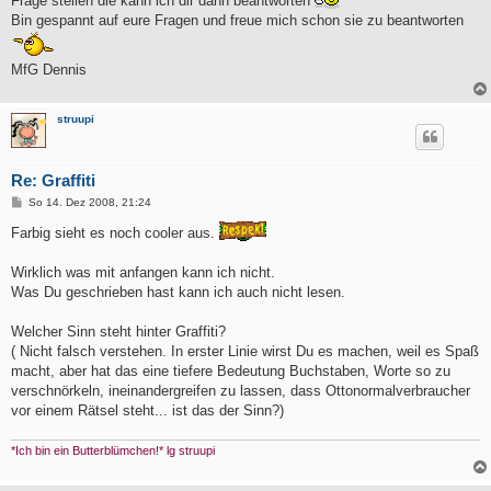
Frage stellen die kann ich dir dann beantworten
Bin gespannt auf eure Fragen und freue mich schon sie zu beantworten
MfG Dennis
struupi
Re: Graffiti
B
So 14. Dez 2008, 21:24
e
i
Farbig sieht es noch cooler aus.
t
r
a
Wirklich was mit anfangen kann ich nicht.
g
Was Du geschrieben hast kann ich auch nicht lesen.
Welcher Sinn steht hinter Graffiti?
( Nicht falsch verstehen. In erster Linie wirst Du es machen, weil es Spaß
macht, aber hat das eine tiefere Bedeutung Buchstaben, Worte so zu
verschnörkeln, ineinandergreifen zu lassen, dass Ottonormalverbraucher
vor einem Rätsel steht... ist das der Sinn?)
*Ich bin ein Butterblümchen!* lg struupi