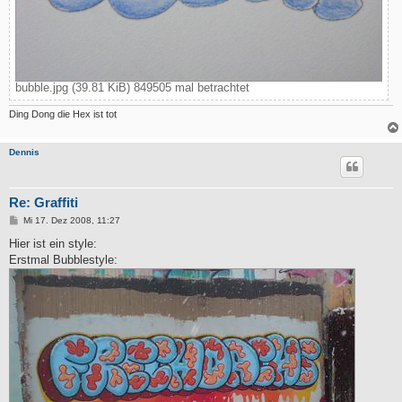
bubble.jpg (39.81 KiB) 849505 mal betrachtet
Ding Dong die Hex ist tot
Dennis
Re: Graffiti
B
Mi 17. Dez 2008, 11:27
e
i
Hier ist ein style:
t
Erstmal Bubblestyle:
r
a
g