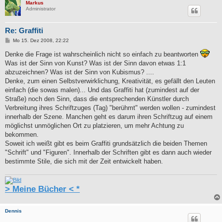
Markus
Administrator
Re: Graffiti
B
Mo 15. Dez 2008, 22:22
e
i
Denke die Frage ist wahrscheinlich nicht so einfach zu beantworten
t
Was ist der Sinn von Kunst? Was ist der Sinn davon etwas 1:1
r
a
abzuzeichnen? Was ist der Sinn von Kubismus? ....
g
Denke, zum einen Selbstverwirklichung, Kreativität, es gefällt den Leuten
einfach (die sowas malen)... Und das Graffiti hat (zumindest auf der
Straße) noch den Sinn, dass die entsprechenden Künstler durch
Verbreitung ihres Schriftzuges (Tag) "berühmt" werden wollen - zumindest
innerhalb der Szene. Manchen geht es darum ihren Schriftzug auf einem
möglichst unmöglichen Ort zu platzieren, um mehr Achtung zu
bekommen.
Soweit ich weißt gibt es beim Graffiti grundsätzlich die beiden Themen
"Schrift" und "Figuren". Innerhalb der Schriften gibt es dann auch wieder
bestimmte Stile, die sich mit der Zeit entwickelt haben.
> Meine Bücher < *
Dennis