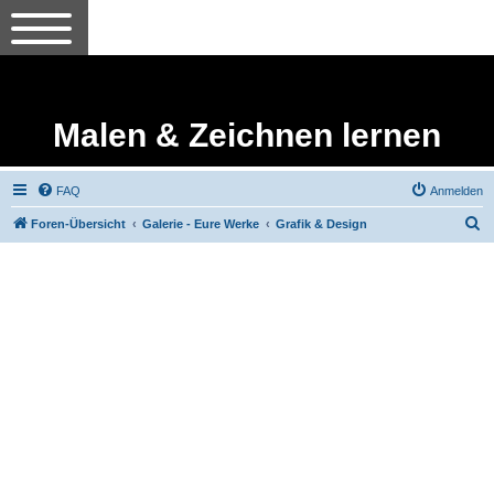
Malen & Zeichnen lernen
FAQ
Anmelden
S
Foren-Übersicht
Galerie - Eure Werke
Grafik & Design
u
c
h
e