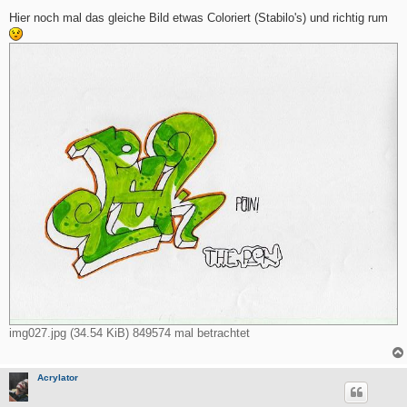
e
i
Hier noch mal das gleiche Bild etwas Coloriert (Stabilo's) und richtig rum
t
r
a
g
img027.jpg (34.54 KiB) 849574 mal betrachtet
Acrylator