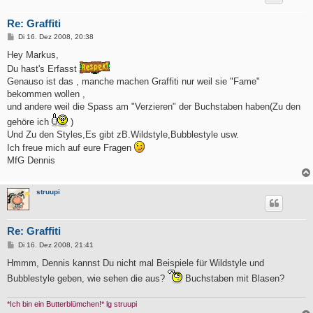
Re: Graffiti
B
Di 16. Dez 2008, 20:38
e
i
Hey Markus,
t
Du hast's Erfasst
r
a
Genauso ist das , manche machen Graffiti nur weil sie "Fame"
g
bekommen wollen ,
und andere weil die Spass am "Verzieren" der Buchstaben haben(Zu den
gehöre ich
)
Und Zu den Styles,Es gibt zB.Wildstyle,Bubblestyle usw.
Ich freue mich auf eure Fragen
MfG Dennis
struupi
Re: Graffiti
B
Di 16. Dez 2008, 21:41
e
i
Hmmm, Dennis kannst Du nicht mal Beispiele für Wildstyle und
t
Bubblestyle geben, wie sehen die aus?
Buchstaben mit Blasen?
r
a
g
*Ich bin ein Butterblümchen!* lg struupi