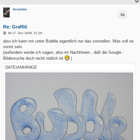
Acrylator
Re: Graffiti
B
Mi 17. Dez 2008, 01:28
e
i
also ich kann mir unter Bubble eigentlich nur das vorstellen. Was soll es
t
sonst sein.
r
a
(außerdem würde ich sagen, also im Nachhinein , daß die Google -
g
Bildersuche doch recht nütlich ist
)
DATEIANHÄNGE