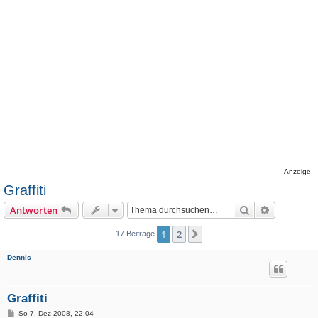
Anzeige
Graffiti
Suche
Erweiterte
Antworten
1
2
Nächste
17 Beiträge
Dennis
Graffiti
B
So 7. Dez 2008, 22:04