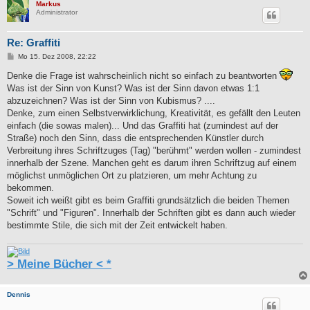
Markus
Administrator
Re: Graffiti
B
Mo 15. Dez 2008, 22:22
e
i
Denke die Frage ist wahrscheinlich nicht so einfach zu beantworten
t
Was ist der Sinn von Kunst? Was ist der Sinn davon etwas 1:1
r
a
abzuzeichnen? Was ist der Sinn von Kubismus? ....
g
Denke, zum einen Selbstverwirklichung, Kreativität, es gefällt den Leuten
einfach (die sowas malen)... Und das Graffiti hat (zumindest auf der
Straße) noch den Sinn, dass die entsprechenden Künstler durch
Verbreitung ihres Schriftzuges (Tag) "berühmt" werden wollen - zumindest
innerhalb der Szene. Manchen geht es darum ihren Schriftzug auf einem
möglichst unmöglichen Ort zu platzieren, um mehr Achtung zu
bekommen.
Soweit ich weißt gibt es beim Graffiti grundsätzlich die beiden Themen
"Schrift" und "Figuren". Innerhalb der Schriften gibt es dann auch wieder
bestimmte Stile, die sich mit der Zeit entwickelt haben.
> Meine Bücher < *
Dennis