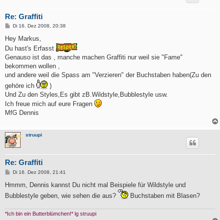
Re: Graffiti
B
Di 16. Dez 2008, 20:38
e
i
Hey Markus,
t
Du hast's Erfasst
r
a
Genauso ist das , manche machen Graffiti nur weil sie "Fame"
g
bekommen wollen ,
und andere weil die Spass am "Verzieren" der Buchstaben haben(Zu den
gehöre ich
)
Und Zu den Styles,Es gibt zB.Wildstyle,Bubblestyle usw.
Ich freue mich auf eure Fragen
MfG Dennis
struupi
Re: Graffiti
B
Di 16. Dez 2008, 21:41
e
i
Hmmm, Dennis kannst Du nicht mal Beispiele für Wildstyle und
t
Bubblestyle geben, wie sehen die aus?
Buchstaben mit Blasen?
r
a
g
*Ich bin ein Butterblümchen!* lg struupi