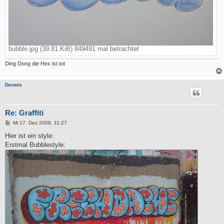
bubble.jpg (39.81 KiB) 849491 mal betrachtet
Ding Dong die Hex ist tot
Dennis
Re: Graffiti
B
Mi 17. Dez 2008, 11:27
e
i
Hier ist ein style:
t
Erstmal Bubblestyle:
r
a
g