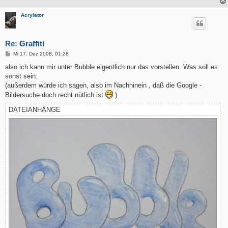
Acrylator
Re: Graffiti
B
Mi 17. Dez 2008, 01:28
e
i
also ich kann mir unter Bubble eigentlich nur das vorstellen. Was soll es
t
sonst sein.
r
a
(außerdem würde ich sagen, also im Nachhinein , daß die Google -
g
Bildersuche doch recht nütlich ist
)
DATEIANHÄNGE