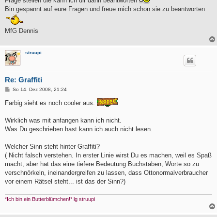
Frage stellen die kann ich dir dann beantworten
Bin gespannt auf eure Fragen und freue mich schon sie zu beantworten
MfG Dennis
struupi
Re: Graffiti
B
So 14. Dez 2008, 21:24
e
i
Farbig sieht es noch cooler aus.
t
r
a
Wirklich was mit anfangen kann ich nicht.
g
Was Du geschrieben hast kann ich auch nicht lesen.
Welcher Sinn steht hinter Graffiti?
( Nicht falsch verstehen. In erster Linie wirst Du es machen, weil es Spaß
macht, aber hat das eine tiefere Bedeutung Buchstaben, Worte so zu
verschnörkeln, ineinandergreifen zu lassen, dass Ottonormalverbraucher
vor einem Rätsel steht... ist das der Sinn?)
*Ich bin ein Butterblümchen!* lg struupi