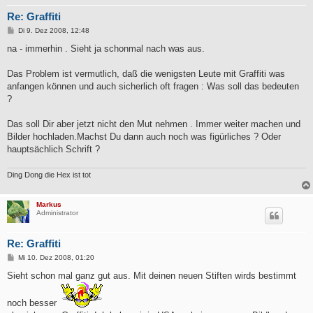
Re: Graffiti
B
Di 9. Dez 2008, 12:48
e
i
na - immerhin . Sieht ja schonmal nach was aus.
t
r
a
Das Problem ist vermutlich, daß die wenigsten Leute mit Graffiti was
g
anfangen können und auch sicherlich oft fragen : Was soll das bedeuten
?
Das soll Dir aber jetzt nicht den Mut nehmen . Immer weiter machen und
Bilder hochladen.Machst Du dann auch noch was figürliches ? Oder
hauptsächlich Schrift ?
Ding Dong die Hex ist tot
Markus
Administrator
Re: Graffiti
B
Mi 10. Dez 2008, 01:20
e
i
Sieht schon mal ganz gut aus. Mit deinen neuen Stiften wirds bestimmt
t
r
a
noch besser
g