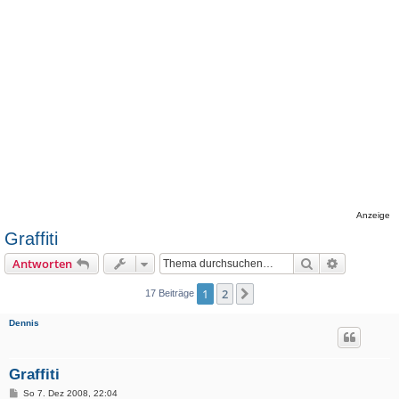
Anzeige
Graffiti
Suche
Erweiterte
Antworten
1
2
Nächste
17 Beiträge
Dennis
Graffiti
B
So 7. Dez 2008, 22:04