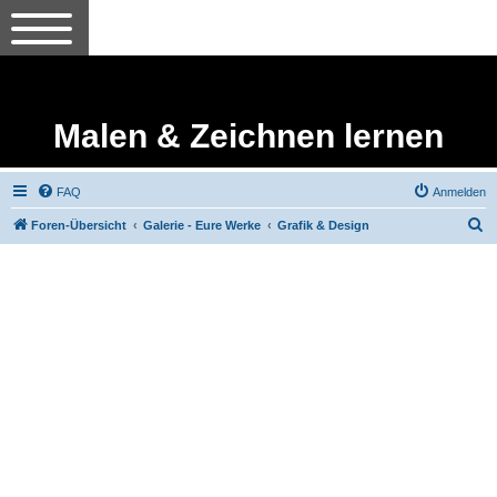
Malen & Zeichnen lernen
FAQ
Anmelden
S
Foren-Übersicht
Galerie - Eure Werke
Grafik & Design
u
c
h
e