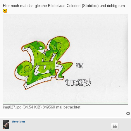
e
i
Hier noch mal das gleiche Bild etwas Coloriert (Stabilo's) und richtig rum
t
r
a
g
img027.jpg (34.54 KiB) 849560 mal betrachtet
Acrylator