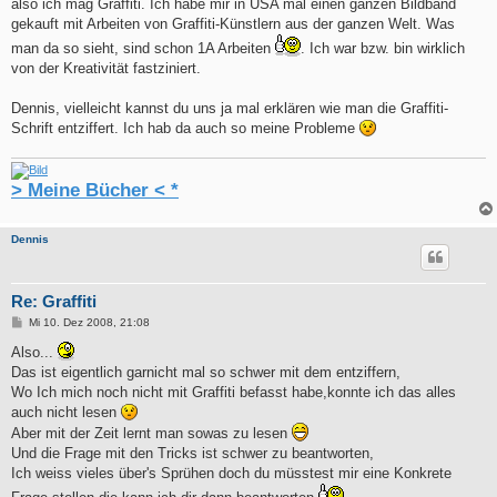
also ich mag Graffiti. Ich habe mir in USA mal einen ganzen Bildband
gekauft mit Arbeiten von Graffiti-Künstlern aus der ganzen Welt. Was
man da so sieht, sind schon 1A Arbeiten
. Ich war bzw. bin wirklich
von der Kreativität fastziniert.
Dennis, vielleicht kannst du uns ja mal erklären wie man die Graffiti-
Schrift entziffert. Ich hab da auch so meine Probleme
> Meine Bücher < *
Dennis
Re: Graffiti
B
Mi 10. Dez 2008, 21:08
e
i
Also...
t
Das ist eigentlich garnicht mal so schwer mit dem entziffern,
r
a
Wo Ich mich noch nicht mit Graffiti befasst habe,konnte ich das alles
g
auch nicht lesen
Aber mit der Zeit lernt man sowas zu lesen
Und die Frage mit den Tricks ist schwer zu beantworten,
Ich weiss vieles über's Sprühen doch du müsstest mir eine Konkrete