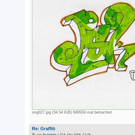
img027.jpg (34.54 KiB) 849559 mal betrachtet
Re: Graffiti
B
von
Acrylator
»
Di 9. Dez 2008, 12:48