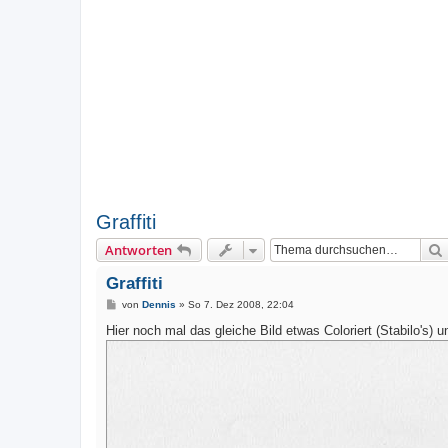
Graffiti
Antworten
Graffiti
B
von
Dennis
»
So 7. Dez 2008, 22:04
e
i
Hier noch mal das gleiche Bild etwas Coloriert (Stabilo's) u
t
r
a
g