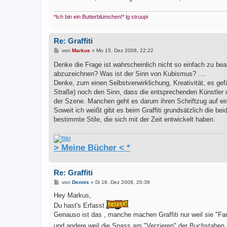
*Ich bin ein Butterblümchen!* lg struupi
Re: Graffiti
B
von
Markus
»
Mo 15. Dez 2008, 22:22
e
i
Denke die Frage ist wahrscheinlich nicht so einfach zu be
t
abzuzeichnen? Was ist der Sinn von Kubismus? ....
r
a
Denke, zum einen Selbstverwirklichung, Kreativität, es gefä
g
Straße) noch den Sinn, dass die entsprechenden Künstler d
der Szene. Manchen geht es darum ihren Schriftzug auf e
Soweit ich weißt gibt es beim Graffiti grundsätzlich die be
bestimmte Stile, die sich mit der Zeit entwickelt haben.
> Meine Bücher < *
Re: Graffiti
B
von
Dennis
»
Di 16. Dez 2008, 20:38
e
i
Hey Markus,
t
Du hast's Erfasst
r
a
Genauso ist das , manche machen Graffiti nur weil sie "
g
und andere weil die Spass am "Verzieren" der Buchstaben