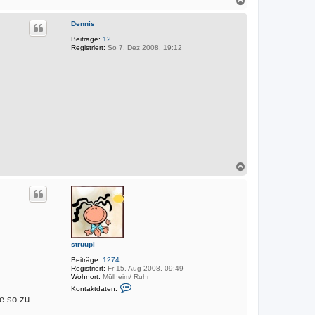
r
k
a
t
c
d
Dennis
h
a
o
Beiträge:
12
t
Registriert:
So 7. Dez 2008, 19:12
e
b
n
e
v
n
o
n
M
a
r
k
u
s
N
a
c
h
o
b
e
n
struupi
Beiträge:
1274
Registriert:
Fr 15. Aug 2008, 09:49
Wohnort:
Mülheim/ Ruhr
K
Kontaktdaten:
o
te so zu
n
t