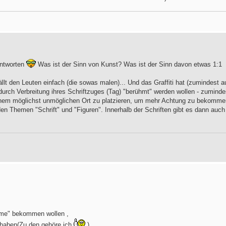
antworten
Was ist der Sinn von Kunst? Was ist der Sinn davon etwas 1:1
llt den Leuten einfach (die sowas malen)... Und das Graffiti hat (zumindest a
urch Verbreitung ihres Schriftzuges (Tag) "berühmt" werden wollen - zuminde
inem möglichst unmöglichen Ort zu platzieren, um mehr Achtung zu bekomme
iden Themen "Schrift" und "Figuren". Innerhalb der Schriften gibt es dann auch
Fame" bekommen wollen ,
 haben(Zu den gehöre ich
)