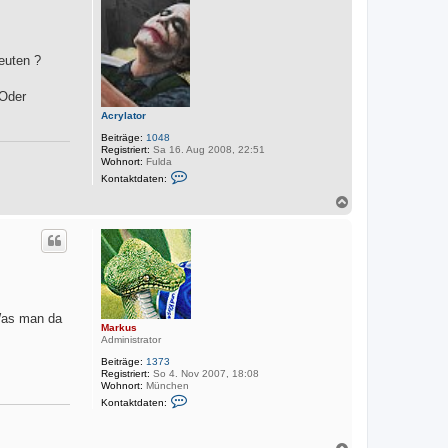
o
b
e
n
euten ?
 Oder
Acrylator
Beiträge:
1048
Registriert:
Sa 16. Aug 2008, 22:51
Wohnort:
Fulda
K
Kontaktdaten:
o
n
N
t
a
a
c
k
h
t
o
d
a
b
t
e
e
n
n
v
 Was man da
Markus
o
Administrator
n
A
Beiträge:
1373
c
Registriert:
So 4. Nov 2007, 18:08
r
Wohnort:
München
y
K
l
Kontaktdaten:
o
a
n
t
t
o
a
N