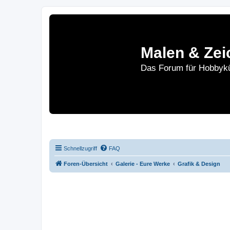
Malen & Zei
Das Forum für Hobbykü
Home
Le
Schnellzugriff
FAQ
Foren-Übersicht
Galerie - Eure Werke
Grafik & Design