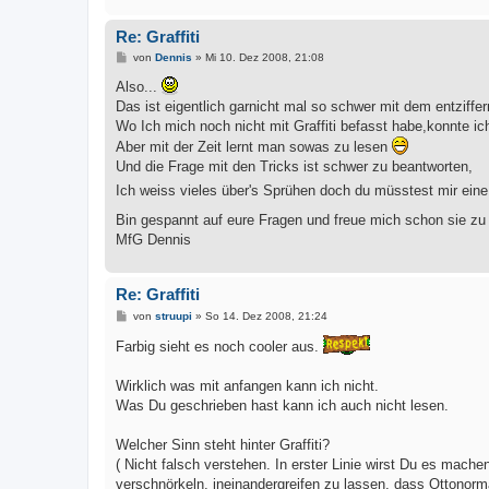
Re: Graffiti
B
von
Dennis
»
Mi 10. Dez 2008, 21:08
e
i
Also...
t
Das ist eigentlich garnicht mal so schwer mit dem entziffer
r
a
Wo Ich mich noch nicht mit Graffiti befasst habe,konnte ic
g
Aber mit der Zeit lernt man sowas zu lesen
Und die Frage mit den Tricks ist schwer zu beantworten,
Ich weiss vieles über's Sprühen doch du müsstest mir eine
Bin gespannt auf eure Fragen und freue mich schon sie z
MfG Dennis
Re: Graffiti
B
von
struupi
»
So 14. Dez 2008, 21:24
e
i
Farbig sieht es noch cooler aus.
t
r
a
Wirklich was mit anfangen kann ich nicht.
g
Was Du geschrieben hast kann ich auch nicht lesen.
Welcher Sinn steht hinter Graffiti?
( Nicht falsch verstehen. In erster Linie wirst Du es mac
verschnörkeln, ineinandergreifen zu lassen, dass Ottonorma