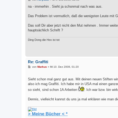
e
i
na - immerhin . Sieht ja schonmal nach was aus.
t
r
a
Das Problem ist vermutlich, daß die wenigsten Leute mit Gr
g
Das soll Dir aber jetzt nicht den Mut nehmen . Immer wei
hauptsächlich Schrift ?
Ding Dong die Hex ist tot
Re: Graffiti
B
von
Markus
»
Mi 10. Dez 2008, 01:20
e
i
t
Sieht schon mal ganz gut aus. Mit deinen neuen Stiften w
r
a
also ich mag Graffiti. Ich habe mir in USA mal einen ganz
g
so sieht, sind schon 1A Arbeiten
. Ich war bzw. bin wirk
Dennis, vielleicht kannst du uns ja mal erklären wie man di
> Meine Bücher < *