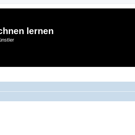
chnen lernen
nstler
rnen
Forum
Bl