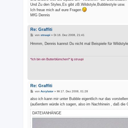
Und Zu den Styles,Es gibt zB.Wildstyle,Bubblestyle usw.
Ich freue mich auf eure Fragen
MfG Dennis
Re: Graffiti
B
von
struupi
»
Di 16. Dez 2008, 21:41
e
i
Hmmm, Dennis kannst Du nicht mal Beispiele für Wildstyl
t
r
a
g
*Ich bin ein Butterblümchen!* lg struupi
Re: Graffiti
B
von
Acrylator
»
Mi 17. Dez 2008, 01:28
e
i
also ich kann mir unter Bubble eigentlich nur das vorstelle
t
(außerdem würde ich sagen, also im Nachhinein , daß die G
r
a
g
DATEIANHÄNGE