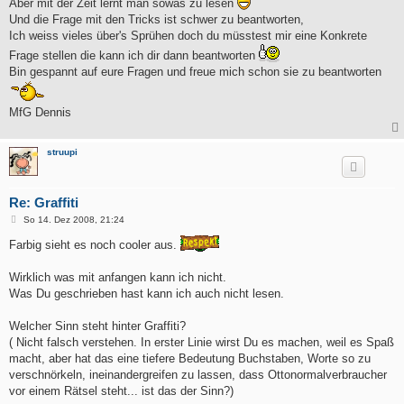
Aber mit der Zeit lernt man sowas zu lesen
Und die Frage mit den Tricks ist schwer zu beantworten,
Ich weiss vieles über's Sprühen doch du müsstest mir eine Konkrete
Frage stellen die kann ich dir dann beantworten
Bin gespannt auf eure Fragen und freue mich schon sie zu beantworten
MfG Dennis
struupi
Re: Graffiti
B
So 14. Dez 2008, 21:24
e
i
Farbig sieht es noch cooler aus.
t
r
a
Wirklich was mit anfangen kann ich nicht.
g
Was Du geschrieben hast kann ich auch nicht lesen.
Welcher Sinn steht hinter Graffiti?
( Nicht falsch verstehen. In erster Linie wirst Du es machen, weil es Spaß
macht, aber hat das eine tiefere Bedeutung Buchstaben, Worte so zu
verschnörkeln, ineinandergreifen zu lassen, dass Ottonormalverbraucher
vor einem Rätsel steht... ist das der Sinn?)