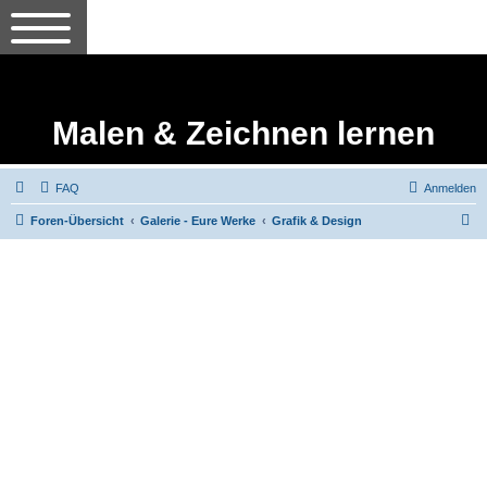
Malen & Zeichnen lernen
FAQ
Anmelden
S
Foren-Übersicht
Galerie - Eure Werke
Grafik & Design
u
c
h
e