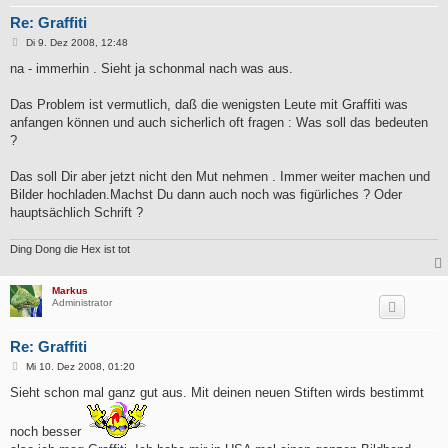
Re: Graffiti
B
Di 9. Dez 2008, 12:48
e
i
na - immerhin . Sieht ja schonmal nach was aus.
t
r
a
Das Problem ist vermutlich, daß die wenigsten Leute mit Graffiti was
g
anfangen können und auch sicherlich oft fragen : Was soll das bedeuten
?
Das soll Dir aber jetzt nicht den Mut nehmen . Immer weiter machen und
Bilder hochladen.Machst Du dann auch noch was figürliches ? Oder
hauptsächlich Schrift ?
Ding Dong die Hex ist tot
Markus
Administrator
Re: Graffiti
B
Mi 10. Dez 2008, 01:20
e
i
Sieht schon mal ganz gut aus. Mit deinen neuen Stiften wirds bestimmt
t
r
a
noch besser
g