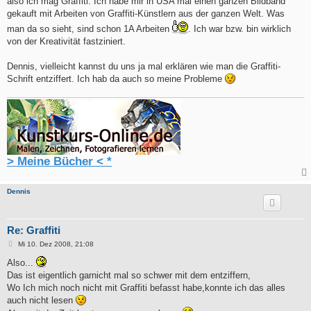
also ich mag Graffiti. Ich habe mir in USA mal einen ganzen Bildband
gekauft mit Arbeiten von Graffiti-Künstlern aus der ganzen Welt. Was
man da so sieht, sind schon 1A Arbeiten
. Ich war bzw. bin wirklich
von der Kreativität fastziniert.
Dennis, vielleicht kannst du uns ja mal erklären wie man die Graffiti-
Schrift entziffert. Ich hab da auch so meine Probleme
> Meine Bücher < *
Dennis
Re: Graffiti
B
Mi 10. Dez 2008, 21:08
e
i
Also...
t
Das ist eigentlich garnicht mal so schwer mit dem entziffern,
r
a
Wo Ich mich noch nicht mit Graffiti befasst habe,konnte ich das alles
g
auch nicht lesen