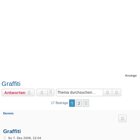
Anzeige
Graffiti
Suche
Erweiterte
Antworten
1
2
Nächste
17 Beiträge
Dennis
Graffiti
B
So 7. Dez 2008, 22:04