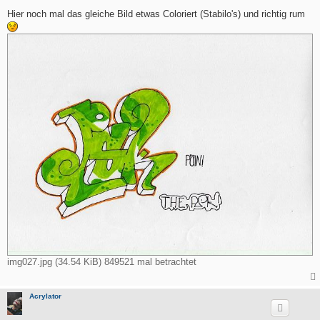
e
i
Hier noch mal das gleiche Bild etwas Coloriert (Stabilo's) und richtig rum
t
r
a
g
img027.jpg (34.54 KiB) 849521 mal betrachtet
Acrylator