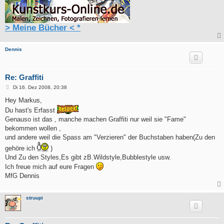
> Meine Bücher < *
Dennis
Re: Graffiti
B
Di 16. Dez 2008, 20:38
e
i
Hey Markus,
t
Du hast's Erfasst
r
a
Genauso ist das , manche machen Graffiti nur weil sie "Fame"
g
bekommen wollen ,
und andere weil die Spass am "Verzieren" der Buchstaben haben(Zu den
gehöre ich
)
Und Zu den Styles,Es gibt zB.Wildstyle,Bubblestyle usw.
Ich freue mich auf eure Fragen
MfG Dennis
struupi