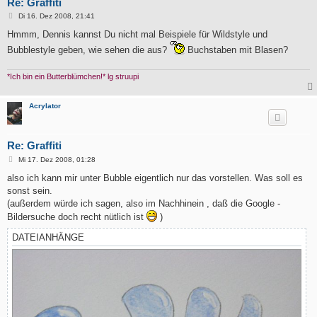
Re: Graffiti
B
Di 16. Dez 2008, 21:41
e
i
Hmmm, Dennis kannst Du nicht mal Beispiele für Wildstyle und
t
Bubblestyle geben, wie sehen die aus?
Buchstaben mit Blasen?
r
a
g
*Ich bin ein Butterblümchen!* lg struupi
Acrylator
Re: Graffiti
B
Mi 17. Dez 2008, 01:28
e
i
also ich kann mir unter Bubble eigentlich nur das vorstellen. Was soll es
t
sonst sein.
r
a
(außerdem würde ich sagen, also im Nachhinein , daß die Google -
g
Bildersuche doch recht nütlich ist
)
DATEIANHÄNGE