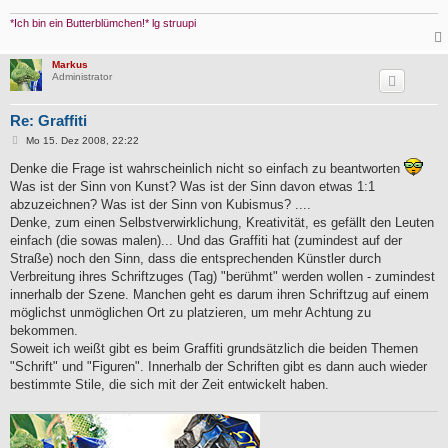
*Ich bin ein Butterblümchen!* lg struupi
Markus
Administrator
Re: Graffiti
B
Mo 15. Dez 2008, 22:22
e
i
Denke die Frage ist wahrscheinlich nicht so einfach zu beantworten
t
Was ist der Sinn von Kunst? Was ist der Sinn davon etwas 1:1
r
a
abzuzeichnen? Was ist der Sinn von Kubismus? ....
g
Denke, zum einen Selbstverwirklichung, Kreativität, es gefällt den Leuten
einfach (die sowas malen)... Und das Graffiti hat (zumindest auf der
Straße) noch den Sinn, dass die entsprechenden Künstler durch
Verbreitung ihres Schriftzuges (Tag) "berühmt" werden wollen - zumindest
innerhalb der Szene. Manchen geht es darum ihren Schriftzug auf einem
möglichst unmöglichen Ort zu platzieren, um mehr Achtung zu
bekommen.
Soweit ich weißt gibt es beim Graffiti grundsätzlich die beiden Themen
"Schrift" und "Figuren". Innerhalb der Schriften gibt es dann auch wieder
bestimmte Stile, die sich mit der Zeit entwickelt haben.