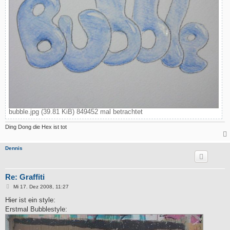
bubble.jpg (39.81 KiB) 849452 mal betrachtet
Ding Dong die Hex ist tot
Dennis
Re: Graffiti
B
Mi 17. Dez 2008, 11:27
e
i
Hier ist ein style:
t
Erstmal Bubblestyle:
r
a
g