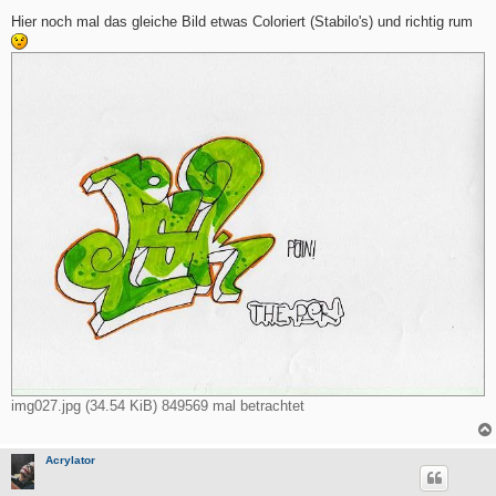
e
i
Hier noch mal das gleiche Bild etwas Coloriert (Stabilo's) und richtig rum
t
r
a
g
img027.jpg (34.54 KiB) 849569 mal betrachtet
Acrylator