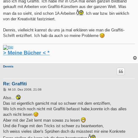
also ich mag Graffiti. Ich habe mir in USA mal einen ganzen Bildband
gekauft mit Arbeiten von Graffiti-Künstlern aus der ganzen Welt. Was
man da so sieht, sind schon 1A Arbeiten
. Ich war bzw. bin wirklich
von der Kreativität fastziniert.
Dennis, vielleicht kannst du uns ja mal erklären wie man die Graffiti-
Schrift entziffert. Ich hab da auch so meine Probleme
> Meine Bücher < *
Dennis
Re: Graffiti
B
Mi 10. Dez 2008, 21:08
e
i
Also...
t
Das ist eigentlich garnicht mal so schwer mit dem entziffern,
r
a
Wo Ich mich noch nicht mit Graffiti befasst habe,konnte ich das alles
g
auch nicht lesen
Aber mit der Zeit lernt man sowas zu lesen
Und die Frage mit den Tricks ist schwer zu beantworten,
Ich weiss vieles über's Sprühen doch du müsstest mir eine Konkrete