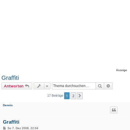
Anzeige
Graffiti
Suche
Erweiterte
Antworten
1
2
Nächste
17 Beiträge
Dennis
Graffiti
B
So 7. Dez 2008, 22:04