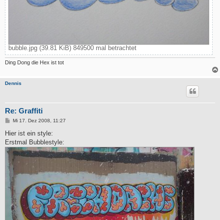
bubble.jpg (39.81 KiB) 849500 mal betrachtet
Ding Dong die Hex ist tot
Dennis
Re: Graffiti
B
Mi 17. Dez 2008, 11:27
e
i
Hier ist ein style:
t
Erstmal Bubblestyle:
r
a
g