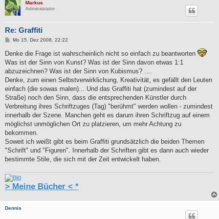
Markus
Administrator
Re: Graffiti
B
Mo 15. Dez 2008, 22:22
e
i
Denke die Frage ist wahrscheinlich nicht so einfach zu beantworten
t
Was ist der Sinn von Kunst? Was ist der Sinn davon etwas 1:1
r
a
abzuzeichnen? Was ist der Sinn von Kubismus? ....
g
Denke, zum einen Selbstverwirklichung, Kreativität, es gefällt den Leuten
einfach (die sowas malen)... Und das Graffiti hat (zumindest auf der
Straße) noch den Sinn, dass die entsprechenden Künstler durch
Verbreitung ihres Schriftzuges (Tag) "berühmt" werden wollen - zumindest
innerhalb der Szene. Manchen geht es darum ihren Schriftzug auf einem
möglichst unmöglichen Ort zu platzieren, um mehr Achtung zu
bekommen.
Soweit ich weißt gibt es beim Graffiti grundsätzlich die beiden Themen
"Schrift" und "Figuren". Innerhalb der Schriften gibt es dann auch wieder
bestimmte Stile, die sich mit der Zeit entwickelt haben.
> Meine Bücher < *
Dennis