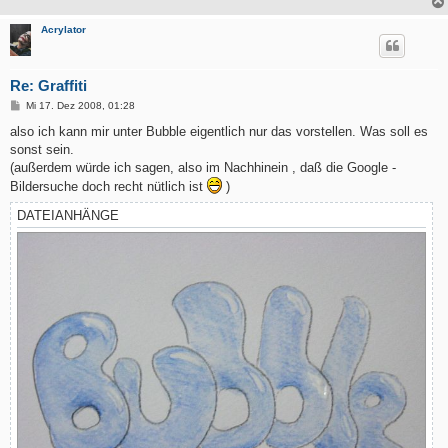
Acrylator
Re: Graffiti
B
Mi 17. Dez 2008, 01:28
e
i
also ich kann mir unter Bubble eigentlich nur das vorstellen. Was soll es
t
sonst sein.
r
a
(außerdem würde ich sagen, also im Nachhinein , daß die Google -
g
Bildersuche doch recht nütlich ist
)
DATEIANHÄNGE