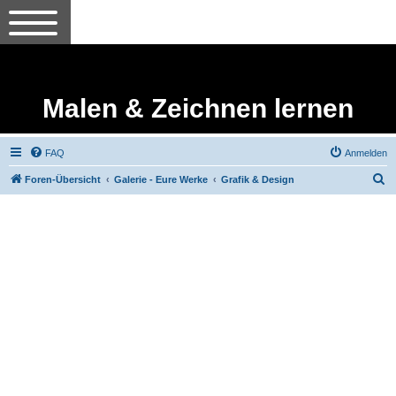
Malen & Zeichnen lernen
FAQ
Anmelden
S
Foren-Übersicht
Galerie - Eure Werke
Grafik & Design
u
c
h
e