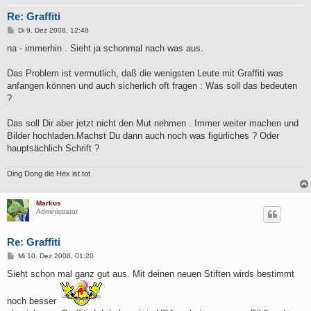
Re: Graffiti
B
Di 9. Dez 2008, 12:48
e
i
na - immerhin . Sieht ja schonmal nach was aus.
t
r
a
Das Problem ist vermutlich, daß die wenigsten Leute mit Graffiti was
g
anfangen können und auch sicherlich oft fragen : Was soll das bedeuten
?
Das soll Dir aber jetzt nicht den Mut nehmen . Immer weiter machen und
Bilder hochladen.Machst Du dann auch noch was figürliches ? Oder
hauptsächlich Schrift ?
Ding Dong die Hex ist tot
Markus
Administrator
Re: Graffiti
B
Mi 10. Dez 2008, 01:20
e
i
Sieht schon mal ganz gut aus. Mit deinen neuen Stiften wirds bestimmt
t
r
a
noch besser
g