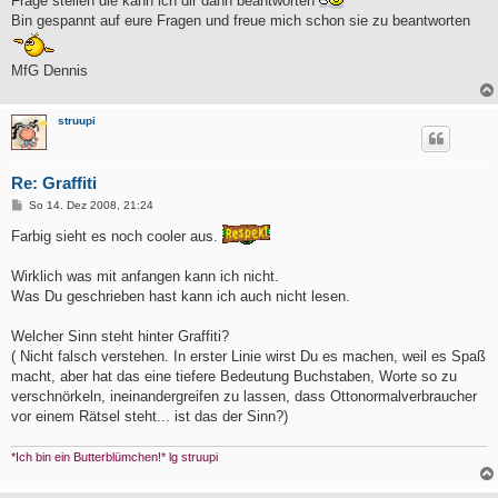
Frage stellen die kann ich dir dann beantworten
Bin gespannt auf eure Fragen und freue mich schon sie zu beantworten
MfG Dennis
struupi
Re: Graffiti
B
So 14. Dez 2008, 21:24
e
i
Farbig sieht es noch cooler aus.
t
r
a
Wirklich was mit anfangen kann ich nicht.
g
Was Du geschrieben hast kann ich auch nicht lesen.
Welcher Sinn steht hinter Graffiti?
( Nicht falsch verstehen. In erster Linie wirst Du es machen, weil es Spaß
macht, aber hat das eine tiefere Bedeutung Buchstaben, Worte so zu
verschnörkeln, ineinandergreifen zu lassen, dass Ottonormalverbraucher
vor einem Rätsel steht... ist das der Sinn?)
*Ich bin ein Butterblümchen!* lg struupi