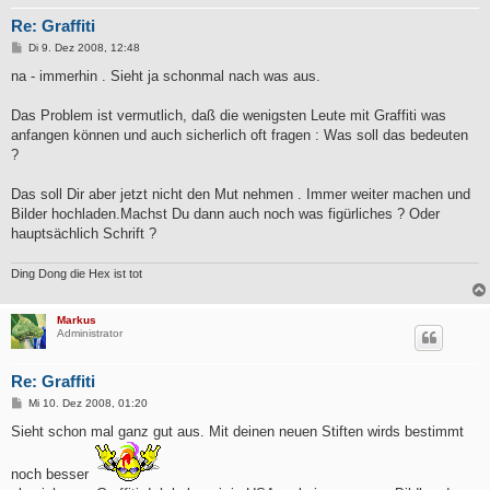
Re: Graffiti
B
Di 9. Dez 2008, 12:48
e
i
na - immerhin . Sieht ja schonmal nach was aus.
t
r
a
Das Problem ist vermutlich, daß die wenigsten Leute mit Graffiti was
g
anfangen können und auch sicherlich oft fragen : Was soll das bedeuten
?
Das soll Dir aber jetzt nicht den Mut nehmen . Immer weiter machen und
Bilder hochladen.Machst Du dann auch noch was figürliches ? Oder
hauptsächlich Schrift ?
Ding Dong die Hex ist tot
Markus
Administrator
Re: Graffiti
B
Mi 10. Dez 2008, 01:20
e
i
Sieht schon mal ganz gut aus. Mit deinen neuen Stiften wirds bestimmt
t
r
a
noch besser
g