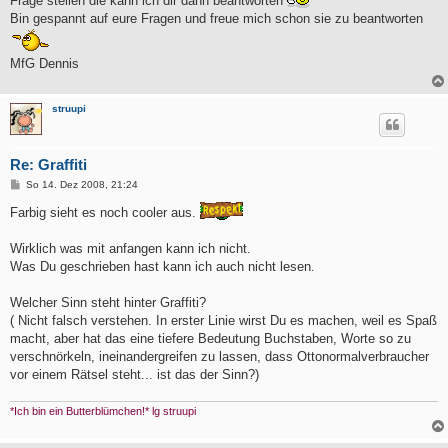
Frage stellen die kann ich dir dann beantworten
Bin gespannt auf eure Fragen und freue mich schon sie zu beantworten
MfG Dennis
struupi
Re: Graffiti
B
So 14. Dez 2008, 21:24
e
i
Farbig sieht es noch cooler aus.
t
r
a
Wirklich was mit anfangen kann ich nicht.
g
Was Du geschrieben hast kann ich auch nicht lesen.
Welcher Sinn steht hinter Graffiti?
( Nicht falsch verstehen. In erster Linie wirst Du es machen, weil es Spaß
macht, aber hat das eine tiefere Bedeutung Buchstaben, Worte so zu
verschnörkeln, ineinandergreifen zu lassen, dass Ottonormalverbraucher
vor einem Rätsel steht... ist das der Sinn?)
*Ich bin ein Butterblümchen!* lg struupi