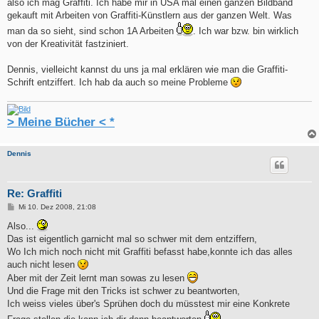
also ich mag Graffiti. Ich habe mir in USA mal einen ganzen Bildband
gekauft mit Arbeiten von Graffiti-Künstlern aus der ganzen Welt. Was
man da so sieht, sind schon 1A Arbeiten
. Ich war bzw. bin wirklich
von der Kreativität fastziniert.
Dennis, vielleicht kannst du uns ja mal erklären wie man die Graffiti-
Schrift entziffert. Ich hab da auch so meine Probleme
> Meine Bücher < *
Dennis
Re: Graffiti
B
Mi 10. Dez 2008, 21:08
e
i
Also...
t
Das ist eigentlich garnicht mal so schwer mit dem entziffern,
r
a
Wo Ich mich noch nicht mit Graffiti befasst habe,konnte ich das alles
g
auch nicht lesen
Aber mit der Zeit lernt man sowas zu lesen
Und die Frage mit den Tricks ist schwer zu beantworten,
Ich weiss vieles über's Sprühen doch du müsstest mir eine Konkrete