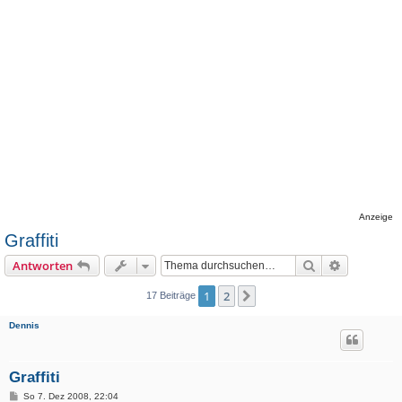
Anzeige
Graffiti
Suche
Erweiterte
Antworten
1
2
Nächste
17 Beiträge
Dennis
Graffiti
B
So 7. Dez 2008, 22:04