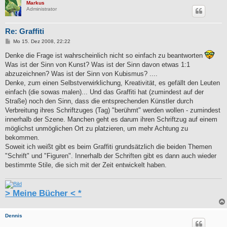
Markus
Administrator
Re: Graffiti
B
Mo 15. Dez 2008, 22:22
e
i
Denke die Frage ist wahrscheinlich nicht so einfach zu beantworten
t
Was ist der Sinn von Kunst? Was ist der Sinn davon etwas 1:1
r
a
abzuzeichnen? Was ist der Sinn von Kubismus? ....
g
Denke, zum einen Selbstverwirklichung, Kreativität, es gefällt den Leuten
einfach (die sowas malen)... Und das Graffiti hat (zumindest auf der
Straße) noch den Sinn, dass die entsprechenden Künstler durch
Verbreitung ihres Schriftzuges (Tag) "berühmt" werden wollen - zumindest
innerhalb der Szene. Manchen geht es darum ihren Schriftzug auf einem
möglichst unmöglichen Ort zu platzieren, um mehr Achtung zu
bekommen.
Soweit ich weißt gibt es beim Graffiti grundsätzlich die beiden Themen
"Schrift" und "Figuren". Innerhalb der Schriften gibt es dann auch wieder
bestimmte Stile, die sich mit der Zeit entwickelt haben.
> Meine Bücher < *
Dennis