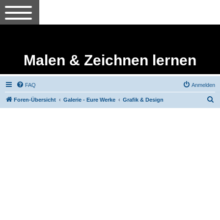
Malen & Zeichnen lernen
FAQ
Anmelden
S
Foren-Übersicht
Galerie - Eure Werke
Grafik & Design
u
c
h
e