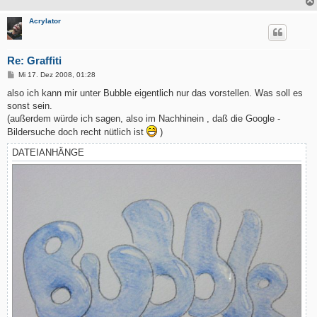
Acrylator
Re: Graffiti
B
Mi 17. Dez 2008, 01:28
e
i
also ich kann mir unter Bubble eigentlich nur das vorstellen. Was soll es
t
sonst sein.
r
a
(außerdem würde ich sagen, also im Nachhinein , daß die Google -
g
Bildersuche doch recht nütlich ist
)
DATEIANHÄNGE