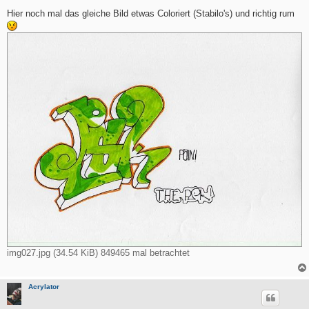
e
i
Hier noch mal das gleiche Bild etwas Coloriert (Stabilo's) und richtig rum
t
r
a
g
img027.jpg (34.54 KiB) 849465 mal betrachtet
Acrylator