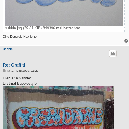
bubble.jpg (39.81 KiB) 849396 mal betrachtet
Ding Dong die Hex ist tot
Dennis
Re: Graffiti
B
Mi 17. Dez 2008, 11:27
e
i
Hier ist ein style:
t
Erstmal Bubblestyle:
r
a
g