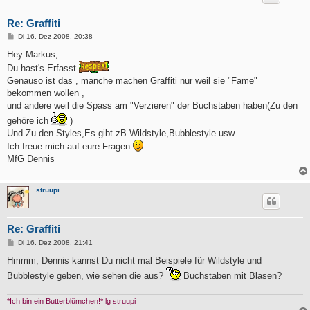
Re: Graffiti
B
Di 16. Dez 2008, 20:38
e
i
Hey Markus,
t
Du hast's Erfasst
r
a
Genauso ist das , manche machen Graffiti nur weil sie "Fame"
g
bekommen wollen ,
und andere weil die Spass am "Verzieren" der Buchstaben haben(Zu den
gehöre ich
)
Und Zu den Styles,Es gibt zB.Wildstyle,Bubblestyle usw.
Ich freue mich auf eure Fragen
MfG Dennis
struupi
Re: Graffiti
B
Di 16. Dez 2008, 21:41
e
i
Hmmm, Dennis kannst Du nicht mal Beispiele für Wildstyle und
t
Bubblestyle geben, wie sehen die aus?
Buchstaben mit Blasen?
r
a
g
*Ich bin ein Butterblümchen!* lg struupi