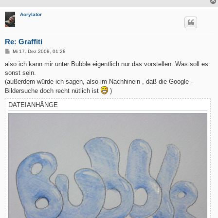
Acrylator
Re: Graffiti
B
Mi 17. Dez 2008, 01:28
e
i
also ich kann mir unter Bubble eigentlich nur das vorstellen. Was soll es
t
sonst sein.
r
a
(außerdem würde ich sagen, also im Nachhinein , daß die Google -
g
Bildersuche doch recht nütlich ist
)
DATEIANHÄNGE