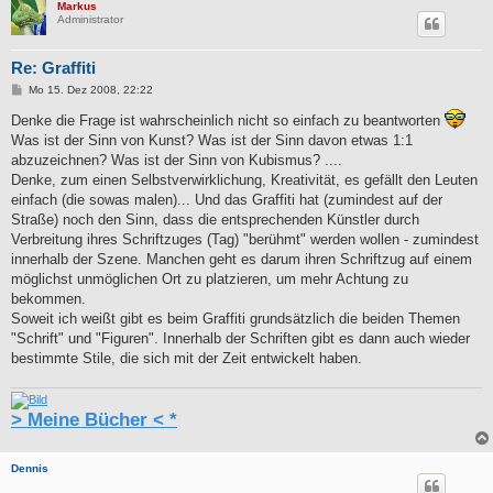
Markus
Administrator
Re: Graffiti
B
Mo 15. Dez 2008, 22:22
e
i
Denke die Frage ist wahrscheinlich nicht so einfach zu beantworten
t
Was ist der Sinn von Kunst? Was ist der Sinn davon etwas 1:1
r
a
abzuzeichnen? Was ist der Sinn von Kubismus? ....
g
Denke, zum einen Selbstverwirklichung, Kreativität, es gefällt den Leuten
einfach (die sowas malen)... Und das Graffiti hat (zumindest auf der
Straße) noch den Sinn, dass die entsprechenden Künstler durch
Verbreitung ihres Schriftzuges (Tag) "berühmt" werden wollen - zumindest
innerhalb der Szene. Manchen geht es darum ihren Schriftzug auf einem
möglichst unmöglichen Ort zu platzieren, um mehr Achtung zu
bekommen.
Soweit ich weißt gibt es beim Graffiti grundsätzlich die beiden Themen
"Schrift" und "Figuren". Innerhalb der Schriften gibt es dann auch wieder
bestimmte Stile, die sich mit der Zeit entwickelt haben.
> Meine Bücher < *
Dennis