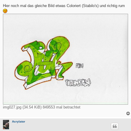
e
i
Hier noch mal das gleiche Bild etwas Coloriert (Stabilo's) und richtig rum
t
r
a
g
img027.jpg (34.54 KiB) 849553 mal betrachtet
Acrylator