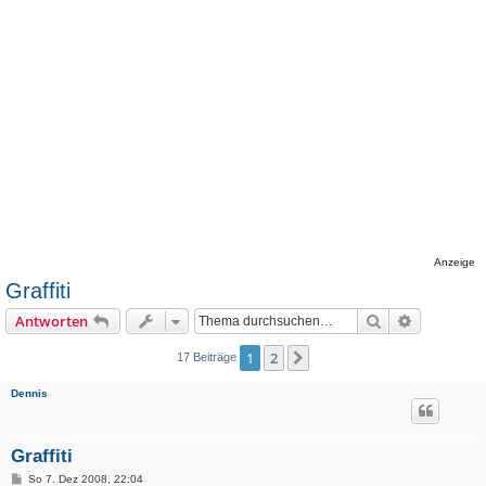
Anzeige
Graffiti
Suche
Erweiterte
Antworten
1
2
Nächste
17 Beiträge
Dennis
Graffiti
B
So 7. Dez 2008, 22:04