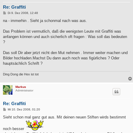
Re: Graffiti
B
Di 9. Dez 2008, 12:48
e
i
na - immerhin . Sieht ja schonmal nach was aus.
t
r
a
Das Problem ist vermutlich, daß die wenigsten Leute mit Graffiti was
g
anfangen können und auch sicherlich oft fragen : Was soll das bedeuten
?
Das soll Dir aber jetzt nicht den Mut nehmen . Immer weiter machen und
Bilder hochladen.Machst Du dann auch noch was figürliches ? Oder
hauptsächlich Schrift ?
Ding Dong die Hex ist tot
Markus
Administrator
Re: Graffiti
B
Mi 10. Dez 2008, 01:20
e
i
Sieht schon mal ganz gut aus. Mit deinen neuen Stiften wirds bestimmt
t
r
a
noch besser
g