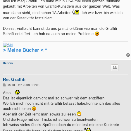
also ich mag Graffiti. Ich habe mir in USA mal einen ganzen Bildband
gekauft mit Arbeiten von Graffiti-Künstlern aus der ganzen Welt. Was
man da so sieht, sind schon 1A Arbeiten
. Ich war bzw. bin wirklich
von der Kreativität fastziniert.
Dennis, vielleicht kannst du uns ja mal erklären wie man die Graffiti-
Schrift entziffert. Ich hab da auch so meine Probleme
> Meine Bücher < *
Dennis
Re: Graffiti
B
Mi 10. Dez 2008, 21:08
e
i
Also...
t
Das ist eigentlich garnicht mal so schwer mit dem entziffern,
r
a
Wo Ich mich noch nicht mit Graffiti befasst habe,konnte ich das alles
g
auch nicht lesen
Aber mit der Zeit lernt man sowas zu lesen
Und die Frage mit den Tricks ist schwer zu beantworten,
Ich weiss vieles über's Sprühen doch du müsstest mir eine Konkrete