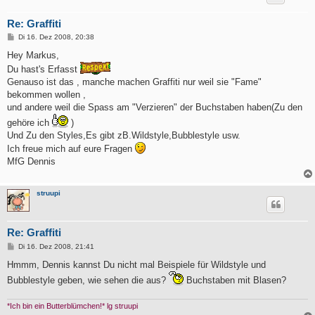
Re: Graffiti
B
Di 16. Dez 2008, 20:38
e
i
Hey Markus,
t
Du hast's Erfasst
r
a
Genauso ist das , manche machen Graffiti nur weil sie "Fame"
g
bekommen wollen ,
und andere weil die Spass am "Verzieren" der Buchstaben haben(Zu den
gehöre ich
)
Und Zu den Styles,Es gibt zB.Wildstyle,Bubblestyle usw.
Ich freue mich auf eure Fragen
MfG Dennis
struupi
Re: Graffiti
B
Di 16. Dez 2008, 21:41
e
i
Hmmm, Dennis kannst Du nicht mal Beispiele für Wildstyle und
t
Bubblestyle geben, wie sehen die aus?
Buchstaben mit Blasen?
r
a
g
*Ich bin ein Butterblümchen!* lg struupi