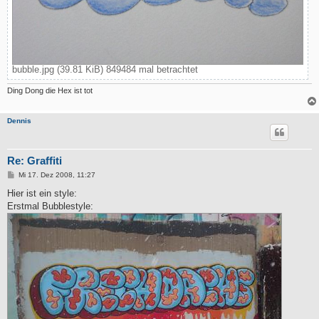
bubble.jpg (39.81 KiB) 849484 mal betrachtet
Ding Dong die Hex ist tot
Dennis
Re: Graffiti
B
Mi 17. Dez 2008, 11:27
e
i
Hier ist ein style:
t
Erstmal Bubblestyle:
r
a
g