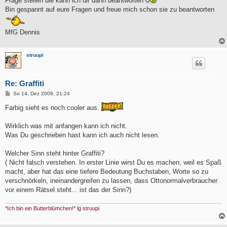
Frage stellen die kann ich dir dann beantworten
Bin gespannt auf eure Fragen und freue mich schon sie zu beantworten
MfG Dennis
struupi
Re: Graffiti
B
So 14. Dez 2008, 21:24
e
i
Farbig sieht es noch cooler aus.
t
r
a
Wirklich was mit anfangen kann ich nicht.
g
Was Du geschrieben hast kann ich auch nicht lesen.
Welcher Sinn steht hinter Graffiti?
( Nicht falsch verstehen. In erster Linie wirst Du es machen, weil es Spaß
macht, aber hat das eine tiefere Bedeutung Buchstaben, Worte so zu
verschnörkeln, ineinandergreifen zu lassen, dass Ottonormalverbraucher
vor einem Rätsel steht... ist das der Sinn?)
*Ich bin ein Butterblümchen!* lg struupi