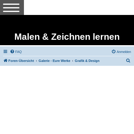
Malen & Zeichnen lernen
FAQ
Anmelden
S
Foren-Übersicht
Galerie - Eure Werke
Grafik & Design
u
c
h
e