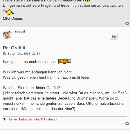
Frage stellen die kann ich dir dann beantworten
Bin gespannt auf eure Fragen und freue mich schon sie zu beantworten
MfG Dennis
struupi
Re: Graffiti
B
So 14. Dez 2008, 21:24
e
i
Farbig sieht es noch cooler aus.
t
r
a
Wirklich was mit anfangen kann ich nicht.
g
Was Du geschrieben hast kann ich auch nicht lesen.
Welcher Sinn steht hinter Graffiti?
( Nicht falsch verstehen. In erster Linie wirst Du es machen, weil es Spaß
macht, aber hat das eine tiefere Bedeutung Buchstaben, Worte so zu
verschnörkeln, ineinandergreifen zu lassen, dass Ottonormalverbraucher
vor einem Rätsel steht... ist das der Sinn?)
*Ich bin ein Butterblümchen!* lg struupi