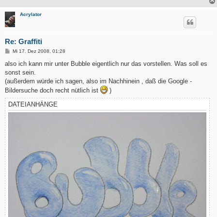
Acrylator
Re: Graffiti
B
Mi 17. Dez 2008, 01:28
e
i
also ich kann mir unter Bubble eigentlich nur das vorstellen. Was soll es
t
sonst sein.
r
a
(außerdem würde ich sagen, also im Nachhinein , daß die Google -
g
Bildersuche doch recht nütlich ist
)
DATEIANHÄNGE