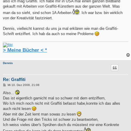
also ich mag Graffiti. Ich habe mir in USA mal einen ganzen Bildband
gekauft mit Arbeiten von Graffiti-Künstlern aus der ganzen Welt. Was
man da so sieht, sind schon 1A Arbeiten
. Ich war bzw. bin wirklich
von der Kreativität fastziniert.
Dennis, vielleicht kannst du uns ja mal erklären wie man die Graffiti-
Schrift entziffert. Ich hab da auch so meine Probleme
> Meine Bücher < *
Dennis
Re: Graffiti
B
Mi 10. Dez 2008, 21:08
e
i
Also...
t
Das ist eigentlich garnicht mal so schwer mit dem entziffern,
r
a
Wo Ich mich noch nicht mit Graffiti befasst habe,konnte ich das alles
g
auch nicht lesen
Aber mit der Zeit lernt man sowas zu lesen
Und die Frage mit den Tricks ist schwer zu beantworten,
Ich weiss vieles über's Sprühen doch du müsstest mir eine Konkrete