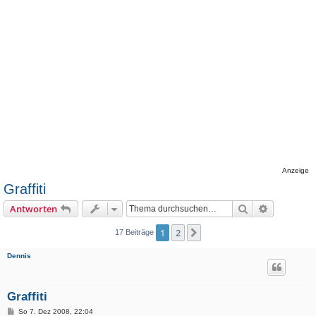
Anzeige
Graffiti
Suche
Erweiterte
Antworten
1
2
Nächste
17 Beiträge
Dennis
Graffiti
B
So 7. Dez 2008, 22:04