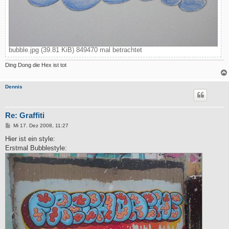
bubble.jpg (39.81 KiB) 849470 mal betrachtet
Ding Dong die Hex ist tot
Dennis
Re: Graffiti
B
Mi 17. Dez 2008, 11:27
e
i
Hier ist ein style:
t
Erstmal Bubblestyle:
r
a
g