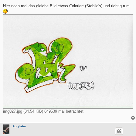
e
i
Hier noch mal das gleiche Bild etwas Coloriert (Stabilo's) und richtig rum
t
r
a
g
img027.jpg (34.54 KiB) 849539 mal betrachtet
Acrylator