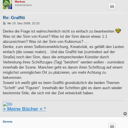
Markus
Administrator
Re: Graffiti
B
Mo 15. Dez 2008, 22:22
e
i
Denke die Frage ist wahrscheinlich nicht so einfach zu beantworten
t
Was ist der Sinn von Kunst? Was ist der Sinn davon etwas 1:1
r
a
abzuzeichnen? Was ist der Sinn von Kubismus? ....
g
Denke, zum einen Selbstverwirklichung, Kreativität, es gefällt den Leuten
einfach (die sowas malen)... Und das Graffiti hat (zumindest auf der
Straße) noch den Sinn, dass die entsprechenden Künstler durch
Verbreitung ihres Schriftzuges (Tag) "berühmt" werden wollen - zumindest
innerhalb der Szene. Manchen geht es darum ihren Schriftzug auf einem
möglichst unmöglichen Ort zu platzieren, um mehr Achtung zu
bekommen.
Soweit ich weißt gibt es beim Graffiti grundsätzlich die beiden Themen
"Schrift" und "Figuren". Innerhalb der Schriften gibt es dann auch wieder
bestimmte Stile, die sich mit der Zeit entwickelt haben.
> Meine Bücher < *
Dennis