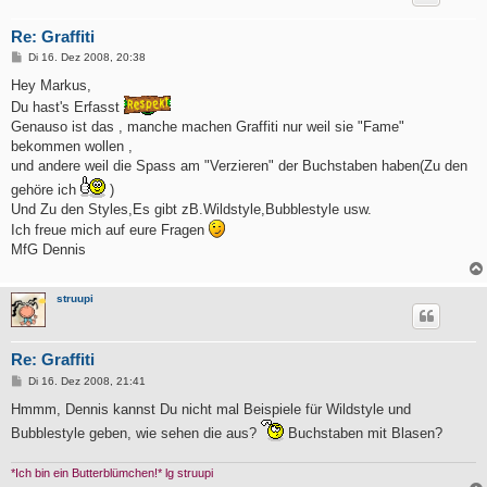
Re: Graffiti
B
Di 16. Dez 2008, 20:38
e
i
Hey Markus,
t
Du hast's Erfasst
r
a
Genauso ist das , manche machen Graffiti nur weil sie "Fame"
g
bekommen wollen ,
und andere weil die Spass am "Verzieren" der Buchstaben haben(Zu den
gehöre ich
)
Und Zu den Styles,Es gibt zB.Wildstyle,Bubblestyle usw.
Ich freue mich auf eure Fragen
MfG Dennis
struupi
Re: Graffiti
B
Di 16. Dez 2008, 21:41
e
i
Hmmm, Dennis kannst Du nicht mal Beispiele für Wildstyle und
t
Bubblestyle geben, wie sehen die aus?
Buchstaben mit Blasen?
r
a
g
*Ich bin ein Butterblümchen!* lg struupi