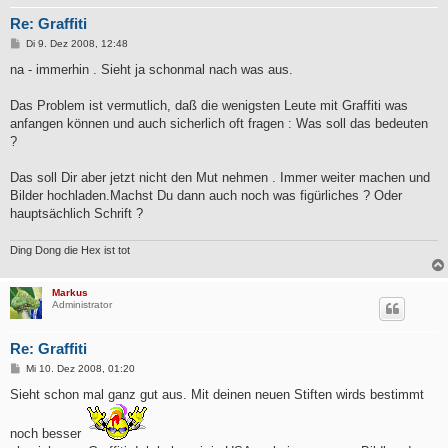
Re: Graffiti
B
Di 9. Dez 2008, 12:48
e
i
na - immerhin . Sieht ja schonmal nach was aus.
t
r
a
Das Problem ist vermutlich, daß die wenigsten Leute mit Graffiti was
g
anfangen können und auch sicherlich oft fragen : Was soll das bedeuten
?
Das soll Dir aber jetzt nicht den Mut nehmen . Immer weiter machen und
Bilder hochladen.Machst Du dann auch noch was figürliches ? Oder
hauptsächlich Schrift ?
Ding Dong die Hex ist tot
Markus
Administrator
Re: Graffiti
B
Mi 10. Dez 2008, 01:20
e
i
Sieht schon mal ganz gut aus. Mit deinen neuen Stiften wirds bestimmt
t
r
a
noch besser
g