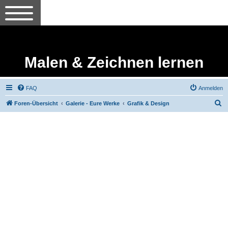
Malen & Zeichnen lernen
FAQ
Anmelden
S
Foren-Übersicht
Galerie - Eure Werke
Grafik & Design
u
c
h
e